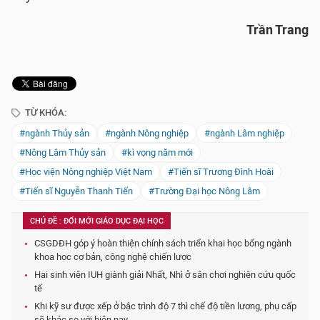
Trần Trang
TỪ KHÓA:
#ngành Thủy sản
#ngành Nông nghiệp
#ngành Lâm nghiệp
#Nông Lâm Thủy sản
#kì vọng năm mới
#Học viện Nông nghiệp Việt Nam
#Tiến sĩ Trương Đình Hoài
#Tiến sĩ Nguyễn Thanh Tiến
#Trường Đại học Nông Lâm
CHỦ ĐỀ : ĐỔI MỚI GIÁO DỤC ĐẠI HỌC
CSGDĐH góp ý hoàn thiện chính sách triển khai học bổng ngành
khoa học cơ bản, công nghệ chiến lược
Hai sinh viên IUH giành giải Nhất, Nhì ở sân chơi nghiên cứu quốc
tế
Khi kỹ sư được xếp ở bậc trình độ 7 thì chế độ tiền lương, phụ cấp
sẽ khác so với hiện nay