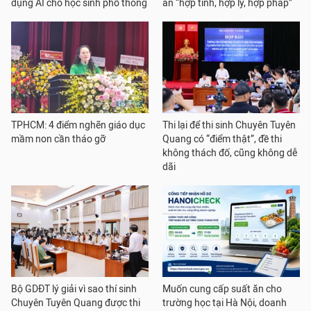
dụng AI cho học sinh phổ thông
án “hợp tình, hợp lý, hợp pháp”
TPHCM: 4 điểm nghẽn giáo dục
Thi lại để thi sinh Chuyên Tuyên
mầm non cần tháo gỡ
Quang có “điểm thật”, đề thi
không thách đố, cũng không dễ
dãi
Bộ GDĐT lý giải vì sao thí sinh
Muốn cung cấp suất ăn cho
Chuyên Tuyên Quang được thi
trường học tại Hà Nội, doanh