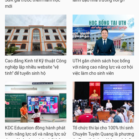
SGK giả trước thềm năm học
lãnh đạo nhà trường nói gì?
mới
Cao đẳng Kinh tế Kỹ thuật Công
UTH gắn chính sách học bổng
nghiệp lập nhiều website "vệ
với nâng cao năng lực và cơ hội
tinh" để tuyển sinh hộ
việc làm cho sinh viên
KDC Education đồng hành phát
Tổ chức thi lại cho 100% thí sinh
triển năng lực số và năng lực sử
Chuyên Tuyên Quang là phương