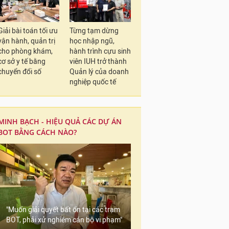
Giải bài toán tối ưu
Từng tạm dừng
vận hành, quản trị
học nhập ngũ,
cho phòng khám,
hành trình cựu sinh
cơ sở y tế bằng
viên IUH trở thành
chuyển đổi số
Quản lý của doanh
nghiệp quốc tế
MINH BẠCH - HIỆU QUẢ CÁC DỰ ÁN
BOT BẰNG CÁCH NÀO?
"Muốn giải quyết bất ổn tại các trạm
BOT, phải xử nghiêm cán bộ vi phạm"