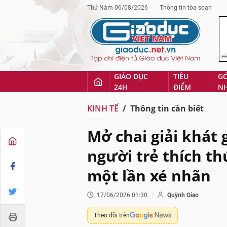
Thứ Năm 06/08/2026
Thông tin tòa soạn
GIÁO DỤC
TIÊU
G
24H
ĐIỂM
N
KINH TẾ
Thông tin cần biết
Mở chai giải khát
người trẻ thích th
một lần xé nhãn
17/06/2026 01:30
Quỳnh Giao
Theo dõi trên