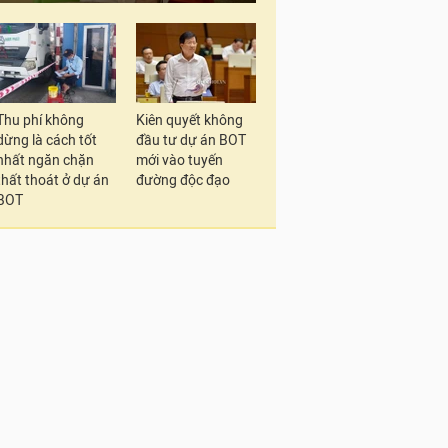
Thu phí không
Kiên quyết không
dừng là cách tốt
đầu tư dự án BOT
nhất ngăn chặn
mới vào tuyến
thất thoát ở dự án
đường độc đạo
BOT