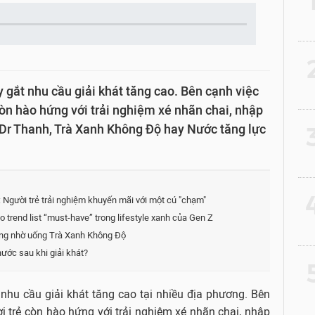
2
ắt nhu cầu giải khát tăng cao. Bên cạnh việc
còn hào hứng với trải nghiệm xé nhãn chai, nhập
 Dr Thanh, Trà Xanh Không Độ hay Nước tăng lực
3
4
: Người trẻ trải nghiệm khuyến mãi với một cú "chạm"
trend list “must-have” trong lifestyle xanh của Gen Z
đồng nhờ uống Trà Xanh Không Độ
nước sau khi giải khát?
5
hu cầu giải khát tăng cao tại nhiều địa phương. Bên
i trẻ còn hào hứng với trải nghiệm xé nhãn chai, nhập