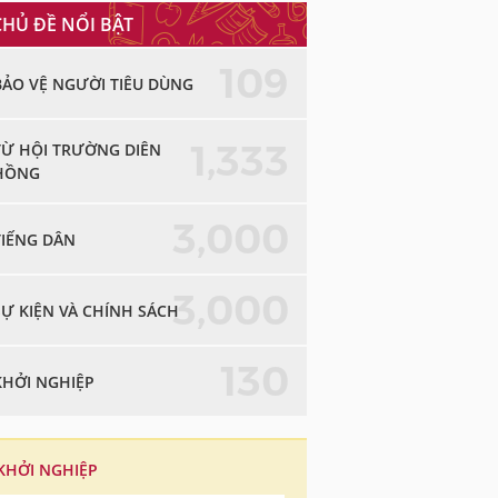
CHỦ ĐỀ NỔI BẬT
109
BẢO VỆ NGƯỜI TIÊU DÙNG
1,333
TỪ HỘI TRƯỜNG DIÊN
HỒNG
3,000
TIẾNG DÂN
3,000
SỰ KIỆN VÀ CHÍNH SÁCH
130
KHỞI NGHIỆP
KHỞI NGHIỆP