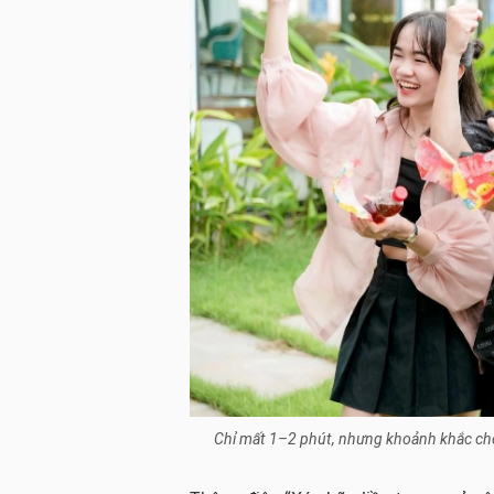
Chỉ mất 1–2 phút, nhưng khoảnh khắc chờ k