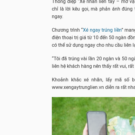
Thông điệp “Xé nhãn liền tay – mở vận
chỉ là lời kêu gọi, mà phản ánh đúng
ngay.
Chương trình “
Xé ngay trúng liền
” man
điện thoại trị giá từ 10 đến 50 ngàn đồ
có thể sử dụng ngay cho nhu cầu liên 
“Tôi đã trúng vài lần 20 ngàn và 50 n
liên hệ khách hàng nên thấy rất vui, rất 
Khoảnh khắc xé nhãn, lấy mã số b
www.xengaytrunglien.vn diễn ra rất nha