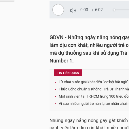
0:00
/
6:02
GDVN - Những ngày nắng nóng gay g
làm dịu cơn khát, nhiều người trẻ 
mã dự thưởng sau khi sử dụng Trà
Number 1.
TIN LIÊN QUAN
Từ chai nước giải khát đến “cơ hội bất ngờ”
Thức uống chuẩn 3 Không: Trà Dr Thanh vào 
Một sinh viên tại TP.HCM trúng 100 triệu 
Vì sao nhiều người trẻ nán lại xé nhãn chai 
Những ngày nắng nóng gay gắt khiến n
cạnh việc làm dịu cơn khát, nhiều ngườ