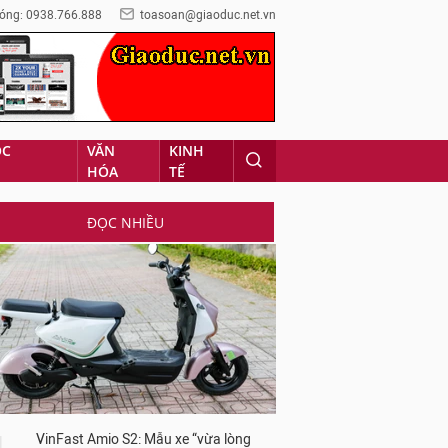
óng: 0938.766.888
toasoan@giaoduc.net.vn
ỌC
VĂN
KINH
HÓA
TẾ
ĐỌC NHIỀU
VinFast Amio S2: Mẫu xe “vừa lòng