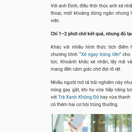
Với anh Định, điều thôi thúc anh xé nh
thoại, một khoảng dừng ngắn nhưng h
việc.
Chỉ 1–2 phút chờ kết quả, nhưng đủ tạ
Khác với nhiều hình thức tích điểm 
chương trình “
Xé ngay trúng liền
” cho
tức. Khoảnh khắc xé nhãn, lấy mã và
mang đến cảm giác chờ đợi rõ rệt.
Nhiều người mô tả trải nghiệm này n
nóng gay gắt, khi họ vừa tiếp năng lư
với
Trà Xanh Không Độ
hay vừa thanh 
có thêm hai cơ hội trúng thưởng.