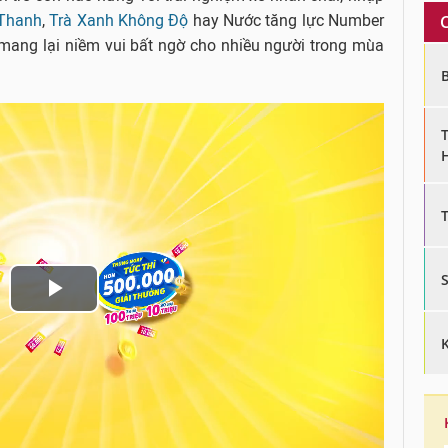
 Thanh
,
Trà Xanh Không Độ
hay Nước tăng lực Number
mang lại niềm vui bất ngờ cho nhiều người trong mùa
P
l
a
y