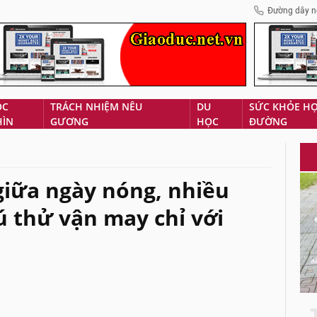
Đường dây n
ÓC
TRÁCH NHIỆM NÊU
DU
SỨC KHỎE H
HÌN
GƯƠNG
HỌC
ĐƯỜNG
 giữa ngày nóng, nhiều
ú thử vận may chỉ với