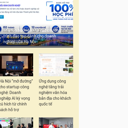
Startup hưởng lợi từ các chương
trình đào tạo dành cho doanh
nghiệp của Hà Nội
Hà Nội “mở đường”
Ứng dụng công
cho startup công
nghệ tăng trải
nghệ: Doanh
nghiệm văn hóa
nghiệp AI kỳ vọng
bản địa cho khách
cú hích từ chính
quốc tế
sách hỗ trợ