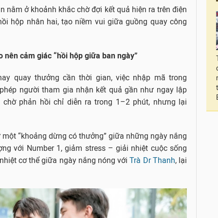
ãn nằm ở khoảnh khắc chờ đợi kết quả hiện ra trên điện
ồi hộp nhân hai, tạo niềm vui giữa guồng quay công
o nên cảm giác “hồi hộp giữa ban ngày”
hay quay thưởng cần thời gian, việc nhập mã trong
 phép người tham gia nhận kết quả gần như ngay lập
 chờ phản hồi chỉ diễn ra trong 1–2 phút, nhưng lại
hư một “khoảng dừng có thưởng” giữa những ngày nắng
ợng với Number 1, giảm stress – giải nhiệt cuộc sống
nhiệt cơ thể giữa ngày nắng nóng với
Trà Dr Thanh
, lại