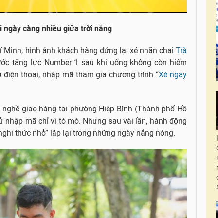
V
 ngày càng nhiều giữa trời nắng
i
í Minh, hình ảnh khách hàng đứng lại xé nhãn chai
Trà
d
ớc tăng lực Number 1 sau khi uống không còn hiếm
mở điện thoại, nhập mã tham gia chương trình “
Xé ngay
e
o
m nghề giao hàng tại phường Hiệp Bình (Thành phố Hồ
ử nhập mã chỉ vì tò mò. Nhưng sau vài lần, hành động
nghi thức nhỏ” lặp lại trong những ngày nắng nóng.