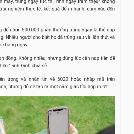
 may, trúng ngay tức thì, rinh ngay trăm triệu” không
 trải nghiệm thực tế: kết quả đến nhanh, cảm xúc đến
g đến hơn 500.000 phần thưởng trúng ngay là thẻ nạp
ng. Nhiều người cho biết họ đã trúng sau vài lần thử, và
lạc hàng ngày.
gàn đồng. Không nhiều, nhưng đúng lúc cần nạp tiền để
tiện,” anh Định chia sẻ.
ên trong và nhắn tin về 6020 hoặc nhập mã trên
nh, nhưng đủ để tạo ra một cảm giác hồi hộp rõ rệt.