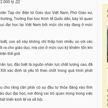
2.000 tỷ.
[2]
 viên Tạp chí điện tử Giáo dục Việt Nam, Phó Giáo sư,
 trường, Trường Đại học Kinh tế Quốc dân, bày tỏ quan
dục đại học tại Việt Nam bởi mức chi này đang ở mức
biết, con số này không chỉ thấp hơn nhiều so với các
 ra cho giáo dục, mà còn ở mức cực kỳ khiêm tốn khi
rên thế giới.
hân lực, đặc biệt là nguồn nhân lực chất lượng cao, đã
III xác định là yếu tố then chốt trong quá trình phát
ọ cho rằng cần phải có sự đầu tư thỏa đáng vào lĩnh
iáo dục đại học, nơi đóng vai trò quan trọng trong việc
t triển kinh tế và xã hội.