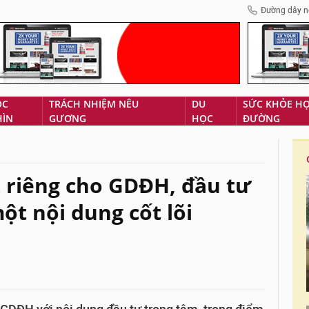
Đường dây n
ÓC
TRÁCH NHIỆM NÊU
DU
SỨC KHỎE H
HÌN
GƯƠNG
HỌC
ĐƯỜNG
 riêng cho GDĐH, đầu tư
ột nội dung cốt lõi