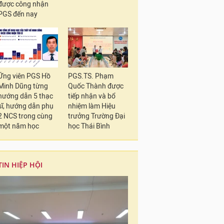
được công nhận
PGS đến nay
Ứng viên PGS Hồ
PGS.TS. Phạm
Minh Dũng từng
Quốc Thành được
hướng dẫn 5 thạc
tiếp nhận và bổ
sĩ, hướng dẫn phụ
nhiệm làm Hiệu
2 NCS trong cùng
trưởng Trường Đại
một năm học
học Thái Bình
TIN HIỆP HỘI