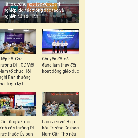
Tăng cường hợp tác với doanh
nghiệp, đối tác trong đào tạo và
nghiên cứu du lịch
Hiệp hội Các
Chuyển đổi số
trường ĐH, CĐ Việt
đang làm thay đổi
Nam tổ chức Hội
hoạt động giáo dục
nghị Ban thường
vụ nhiệm kỳ II
Cần tổng kết mô
Làm việc với Hiệp
hình các trường ĐH
hội, Trường Đại học
trực thuộc Ủy ban
Nam Cần Thơ nêu