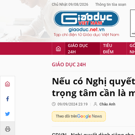
Chủ Nhật 09/08/2026
Thông tin tòa soạn
GIÁO DỤC
TIÊU
G
24H
ĐIỂM
N
GIÁO DỤC 24H
Nếu có Nghị quyết
trọng tâm cần là m
09/09/2024 23:19
Châu Anh
Theo dõi trên