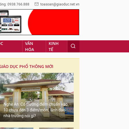
óng: 0938.766.888
toasoan@giaoduc.net.vn
ỌC
VĂN
KINH
HÓA
TẾ
GIÁO DỤC PHỔ THÔNG MỚI
Nghệ An: Có trường điểm chuẩn vào
10 chưa đến 3 điểm/môn, lãnh đạo
nhà trường nói gì?