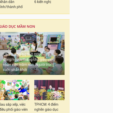
Nhân dân
6 kiến nghị
tỉnh/thành phố
GIÁO DỤC MẦM NON
Cần Thơ hỗ trợ 960.000
đồng/người/tháng cho giáo viên,
nhân viên mầm non: Người trong
cuộc phấn khởi
Sau sắp xếp, việc
TPHCM: 4 điểm
điều phối giáo viên
nghẽn giáo dục