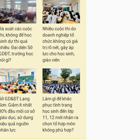
Rà soát các cuộc
Nhiều cuộc thi do
thi, không để học
doanh nghiệp tổ
sinh dự thi quá
chức không có giá
nhiều: Đại diện Sở
trị rõ nét, gây áp
GDĐT, trường học
lực cho học sinh,
nói gì?
giáo viên
Sở GD&ĐT Lạng
Làm gì để khắc
Sơn: Giảm ít nhất
phục tình trạng
30% đầu mối cơ sở
học sinh đến lớp
giáo dục, sử dụng
11, 12 mới nhận ra
hiệu quả nguồn
chọn tổ hợp môn
nhân lực
không phù hợp?