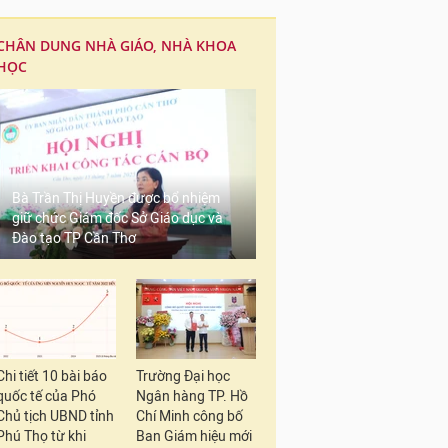
CHÂN DUNG NHÀ GIÁO, NHÀ KHOA
HỌC
Bà Trần Thị Huyền được bổ nhiệm
giữ chức Giám đốc Sở Giáo dục và
Đào tạo TP Cần Thơ
Chi tiết 10 bài báo
Trường Đại học
quốc tế của Phó
Ngân hàng TP. Hồ
Chủ tịch UBND tỉnh
Chí Minh công bố
Phú Thọ từ khi
Ban Giám hiệu mới