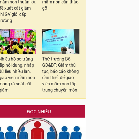
mầm non thuận lợi,
mầm non cần tháo
đề xuất cắt giảm
gỡ
thi GV giỏi cấp
trường
Nhiều hồ sơ trùng
Thứ trưởng Bộ
lặp nội dung, nhập
GD&ĐT: Giảm thủ
dữ liệu nhiều lần,
tục, báo cáo không
giáo viên mầm non
cần thiết để giáo
mong rà soát cắt
viên mầm non tập
giảm
trung chuyên môn
ĐỌC NHIỀU