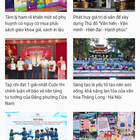
Tâm lý ham rẻ khiến một số phụ
Phát huy giá trị di sản để xây
huynh có nguy cơ mua phải
dựng Thủ đô "Văn hiến - Văn
sách giáo khoa giả, sách in lậu
minh - Hiện đại - Hạnh phúc"
Tạp chí đạt 1 giải nhất Cuộc thi
Sáng tạo là yếu tố tạo nên sức
chính luận về bảo vệ nền tảng
sống, khả năng lan tỏa của văn
tư tưởng của Đảng phường Cửa
hóa Thăng Long - Hà Nội
Nam