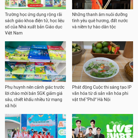
Trường học ứng dụng rộng rãi
Những thanh âm nuôi dưỡng
sách giáo khoa điện tử, học liệu
tình yêu quê hương, đất nước
số của Nhà xuất bản Giáo dục
và niềm tự hào dân tộc
Việt Nam
Phụ huynh nên cảnh giác trước
Phát động Cuộc thi sáng tạo IP
lời chào mời bán SGK giảm giá
văn hóa từ di sản văn hóa phi
sâu, chiết khấu nhiều từ mạng
vật thể "Phở" Hà Nội
xã hội