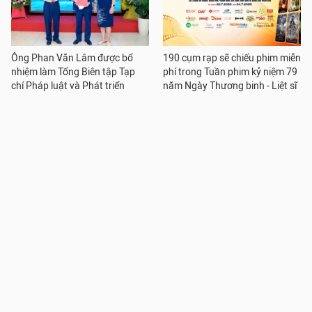
Ông Phan Văn Lâm được bổ
190 cụm rạp sẽ chiếu phim miễn
nhiệm làm Tổng Biên tập Tạp
phí trong Tuần phim kỷ niệm 79
chí Pháp luật và Phát triển
năm Ngày Thương binh - Liệt sĩ
Khơi thông nguồn lực phát triển
Khơi thông nguồn lực phát triển
văn hóa Thủ đô: Tháo gỡ điểm
văn hóa Thủ đô: Dấu ấn từ chỉ
"nghẽn" để công nghiệp văn hóa
đạo đến triển khai thực thi
bứt phá