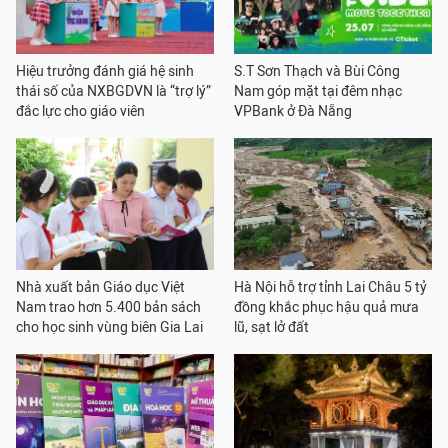
Hiệu trưởng đánh giá hệ sinh
S.T Sơn Thạch và Bùi Công
thái số của NXBGDVN là “trợ lý”
Nam góp mặt tại đêm nhạc
đắc lực cho giáo viên
VPBank ở Đà Nẵng
Nhà xuất bản Giáo dục Việt
Hà Nội hỗ trợ tỉnh Lai Châu 5 tỷ
Nam trao hơn 5.400 bản sách
đồng khắc phục hậu quả mưa
cho học sinh vùng biên Gia Lai
lũ, sạt lở đất