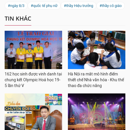
#ngày 8/3
#quốc tế phụ nữ
#thầy Hiệu trưởng
#thầy cô giáo
TIN KHÁC
162 học sinh được vinh danh tại
Hà Nội ra mắt mô hình điểm
chung kết Olympic Hoá học 19-
thiết chế Nhà văn hóa - Khu thể
5 lần thứ V
thao đa chức năng