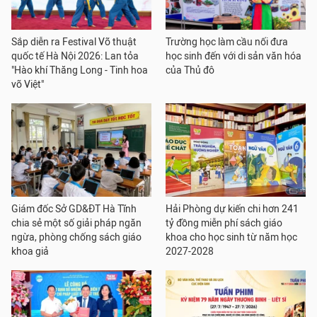
Sắp diễn ra Festival Võ thuật
Trường học làm cầu nối đưa
quốc tế Hà Nội 2026: Lan tỏa
học sinh đến với di sản văn hóa
"Hào khí Thăng Long - Tinh hoa
của Thủ đô
võ Việt"
Giám đốc Sở GD&ĐT Hà Tĩnh
Hải Phòng dự kiến chi hơn 241
chia sẻ một số giải pháp ngăn
tỷ đồng miễn phí sách giáo
ngừa, phòng chống sách giáo
khoa cho học sinh từ năm học
khoa giả
2027-2028