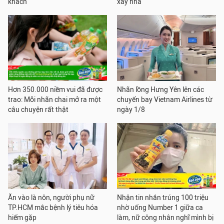
khách
xây nhà
Hơn 350.000 niềm vui đã được
Nhãn lồng Hưng Yên lên các
trao: Mỗi nhãn chai mở ra một
chuyến bay Vietnam Airlines từ
câu chuyện rất thật
ngày 1/8
Ăn vào là nôn, người phụ nữ
Nhận tin nhắn trúng 100 triệu
TP.HCM mắc bệnh lý tiêu hóa
nhờ uống Number 1 giữa ca
hiếm gặp
làm, nữ công nhân nghĩ mình bị