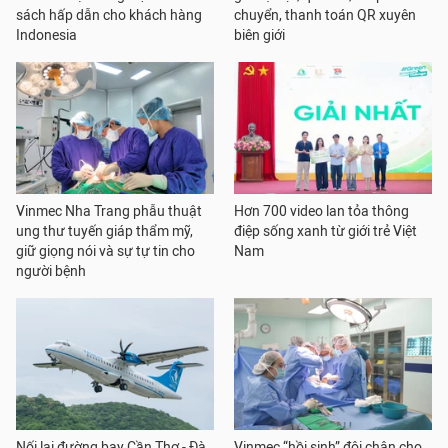
sách hấp dẫn cho khách hàng
chuyển, thanh toán QR xuyên
Indonesia
biên giới
Vinmec Nha Trang phẫu thuật
Hơn 700 video lan tỏa thông
ung thư tuyến giáp thẩm mỹ,
điệp sống xanh từ giới trẻ Việt
giữ giọng nói và sự tự tin cho
Nam
người bệnh
Nối lại đường bay Cần Thơ - Đà
Vinmec “hồi sinh” đôi chân cho