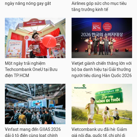
ngày nắng nóng gay gắt
Airlines góp sức cho mục tiêu
tăng trưởng kinh tế
Một ngày trải nghiệm
Vietjet giành chiến thắng lớn với
Techcombank OneU tại Bưu
bộ ba danh hiệu tại Giải thưởng
điện TP.HCM
người tiêu dùng Hàn Quốc 2026
Vinfast mang đến GIIAS 2026
Vietcombank ưu đãi hè: Giảm
dải ô tô điện cùng loạt chính
giá nội địa, quốc tế, chi phí di