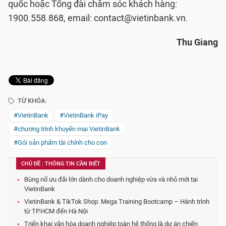
quốc hoặc Tổng đài chăm sóc khách hàng:
1900.558.868, email: contact@vietinbank.vn.
Thu Giang
TỪ KHÓA:
#VietinBank
#VietinBank iPay
#chương trình khuyến mại VietinBank
#Gói sản phẩm tài chính cho con
CHỦ ĐỀ : THÔNG TIN CẦN BIẾT
Bùng nổ ưu đãi lớn dành cho doanh nghiệp vừa và nhỏ mới tại
VietinBank
VietinBank & TikTok Shop: Mega Training Bootcamp – Hành trình
từ TP.HCM đến Hà Nội
Triển khai văn hóa doanh nghiệp toàn hệ thống là dự án chiến