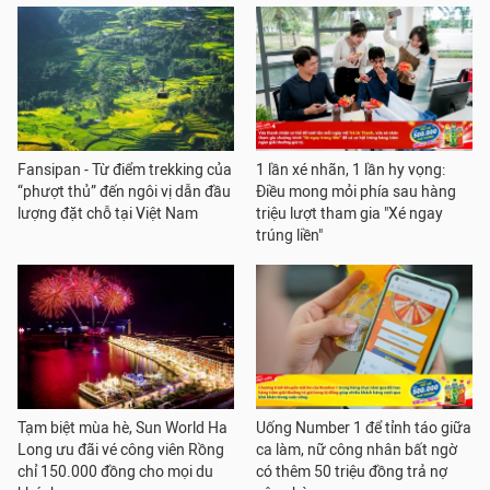
Fansipan - Từ điểm trekking của
1 lần xé nhãn, 1 lần hy vọng:
“phượt thủ” đến ngôi vị dẫn đầu
Điều mong mỏi phía sau hàng
lượng đặt chỗ tại Việt Nam
triệu lượt tham gia "Xé ngay
trúng liền"
Tạm biệt mùa hè, Sun World Ha
Uống Number 1 để tỉnh táo giữa
Long ưu đãi vé công viên Rồng
ca làm, nữ công nhân bất ngờ
chỉ 150.000 đồng cho mọi du
có thêm 50 triệu đồng trả nợ