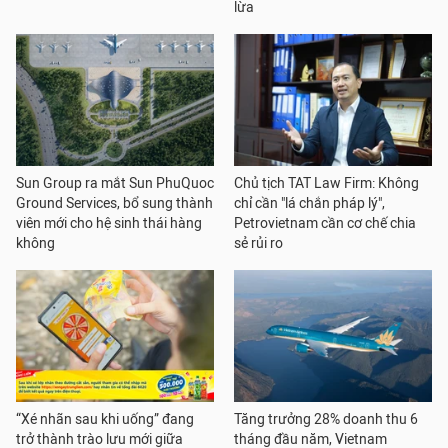
lừa
Sun Group ra mắt Sun PhuQuoc
Chủ tịch TAT Law Firm: Không
Ground Services, bổ sung thành
chỉ cần "lá chắn pháp lý",
viên mới cho hệ sinh thái hàng
Petrovietnam cần cơ chế chia
không
sẻ rủi ro
“Xé nhãn sau khi uống” đang
Tăng trưởng 28% doanh thu 6
trở thành trào lưu mới giữa
tháng đầu năm, Vietnam