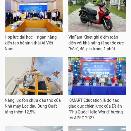
Hợp lực đại học – ngân hàng,
VinFast Kinet ghi điểm toàn
kiến tạo hệ sinh thái AI Việt
diện với khả năng tăng tốc cực
Nam
“bốc”, đổi pin trong 1 phút
Năng lực tồn chứa dầu thô của
iSMART Education là đối tác
Nhà máy Lọc dầu Dung Quất
giáo dục chiến lược của Đề án
tăng thêm 12,5%
"Phú Quốc Hello World" hướng
tới APEC 2027