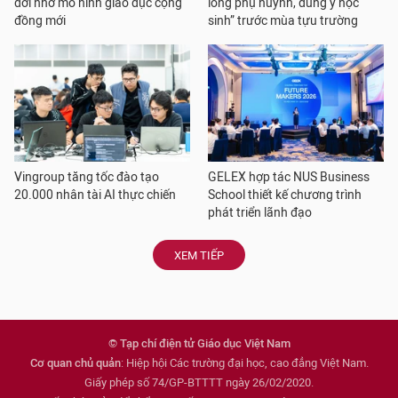
đời nhờ mô hình giáo dục cộng
lòng phụ huynh, đúng ý học
đồng mới
sinh” trước mùa tựu trường
Vingroup tăng tốc đào tạo
GELEX hợp tác NUS Business
20.000 nhân tài AI thực chiến
School thiết kế chương trình
phát triển lãnh đạo
XEM TIẾP
© Tạp chí điện tử Giáo dục Việt Nam
Cơ quan chủ quản
: Hiệp hội Các trường đại học, cao đẳng Việt Nam.
Giấy phép số 74/GP-BTTTT ngày 26/02/2020.