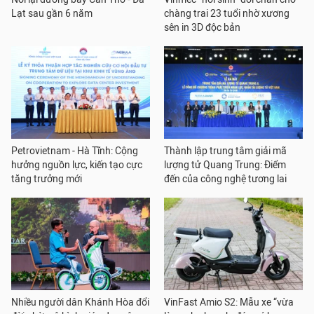
Lạt sau gần 6 năm
chàng trai 23 tuổi nhờ xương
sên in 3D độc bản
Petrovietnam - Hà Tĩnh: Cộng
Thành lập trung tâm giải mã
hưởng nguồn lực, kiến tạo cực
lượng tử Quang Trung: Điểm
tăng trưởng mới
đến của công nghệ tương lai
Nhiều người dân Khánh Hòa đổi
VinFast Amio S2: Mẫu xe “vừa