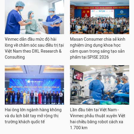
Vinmec dẫn đầu mức độ hài
Masan Consumer chia sẻ kinh
lòng về chăm sóc sau điều trị tại
nghiệm ứng dụng khoa học
Việt Nam theo DXL Research &
cảm quan trong sáng tạo sản
Consulting
phẩm tại SPISE 2026
Hai ông lớn ngành hàng không
Lần đầu tiên tại Việt Nam -
và du lịch bắt tay mở rộng thị
Vinmec phẫu thuật xuyên Việt
trường khách quốc tế
hai chiều bằng robot cách xa
1.700 km