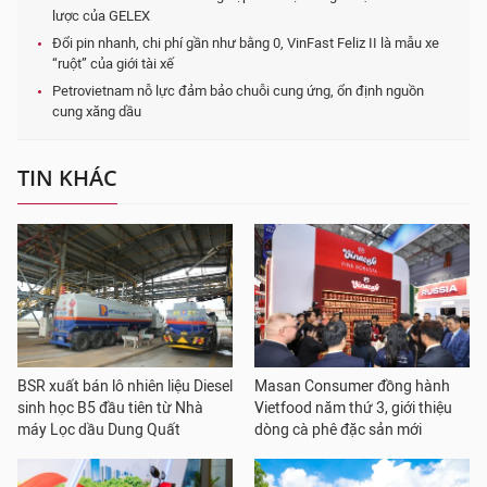
lược của GELEX
Đổi pin nhanh, chi phí gần như bằng 0, VinFast Feliz II là mẫu xe
“ruột” của giới tài xế
Petrovietnam nỗ lực đảm bảo chuỗi cung ứng, ổn định nguồn
cung xăng dầu
TIN KHÁC
BSR xuất bán lô nhiên liệu Diesel
Masan Consumer đồng hành
sinh học B5 đầu tiên từ Nhà
Vietfood năm thứ 3, giới thiệu
máy Lọc dầu Dung Quất
dòng cà phê đặc sản mới