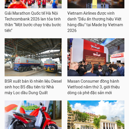
Giải Marathon Quốc tế Hà Nội
Vietnam Airlines được vinh
Techcombank 2026 lan tỏa tinh
danh "Dấu ấn thương hiệu Việt
thần “Một bước chạy triệu bước
hàng đầu" tại Made by Vietnam
tiến”
2026
BSR xuất bán lô nhiên liệu Diesel
Masan Consumer đồng hành
sinh học B5 đầu tiên từ Nhà
Vietfood năm thứ 3, giới thiệu
máy Lọc dầu Dung Quất
dòng cà phê đặc sản mới