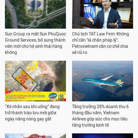
Sun Group ra mắt Sun PhuQuoc
Chủ tịch TAT Law Firm: Không
Ground Services, bổ sung thành
chỉ cần "lá chắn pháp lý",
viên mới cho hệ sinh thái hàng
Petrovietnam cần cơ chế chia
không
sẻ rủi ro
“Xé nhãn sau khi uống” đang
Tăng trưởng 28% doanh thu 6
trở thành trào lưu mới giữa
tháng đầu năm, Vietnam
ngày nắng nóng gay gắt
Airlines góp sức cho mục tiêu
tăng trưởng kinh tế