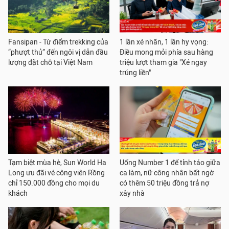
Fansipan - Từ điểm trekking của
1 lần xé nhãn, 1 lần hy vọng:
“phượt thủ” đến ngôi vị dẫn đầu
Điều mong mỏi phía sau hàng
lượng đặt chỗ tại Việt Nam
triệu lượt tham gia "Xé ngay
trúng liền"
Tạm biệt mùa hè, Sun World Ha
Uống Number 1 để tỉnh táo giữa
Long ưu đãi vé công viên Rồng
ca làm, nữ công nhân bất ngờ
chỉ 150.000 đồng cho mọi du
có thêm 50 triệu đồng trả nợ
khách
xây nhà