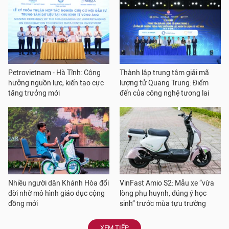
Petrovietnam - Hà Tĩnh: Cộng
Thành lập trung tâm giải mã
hưởng nguồn lực, kiến tạo cực
lượng tử Quang Trung: Điểm
tăng trưởng mới
đến của công nghệ tương lai
Nhiều người dân Khánh Hòa đổi
VinFast Amio S2: Mẫu xe “vừa
đời nhờ mô hình giáo dục cộng
lòng phụ huynh, đúng ý học
đồng mới
sinh” trước mùa tựu trường
XEM TIẾP