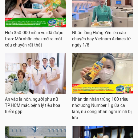
Hơn 350.000 niềm vui đã được
Nhãn lồng Hưng Yên lên các
trao: Mỗi nhãn chai mở ra một
chuyến bay Vietnam Airlines từ
câu chuyện rất thật
ngày 1/8
Ăn vào là nôn, người phụ nữ
Nhận tin nhắn trúng 100 triệu
TP.HCM mắc bệnh lý tiêu hóa
nhờ uống Number 1 giữa ca
hiếm gặp
làm, nữ công nhân nghĩ mình bị
lừa