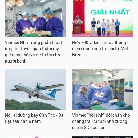
Vinmec Nha Trang phẫu thuật
Hơn 700 video lan tỏa thông
ung thư tuyến giáp thẩm mỹ,
điệp sống xanh từ giới trẻ Việt
giữ giọng nói và sự tự tin cho
Nam
người bệnh
Nối lại đường bay Cần Thơ - Đà
Vinmec “hồi sinh” đôi chân cho
Lạt sau gần 6 năm
chàng trai 23 tuổi nhờ xương
sên in 3D độc bản