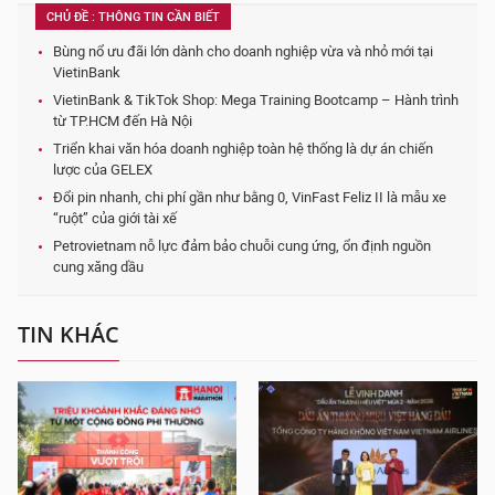
CHỦ ĐỀ : THÔNG TIN CẦN BIẾT
Bùng nổ ưu đãi lớn dành cho doanh nghiệp vừa và nhỏ mới tại
VietinBank
VietinBank & TikTok Shop: Mega Training Bootcamp – Hành trình
từ TP.HCM đến Hà Nội
Triển khai văn hóa doanh nghiệp toàn hệ thống là dự án chiến
lược của GELEX
Đổi pin nhanh, chi phí gần như bằng 0, VinFast Feliz II là mẫu xe
“ruột” của giới tài xế
Petrovietnam nỗ lực đảm bảo chuỗi cung ứng, ổn định nguồn
cung xăng dầu
TIN KHÁC