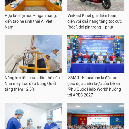
Hợp lực đại học – ngân hàng,
VinFast Kinet ghi điểm toàn
kiến tạo hệ sinh thái AI Việt
diện với khả năng tăng tốc cực
Nam
“bốc”, đổi pin trong 1 phút
Năng lực tồn chứa dầu thô của
iSMART Education là đối tác
Nhà máy Lọc dầu Dung Quất
giáo dục chiến lược của Đề án
tăng thêm 12,5%
"Phú Quốc Hello World" hướng
tới APEC 2027