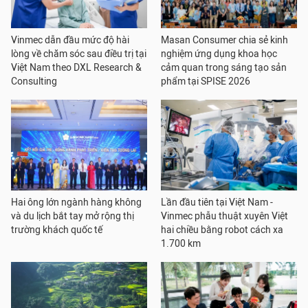
Vinmec dẫn đầu mức độ hài
Masan Consumer chia sẻ kinh
lòng về chăm sóc sau điều trị tại
nghiệm ứng dụng khoa học
Việt Nam theo DXL Research &
cảm quan trong sáng tạo sản
Consulting
phẩm tại SPISE 2026
Hai ông lớn ngành hàng không
Lần đầu tiên tại Việt Nam -
và du lịch bắt tay mở rộng thị
Vinmec phẫu thuật xuyên Việt
trường khách quốc tế
hai chiều bằng robot cách xa
1.700 km