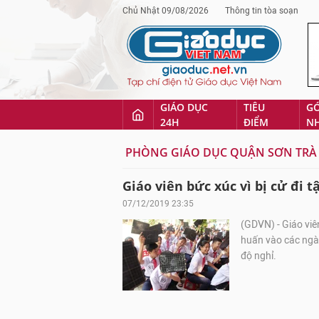
Chủ Nhật 09/08/2026
Thông tin tòa soạn
GIÁO DỤC
TIÊU
G
24H
ĐIỂM
N
PHÒNG GIÁO DỤC QUẬN SƠN TRÀ
Giáo viên bức xúc vì bị cử đi 
07/12/2019 23:35
(GDVN) - Giáo viê
huấn vào các ngà
độ nghỉ.