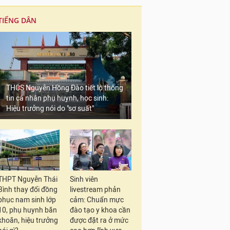
TIẾNG DÂN
THCS Nguyễn Hồng Đào tiết lộ thông
tin cá nhân phụ huynh, học sinh:
Hiệu trưởng nói do "sơ suất"
THPT Nguyễn Thái
Sinh viên
Bình thay đổi đồng
livestream phản
phục nam sinh lớp
cảm: Chuẩn mực
10, phụ huynh băn
đào tạo y khoa cần
khoăn, hiệu trưởng
được đặt ra ở mức