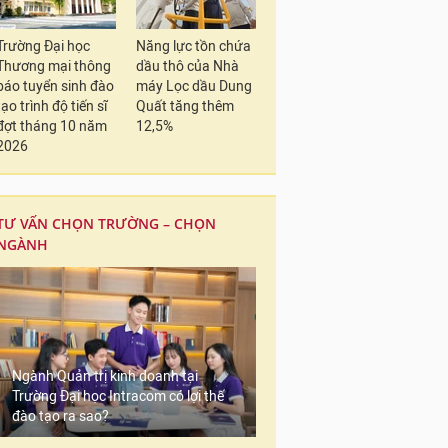
Trường Đại học
Năng lực tồn chứa
Thương mại thông
dầu thô của Nhà
báo tuyển sinh đào
máy Lọc dầu Dung
tạo trình độ tiến sĩ
Quất tăng thêm
đợt tháng 10 năm
12,5%
2026
TƯ VẤN CHỌN TRƯỜNG – CHỌN
NGÀNH
Ngành Quản trị kinh doanh tại
Trường Đại học Intracom có lợi thế
đào tạo ra sao?