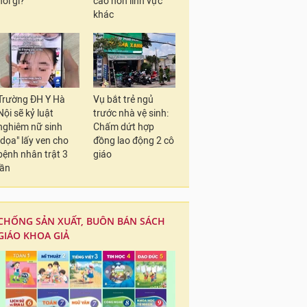
nói gì?
cao hơn lĩnh vực
khác
Trường ĐH Y Hà
Vụ bắt trẻ ngủ
Nội sẽ kỷ luật
trước nhà vệ sinh:
nghiêm nữ sinh
Chấm dứt hợp
"dọa" lấy ven cho
đồng lao động 2 cô
bệnh nhân trật 3
giáo
lần
CHỐNG SẢN XUẤT, BUÔN BÁN SÁCH
GIÁO KHOA GIẢ