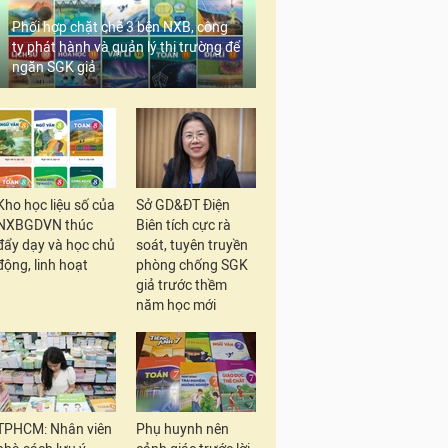
Phối hợp chặt chẽ 3 bên NXB, công
ty phát hành và quản lý thị trường để
ngăn SGK giả
Kho học liệu số của
Sở GD&ĐT Điện
NXBGDVN thúc
Biên tích cực rà
đẩy dạy và học chủ
soát, tuyên truyền
động, linh hoạt
phòng chống SGK
giả trước thềm
năm học mới
TPHCM: Nhân viên
Phụ huynh nên