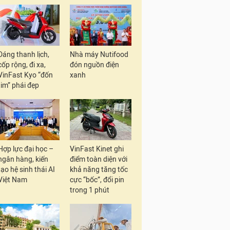
Dáng thanh lịch,
Nhà máy Nutifood
cốp rộng, đi xa,
đón nguồn điện
VinFast Kyo “đốn
xanh
tim” phái đẹp
Hợp lực đại học –
VinFast Kinet ghi
ngân hàng, kiến
điểm toàn diện với
tạo hệ sinh thái AI
khả năng tăng tốc
Việt Nam
cực “bốc”, đổi pin
trong 1 phút