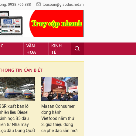
óng: 0938.766.888
toasoan@giaoduc.net.vn
ỌC
VĂN
KINH
HÓA
TẾ
THÔNG TIN CẦN BIẾT
BSR xuất bán lô
Masan Consumer
nhiên liệu Diesel
đồng hành
sinh học B5 đầu
Vietfood năm thứ
tiên từ Nhà máy
3, giới thiệu dòng
Lọc dầu Dung Quất
cà phê đặc sản mới