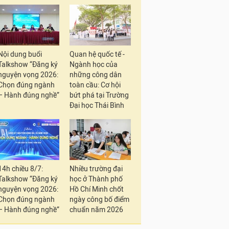
Nội dung buổi
Quan hệ quốc tế -
Talkshow “Đăng ký
Ngành học của
nguyện vọng 2026:
những công dân
Chọn đúng ngành
toàn cầu: Cơ hội
– Hành đúng nghề”
bứt phá tại Trường
Đại học Thái Bình
14h chiều 8/7:
Nhiều trường đại
Talkshow “Đăng ký
học ở Thành phố
nguyện vọng 2026:
Hồ Chí Minh chốt
Chọn đúng ngành
ngày công bố điểm
– Hành đúng nghề”
chuẩn năm 2026