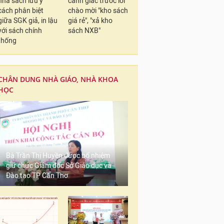
nhà sách lưu ý
cảnh giác trước lời
cách phân biệt
chào mời "kho sách
giữa SGK giả, in lậu
giá rẻ", "xả kho
với sách chính
sách NXB"
thống
CHÂN DUNG NHÀ GIÁO, NHÀ KHOA
HỌC
Bà Trần Thị Huyền được bổ nhiệm
giữ chức Giám đốc Sở Giáo dục và
Đào tạo TP Cần Thơ