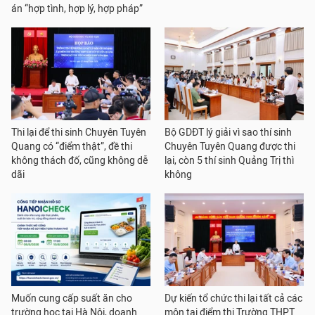
án “hợp tình, hợp lý, hợp pháp”
Thi lại để thi sinh Chuyên Tuyên
Bộ GDĐT lý giải vì sao thí sinh
Quang có “điểm thật”, đề thi
Chuyên Tuyên Quang được thi
không thách đố, cũng không dễ
lại, còn 5 thí sinh Quảng Trị thì
dãi
không
Muốn cung cấp suất ăn cho
Dự kiến tổ chức thi lại tất cả các
trường học tại Hà Nội, doanh
môn tại điểm thi Trường THPT