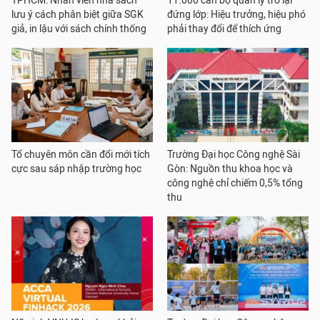
TPHCM: Nhân viên nhà sách
11.000 cán bộ quản lý trở lại
lưu ý cách phân biệt giữa SGK
đứng lớp: Hiệu trưởng, hiệu phó
giả, in lậu với sách chính thống
phải thay đổi để thích ứng
Tổ chuyên môn cần đổi mới tích
Trường Đại học Công nghệ Sài
cực sau sáp nhập trường học
Gòn: Nguồn thu khoa học và
công nghệ chỉ chiếm 0,5% tổng
thu