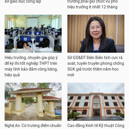
sở giáo dục công lập
trưởng phải giữ chức vụ phó
hiệu trưởng ít nhất 12 tháng
Hiệu trưởng, chuyên gia góp ý
Sở GD&ĐT Điện Biên tích cực rà
để kỳ thi tốt nghiệp THPT trên
soát, tuyên truyền phòng chống
máy tính bảo đảm công bằng,
SGK giả trước thềm năm học
hiệu quả
mới
Nghệ An: Có trường điểm chuẩn
Cao đẳng Kinh tế Kỹ thuật Công