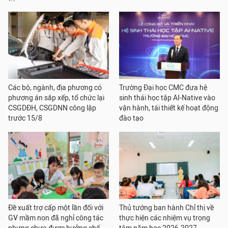
Các bộ, ngành, địa phương có
Trường Đại học CMC đưa hệ
phương án sắp xếp, tổ chức lại
sinh thái học tập AI-Native vào
CSGDĐH, CSGDNN công lập
vận hành, tái thiết kế hoạt động
trước 15/8
đào tạo
Đề xuất trợ cấp một lần đối với
Thủ tướng ban hành Chỉ thị về
GV mầm non đã nghỉ công tác
thực hiện các nhiệm vụ trọng