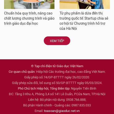
Chuẩn hóa quy trình, nâng cao
Từ phụ phẩm lá dứa đến thị
chất lượng chương trình và giáo
trường quốc tế: Startup chia sẻ
trình giáo dục đại học
cơ hội từ Chương trình hỗ trợ
của Hà Nội
XEM TIẾP
© Tạp chí điện tử Giáo dục Việt Nam
Cơ quan chủ quản
: Hiệp hội Các trường đại học, cao đẳng Việt Nam.
Giấy phép số 74/GP-BTTTT ngày 26/02/2020.
Giấy phép sửa đổi, bổ sung số 50/GP-BTTTT ngày 05/03/2024.
Phó Chủ tịch Hiệp hội, Tổng Biên tập
: Nguyễn Tiến Bình
ĐC: Tầng 3 Khu A, Phòng 3,4 số 141 Lê Duẩn, P.Cửa Nam, TP.Hà Nội
Liên hệ: Bộ phận nội dung: 0938.766.888;
Bộ phận Hành chính - Quảng cáo: 0987.835.033
Email:
toasoan@giaoduc.net.vn