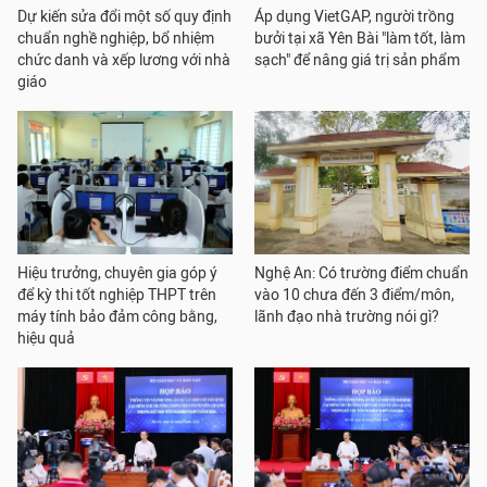
Dự kiến sửa đổi một số quy định
Áp dụng VietGAP, người trồng
chuẩn nghề nghiệp, bổ nhiệm
bưởi tại xã Yên Bài "làm tốt, làm
chức danh và xếp lương với nhà
sạch" để nâng giá trị sản phẩm
giáo
Hiệu trưởng, chuyên gia góp ý
Nghệ An: Có trường điểm chuẩn
để kỳ thi tốt nghiệp THPT trên
vào 10 chưa đến 3 điểm/môn,
máy tính bảo đảm công bằng,
lãnh đạo nhà trường nói gì?
hiệu quả