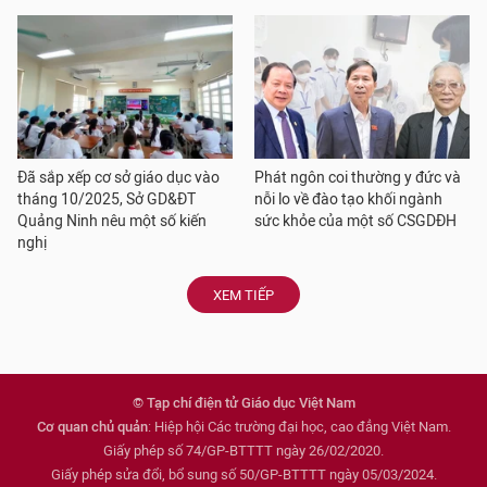
Đã sắp xếp cơ sở giáo dục vào
Phát ngôn coi thường y đức và
tháng 10/2025, Sở GD&ĐT
nỗi lo về đào tạo khối ngành
Quảng Ninh nêu một số kiến
sức khỏe của một số CSGDĐH
nghị
XEM TIẾP
© Tạp chí điện tử Giáo dục Việt Nam
Cơ quan chủ quản
: Hiệp hội Các trường đại học, cao đẳng Việt Nam.
Giấy phép số 74/GP-BTTTT ngày 26/02/2020.
Giấy phép sửa đổi, bổ sung số 50/GP-BTTTT ngày 05/03/2024.