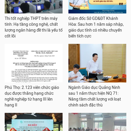
Thi tốt nghiệp THPT trên máy
Giám đốc Sở GD&ĐT Khánh
tính: Hạ tầng công nghệ, chất
Hòa: Sau hơn 1 năm sáp nhập,
lượng ngân hàng đề thi là yếu tố
giáo dục tỉnh có nhiều chuyển
cốt lõi
biến tích cực
Phú Thọ: 2.123 viên chức giáo
Ngành Giáo dục Quảng Ninh
dục được thăng hạng chức
sau 1 năm thực hiện NQ 71:
nghề nghiệp từ hạng III lên
Nâng tầm chất lượng với loạt
hạng II
chính sách đặc thù