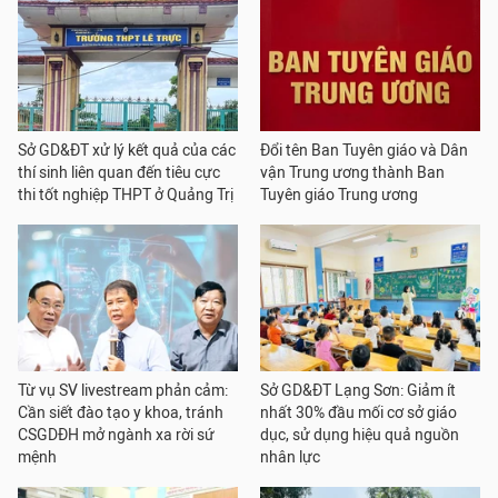
Sở GD&ĐT xử lý kết quả của các
Đổi tên Ban Tuyên giáo và Dân
thí sinh liên quan đến tiêu cực
vận Trung ương thành Ban
thi tốt nghiệp THPT ở Quảng Trị
Tuyên giáo Trung ương
Từ vụ SV livestream phản cảm:
Sở GD&ĐT Lạng Sơn: Giảm ít
Cần siết đào tạo y khoa, tránh
nhất 30% đầu mối cơ sở giáo
CSGDĐH mở ngành xa rời sứ
dục, sử dụng hiệu quả nguồn
mệnh
nhân lực