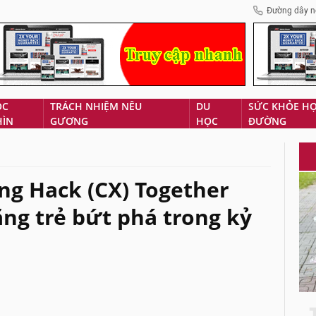
Đường dây n
ÓC
TRÁCH NHIỆM NÊU
DU
SỨC KHỎE H
HÌN
GƯƠNG
HỌC
ĐƯỜNG
ng Hack (CX) Together
năng trẻ bứt phá trong kỷ