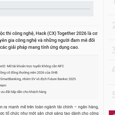
2
c thi công nghệ, Hack (CX) Together 2026 là cơ
chuyên gia công nghệ và những người đam mê đổi
 các giải pháp mang tính ứng dụng cao.
3
NeID: Mở tài khoản trực tuyến không cần NFC
4
 đồng cổ đông thường niên 2026 của SHB
 SmartBanking, nhóm SV vô địch Future Banker 2025
i Nam
5
n ưu đãi hấp dẫn cho khách hàng
ễn ra mạnh mẽ trên toàn ngành tài chính – ngân hàng,
ược tổ chức như một sân chơi sáng tạo dành cho cộng