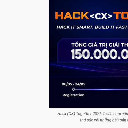
Hack (CX) Together 2026 là sân chơi c
thử sức với những bài toán t