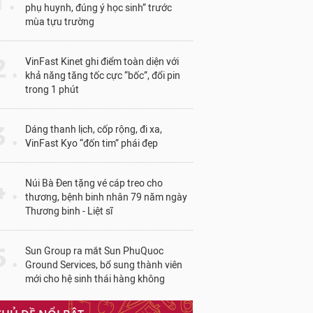
1 .
phụ huynh, đúng ý học sinh” trước
mùa tựu trường
 .
VinFast Kinet ghi điểm toàn diện với
khả năng tăng tốc cực “bốc”, đổi pin
trong 1 phút
 .
Dáng thanh lịch, cốp rộng, đi xa,
VinFast Kyo “đốn tim” phái đẹp
 .
Núi Bà Đen tặng vé cáp treo cho
thương, bệnh binh nhân 79 năm ngày
Thương binh - Liệt sĩ
 .
Sun Group ra mắt Sun PhuQuoc
Ground Services, bổ sung thành viên
mới cho hệ sinh thái hàng không