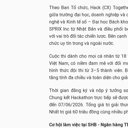
Theo Ban Tổ chức, Hack (CX) Togethe
giữa trường đại học, doanh nghiệp và 
nghệ và Kinh tế số – Đại học Bách kh
SPRIX Inc từ Nhật Bản và điều phối 
với vai trò đối tác chiến lược. Bên cạ
chức uy tín trong và ngoài nước.
Cuộc thi dành cho mọi cá nhân từ 18 t
Việt Nam, có niềm đam mê với đổi mớ
hình thức đội thi từ 3–5 thành viên.
tăng tính đa chiều và toàn diện cho giả
Thời gian đăng ký và nộp ý tưởng s
Chung kết Hackathon trực tiếp sẽ đượ
đến 07/06/2026. Tổng giá trị giải thưở
Nhất trị giá 60 triệu đồng cùng nhiều 
Cơ hội làm việc tại SHB - Ngân hàng 