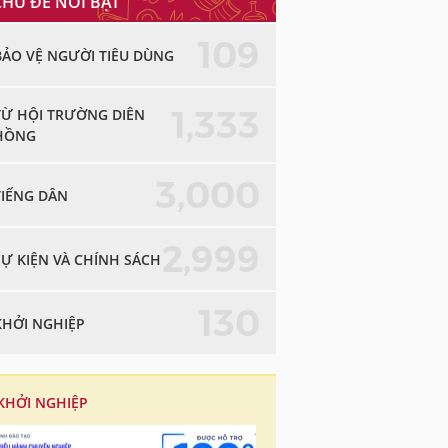
CHỦ ĐỀ NỔI BẬT
109
BẢO VỆ NGƯỜI TIÊU DÙNG
1,333
TỪ HỘI TRƯỜNG DIÊN
HỒNG
3,000
TIẾNG DÂN
2,999
SỰ KIỆN VÀ CHÍNH SÁCH
130
KHỞI NGHIỆP
KHỞI NGHIỆP