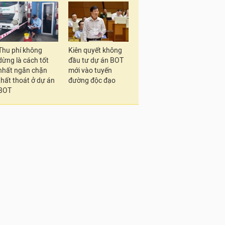
Thu phí không
Kiên quyết không
dừng là cách tốt
đầu tư dự án BOT
nhất ngăn chặn
mới vào tuyến
thất thoát ở dự án
đường độc đạo
BOT