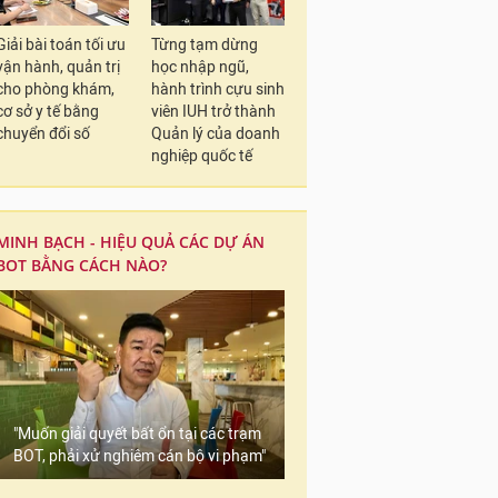
Giải bài toán tối ưu
Từng tạm dừng
vận hành, quản trị
học nhập ngũ,
cho phòng khám,
hành trình cựu sinh
cơ sở y tế bằng
viên IUH trở thành
chuyển đổi số
Quản lý của doanh
nghiệp quốc tế
MINH BẠCH - HIỆU QUẢ CÁC DỰ ÁN
BOT BẰNG CÁCH NÀO?
"Muốn giải quyết bất ổn tại các trạm
BOT, phải xử nghiêm cán bộ vi phạm"