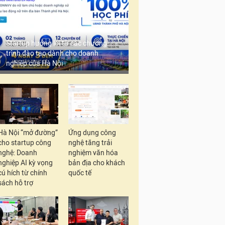
Startup hưởng lợi từ các chương
trình đào tạo dành cho doanh
nghiệp của Hà Nội
Hà Nội “mở đường”
Ứng dụng công
cho startup công
nghệ tăng trải
nghệ: Doanh
nghiệm văn hóa
nghiệp AI kỳ vọng
bản địa cho khách
cú hích từ chính
quốc tế
sách hỗ trợ