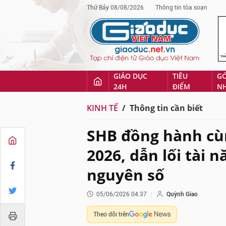
Thứ Bảy 08/08/2026
Thông tin tòa soạn
GIÁO DỤC
TIÊU
G
24H
ĐIỂM
N
KINH TẾ
Thông tin cần biết
SHB đồng hành cù
2026, dẫn lối tài 
nguyên số
05/06/2026 04:37
Quỳnh Giao
Theo dõi trên