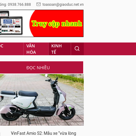
óng: 0938.766.888
toasoan@giaoduc.net.vn
ỌC
VĂN
KINH
HÓA
TẾ
ĐỌC NHIỀU
VinFast Amio S2: Mẫu xe “vừa lòng