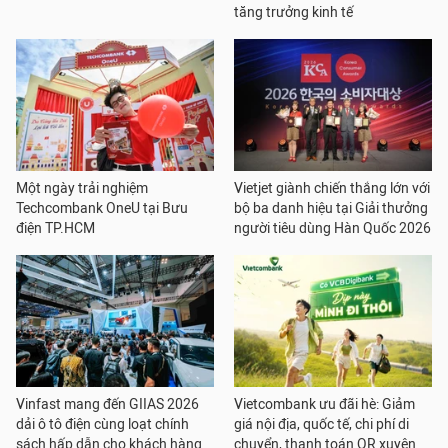
tăng trưởng kinh tế
Một ngày trải nghiệm
Vietjet giành chiến thắng lớn với
Techcombank OneU tại Bưu
bộ ba danh hiệu tại Giải thưởng
điện TP.HCM
người tiêu dùng Hàn Quốc 2026
Vinfast mang đến GIIAS 2026
Vietcombank ưu đãi hè: Giảm
dải ô tô điện cùng loạt chính
giá nội địa, quốc tế, chi phí di
sách hấp dẫn cho khách hàng
chuyển, thanh toán QR xuyên