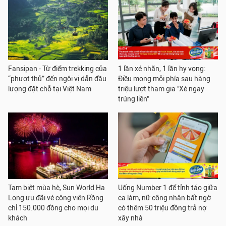
Fansipan - Từ điểm trekking của
1 lần xé nhãn, 1 lần hy vọng:
“phượt thủ” đến ngôi vị dẫn đầu
Điều mong mỏi phía sau hàng
lượng đặt chỗ tại Việt Nam
triệu lượt tham gia "Xé ngay
trúng liền"
Tạm biệt mùa hè, Sun World Ha
Uống Number 1 để tỉnh táo giữa
Long ưu đãi vé công viên Rồng
ca làm, nữ công nhân bất ngờ
chỉ 150.000 đồng cho mọi du
có thêm 50 triệu đồng trả nợ
khách
xây nhà