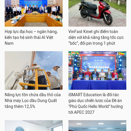
Hợp lực đại học – ngân hàng,
VinFast Kinet ghi điểm toàn
kiến tạo hệ sinh thái AI Việt
diện với khả năng tăng tốc cực
Nam
“bốc”, đổi pin trong 1 phút
Năng lực tồn chứa dầu thô của
iSMART Education là đối tác
Nhà máy Lọc dầu Dung Quất
giáo dục chiến lược của Đề án
tăng thêm 12,5%
"Phú Quốc Hello World" hướng
tới APEC 2027