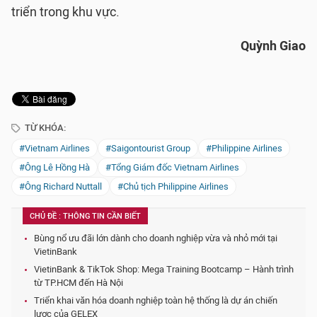
triển trong khu vực.
Quỳnh Giao
TỪ KHÓA:
#Vietnam Airlines
#Saigontourist Group
#Philippine Airlines
#Ông Lê Hồng Hà
#Tổng Giám đốc Vietnam Airlines
#Ông Richard Nuttall
#Chủ tịch Philippine Airlines
CHỦ ĐỀ : THÔNG TIN CẦN BIẾT
Bùng nổ ưu đãi lớn dành cho doanh nghiệp vừa và nhỏ mới tại
VietinBank
VietinBank & TikTok Shop: Mega Training Bootcamp – Hành trình
từ TP.HCM đến Hà Nội
Triển khai văn hóa doanh nghiệp toàn hệ thống là dự án chiến
lược của GELEX