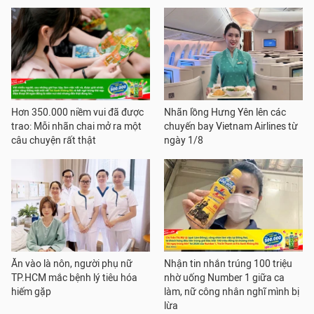
Hơn 350.000 niềm vui đã được
Nhãn lồng Hưng Yên lên các
trao: Mỗi nhãn chai mở ra một
chuyến bay Vietnam Airlines từ
câu chuyện rất thật
ngày 1/8
Ăn vào là nôn, người phụ nữ
Nhận tin nhắn trúng 100 triệu
TP.HCM mắc bệnh lý tiêu hóa
nhờ uống Number 1 giữa ca
hiếm gặp
làm, nữ công nhân nghĩ mình bị
lừa