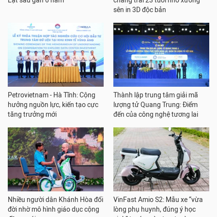
Lạt sau gần 6 năm
chàng trai 23 tuổi nhờ xương
sên in 3D độc bản
Petrovietnam - Hà Tĩnh: Cộng
Thành lập trung tâm giải mã
hưởng nguồn lực, kiến tạo cực
lượng tử Quang Trung: Điểm
tăng trưởng mới
đến của công nghệ tương lai
Nhiều người dân Khánh Hòa đổi
VinFast Amio S2: Mẫu xe “vừa
đời nhờ mô hình giáo dục cộng
lòng phụ huynh, đúng ý học