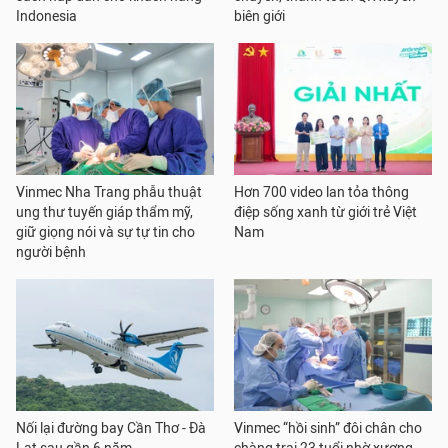
Indonesia
biên giới
Vinmec Nha Trang phẫu thuật
Hơn 700 video lan tỏa thông
ung thư tuyến giáp thẩm mỹ,
điệp sống xanh từ giới trẻ Việt
giữ giọng nói và sự tự tin cho
Nam
người bệnh
Nối lại đường bay Cần Thơ - Đà
Vinmec “hồi sinh” đôi chân cho