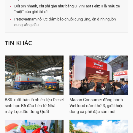
Đổi pin nhanh, chi phí gần như bằng 0, VinFast Feliz II là mẫu xe
“ruột” của giới tài xế
Petrovietnam nỗ lực đảm bảo chuỗi cung ứng, ổn định nguồn
cung xăng dầu
TIN KHÁC
BSR xuất bán lô nhiên liệu Diesel
Masan Consumer đồng hành
sinh học B5 đầu tiên từ Nhà
Vietfood năm thứ 3, giới thiệu
máy Lọc dầu Dung Quất
dòng cà phê đặc sản mới