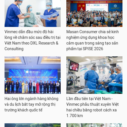
Vinmec dẫn đầu mức độ hài
Masan Consumer chia sẻ kinh
lòng về chăm sóc sau điều trị tại
nghiệm ứng dụng khoa học
Việt Nam theo DXL Research &
cảm quan trong sáng tạo sản
Consulting
phẩm tại SPISE 2026
Hai ông lớn ngành hàng không
Lần đầu tiên tại Việt Nam -
và du lịch bắt tay mở rộng thị
Vinmec phẫu thuật xuyên Việt
trường khách quốc tế
hai chiều bằng robot cách xa
1.700 km