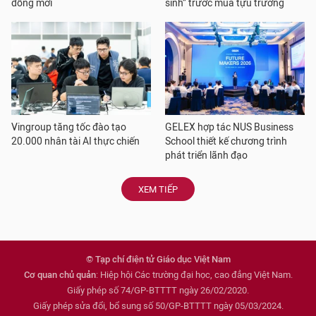
đồng mới
sinh” trước mùa tựu trường
Vingroup tăng tốc đào tạo
GELEX hợp tác NUS Business
20.000 nhân tài AI thực chiến
School thiết kế chương trình
phát triển lãnh đạo
XEM TIẾP
© Tạp chí điện tử Giáo dục Việt Nam
Cơ quan chủ quản
: Hiệp hội Các trường đại học, cao đẳng Việt Nam.
Giấy phép số 74/GP-BTTTT ngày 26/02/2020.
Giấy phép sửa đổi, bổ sung số 50/GP-BTTTT ngày 05/03/2024.