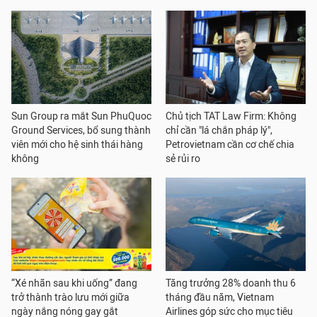
Sun Group ra mắt Sun PhuQuoc
Chủ tịch TAT Law Firm: Không
Ground Services, bổ sung thành
chỉ cần "lá chắn pháp lý",
viên mới cho hệ sinh thái hàng
Petrovietnam cần cơ chế chia
không
sẻ rủi ro
“Xé nhãn sau khi uống” đang
Tăng trưởng 28% doanh thu 6
trở thành trào lưu mới giữa
tháng đầu năm, Vietnam
ngày nắng nóng gay gắt
Airlines góp sức cho mục tiêu