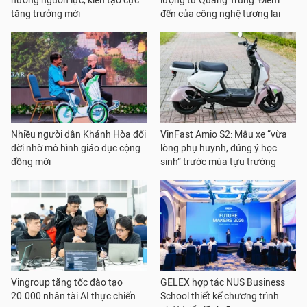
hưởng nguồn lực, kiến tạo cực
lượng tử Quang Trung: Điểm
tăng trưởng mới
đến của công nghệ tương lai
Nhiều người dân Khánh Hòa đổi
VinFast Amio S2: Mẫu xe “vừa
đời nhờ mô hình giáo dục cộng
lòng phụ huynh, đúng ý học
đồng mới
sinh” trước mùa tựu trường
Vingroup tăng tốc đào tạo
GELEX hợp tác NUS Business
20.000 nhân tài AI thực chiến
School thiết kế chương trình