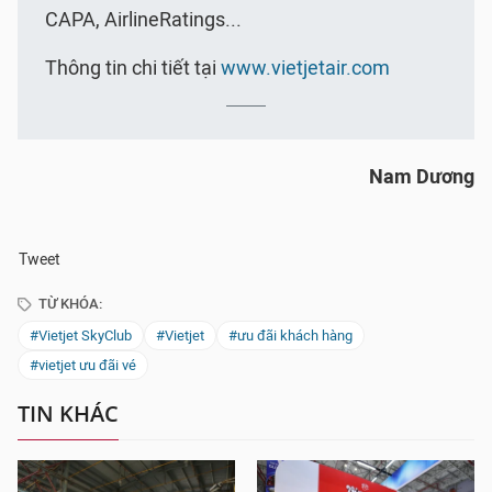
CAPA, AirlineRatings...
Thông tin chi tiết tại
www.vietjetair.com
Nam Dương
Tweet
TỪ KHÓA:
#Vietjet SkyClub
#Vietjet
#ưu đãi khách hàng
#vietjet ưu đãi vé
TIN KHÁC