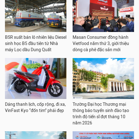
BSR xuất bán lô nhiên liệu Diesel
Masan Consumer đồng hành
sinh học B5 đầu tiên từ Nhà
Vietfood năm thứ 3, giới thiệu
máy Lọc dầu Dung Quất
dòng cà phê đặc sản mới
Dáng thanh lịch, cốp rộng, đi xa,
Trường Đại học Thương mại
VinFast Kyo “đốn tim” phái đẹp
thông báo tuyển sinh đào tạo
trình độ tiến sĩ đợt tháng 10
năm 2026