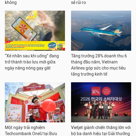
không
sẻ rủi ro
“Xé nhãn sau khi uống” đang
Tăng trưởng 28% doanh thu 6
trở thành trào lưu mới giữa
tháng đầu năm, Vietnam
ngày nắng nóng gay gắt
Airlines góp sức cho mục tiêu
tăng trưởng kinh tế
Một ngày trải nghiệm
Vietjet giành chiến thắng lớn với
Techcombank OneU tại Bưu
bộ ba danh hiệu tại Giải thưởng