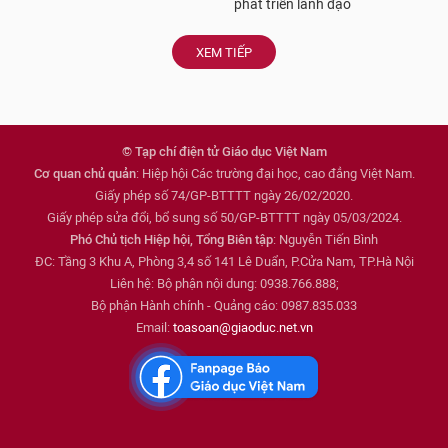
phát triển lãnh đạo
XEM TIẾP
© Tạp chí điện tử Giáo dục Việt Nam
Cơ quan chủ quản
: Hiệp hội Các trường đại học, cao đẳng Việt Nam.
Giấy phép số 74/GP-BTTTT ngày 26/02/2020.
Giấy phép sửa đổi, bổ sung số 50/GP-BTTTT ngày 05/03/2024.
Phó Chủ tịch Hiệp hội, Tổng Biên tập
: Nguyễn Tiến Bình
ĐC: Tầng 3 Khu A, Phòng 3,4 số 141 Lê Duẩn, P.Cửa Nam, TP.Hà Nội
Liên hệ: Bộ phận nội dung: 0938.766.888;
Bộ phận Hành chính - Quảng cáo: 0987.835.033
Email:
toasoan@giaoduc.net.vn