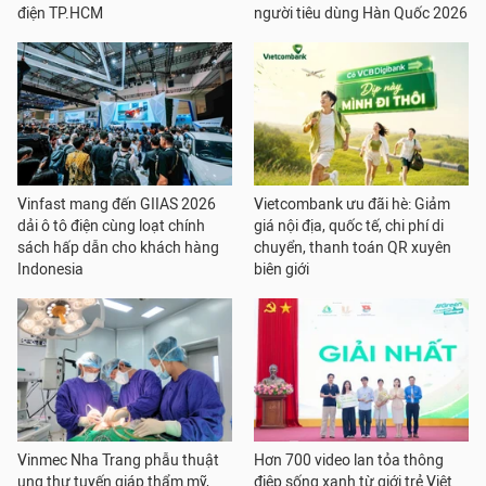
điện TP.HCM
người tiêu dùng Hàn Quốc 2026
Vinfast mang đến GIIAS 2026
Vietcombank ưu đãi hè: Giảm
dải ô tô điện cùng loạt chính
giá nội địa, quốc tế, chi phí di
sách hấp dẫn cho khách hàng
chuyển, thanh toán QR xuyên
Indonesia
biên giới
Vinmec Nha Trang phẫu thuật
Hơn 700 video lan tỏa thông
ung thư tuyến giáp thẩm mỹ,
điệp sống xanh từ giới trẻ Việt