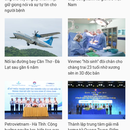
giữ giọng nói và sự tự tin cho
Nam
người bệnh
Nối lại đường bay Cần Thơ - Đà
Vinmec “hồi sinh” đôi chân cho
Lạt sau gần 6 năm
chàng trai 23 tuổi nhờ xương
sên in 3D độc bản
Petrovietnam - Hà Tĩnh: Cộng
Thành lập trung tâm giải mã