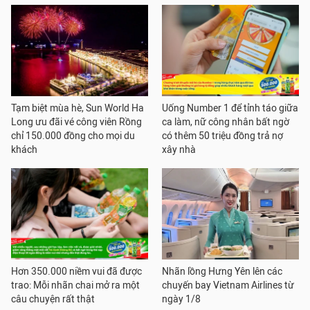
Tạm biệt mùa hè, Sun World Ha
Uống Number 1 để tỉnh táo giữa
Long ưu đãi vé công viên Rồng
ca làm, nữ công nhân bất ngờ
chỉ 150.000 đồng cho mọi du
có thêm 50 triệu đồng trả nợ
khách
xây nhà
Hơn 350.000 niềm vui đã được
Nhãn lồng Hưng Yên lên các
trao: Mỗi nhãn chai mở ra một
chuyến bay Vietnam Airlines từ
câu chuyện rất thật
ngày 1/8