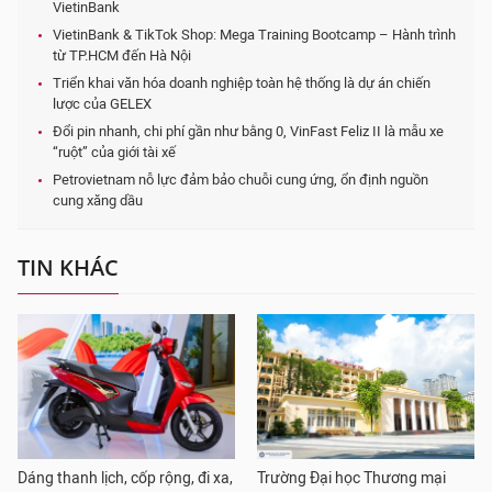
VietinBank
VietinBank & TikTok Shop: Mega Training Bootcamp – Hành trình
từ TP.HCM đến Hà Nội
Triển khai văn hóa doanh nghiệp toàn hệ thống là dự án chiến
lược của GELEX
Đổi pin nhanh, chi phí gần như bằng 0, VinFast Feliz II là mẫu xe
“ruột” của giới tài xế
Petrovietnam nỗ lực đảm bảo chuỗi cung ứng, ổn định nguồn
cung xăng dầu
TIN KHÁC
Dáng thanh lịch, cốp rộng, đi xa,
Trường Đại học Thương mại