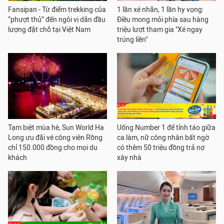
Fansipan - Từ điểm trekking của
1 lần xé nhãn, 1 lần hy vọng:
“phượt thủ” đến ngôi vị dẫn đầu
Điều mong mỏi phía sau hàng
lượng đặt chỗ tại Việt Nam
triệu lượt tham gia "Xé ngay
trúng liền"
Tạm biệt mùa hè, Sun World Ha
Uống Number 1 để tỉnh táo giữa
Long ưu đãi vé công viên Rồng
ca làm, nữ công nhân bất ngờ
chỉ 150.000 đồng cho mọi du
có thêm 50 triệu đồng trả nợ
khách
xây nhà