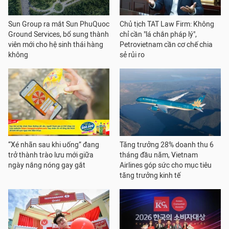
Sun Group ra mắt Sun PhuQuoc
Chủ tịch TAT Law Firm: Không
Ground Services, bổ sung thành
chỉ cần "lá chắn pháp lý",
viên mới cho hệ sinh thái hàng
Petrovietnam cần cơ chế chia
không
sẻ rủi ro
“Xé nhãn sau khi uống” đang
Tăng trưởng 28% doanh thu 6
trở thành trào lưu mới giữa
tháng đầu năm, Vietnam
ngày nắng nóng gay gắt
Airlines góp sức cho mục tiêu
tăng trưởng kinh tế