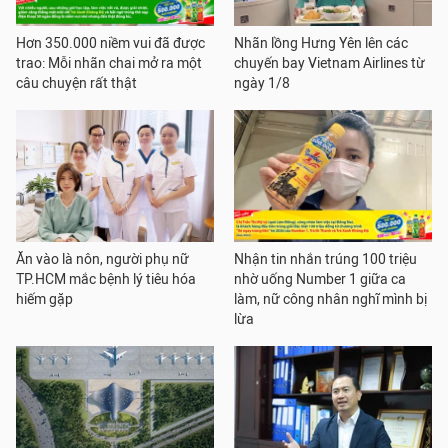
Hơn 350.000 niềm vui đã được
Nhãn lồng Hưng Yên lên các
trao: Mỗi nhãn chai mở ra một
chuyến bay Vietnam Airlines từ
câu chuyện rất thật
ngày 1/8
Ăn vào là nôn, người phụ nữ
Nhận tin nhắn trúng 100 triệu
TP.HCM mắc bệnh lý tiêu hóa
nhờ uống Number 1 giữa ca
hiếm gặp
làm, nữ công nhân nghĩ mình bị
lừa