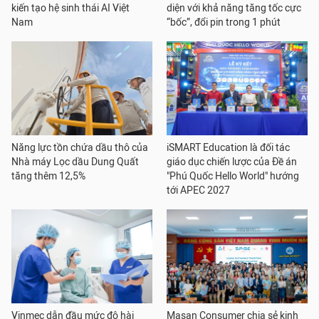
kiến tạo hệ sinh thái AI Việt
diện với khả năng tăng tốc cực
Nam
“bốc”, đổi pin trong 1 phút
Năng lực tồn chứa dầu thô của
iSMART Education là đối tác
Nhà máy Lọc dầu Dung Quất
giáo dục chiến lược của Đề án
tăng thêm 12,5%
"Phú Quốc Hello World" hướng
tới APEC 2027
Vinmec dẫn đầu mức độ hài
Masan Consumer chia sẻ kinh