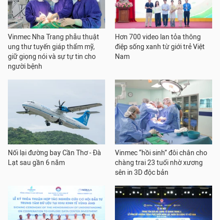
Vinmec Nha Trang phẫu thuật
Hơn 700 video lan tỏa thông
ung thư tuyến giáp thẩm mỹ,
điệp sống xanh từ giới trẻ Việt
giữ giọng nói và sự tự tin cho
Nam
người bệnh
Nối lại đường bay Cần Thơ - Đà
Vinmec “hồi sinh” đôi chân cho
Lạt sau gần 6 năm
chàng trai 23 tuổi nhờ xương
sên in 3D độc bản