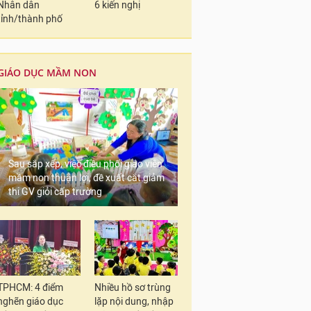
Nhân dân
6 kiến nghị
tỉnh/thành phố
GIÁO DỤC MẦM NON
Sau sắp xếp, việc điều phối giáo viên
mầm non thuận lợi, đề xuất cắt giảm
thi GV giỏi cấp trường
TPHCM: 4 điểm
Nhiều hồ sơ trùng
nghẽn giáo dục
lặp nội dung, nhập