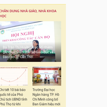
CHÂN DUNG NHÀ GIÁO, NHÀ KHOA
HỌC
Bà Trần Thị Huyền được bổ nhiệm
giữ chức Giám đốc Sở Giáo dục và
Đào tạo TP Cần Thơ
Chi tiết 10 bài báo
Trường Đại học
quốc tế của Phó
Ngân hàng TP. Hồ
Chủ tịch UBND tỉnh
Chí Minh công bố
Phú Thọ từ khi
Ban Giám hiệu mới