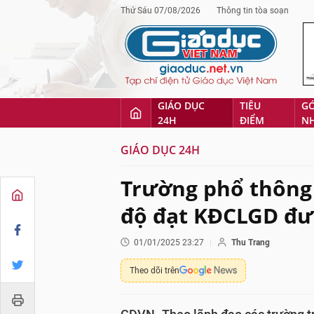
Thứ Sáu 07/08/2026
Thông tin tòa soạn
GIÁO DỤC
TIÊU
G
24H
ĐIỂM
N
GIÁO DỤC 24H
Trường phổ thông 
độ đạt KĐCLGD đư
01/01/2025 23:27
Thu Trang
Theo dõi trên