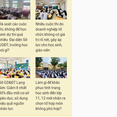
Rà soát các cuộc
Nhiều cuộc thi do
thi, không để học
doanh nghiệp tổ
sinh dự thi quá
chức không có giá
nhiều: Đại diện Sở
trị rõ nét, gây áp
GDĐT, trường học
lực cho học sinh,
nói gì?
giáo viên
Sở GD&ĐT Lạng
Làm gì để khắc
Sơn: Giảm ít nhất
phục tình trạng
30% đầu mối cơ sở
học sinh đến lớp
giáo dục, sử dụng
11, 12 mới nhận ra
hiệu quả nguồn
chọn tổ hợp môn
nhân lực
không phù hợp?