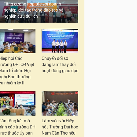
Tăng cường hợp tác với doanh
nghiệp, đối tác trong đào tạo và
nghiên cứu du lịch
Hiệp hội Các
Chuyển đổi số
trường ĐH, CĐ Việt
đang làm thay đổi
Nam tổ chức Hội
hoạt động giáo dục
nghị Ban thường
vụ nhiệm kỳ II
Cần tổng kết mô
Làm việc với Hiệp
hình các trường ĐH
hội, Trường Đại học
trực thuộc Ủy ban
Nam Cần Thơ nêu