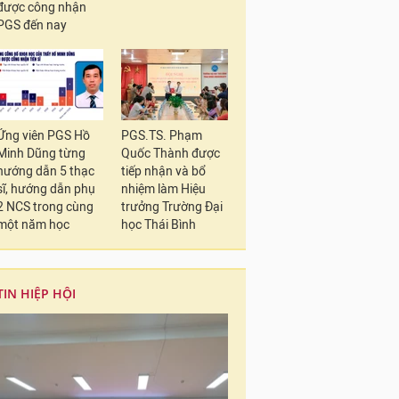
được công nhận
PGS đến nay
Ứng viên PGS Hồ
PGS.TS. Phạm
Minh Dũng từng
Quốc Thành được
hướng dẫn 5 thạc
tiếp nhận và bổ
sĩ, hướng dẫn phụ
nhiệm làm Hiệu
2 NCS trong cùng
trưởng Trường Đại
một năm học
học Thái Bình
TIN HIỆP HỘI