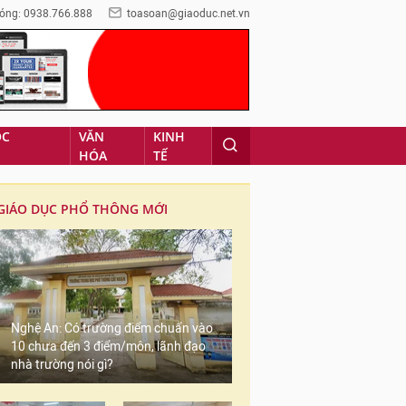
óng: 0938.766.888
toasoan@giaoduc.net.vn
ỌC
VĂN
KINH
HÓA
TẾ
GIÁO DỤC PHỔ THÔNG MỚI
Nghệ An: Có trường điểm chuẩn vào
10 chưa đến 3 điểm/môn, lãnh đạo
nhà trường nói gì?