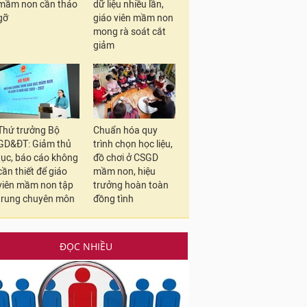
mầm non cần tháo
dữ liệu nhiều lần,
gỡ
giáo viên mầm non
mong rà soát cắt
giảm
Thứ trưởng Bộ
Chuẩn hóa quy
GD&ĐT: Giảm thủ
trình chọn học liệu,
tục, báo cáo không
đồ chơi ở CSGD
cần thiết để giáo
mầm non, hiệu
viên mầm non tập
trưởng hoàn toàn
trung chuyên môn
đồng tình
ĐỌC NHIỀU