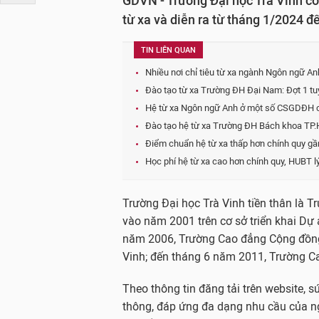
GDVN - Trường Đại học Trà Vinh có
từ xa và diễn ra từ tháng 1/2024 đ
TIN LIÊN QUAN
Nhiều nơi chỉ tiêu từ xa ngành Ngôn ngữ Anh
Đào tạo từ xa Trường ĐH Đại Nam: Đợt 1 tuy
Hệ từ xa Ngôn ngữ Anh ở một số CSGDĐH có 
Đào tạo hệ từ xa Trường ĐH Bách khoa TP.
Điểm chuẩn hệ từ xa thấp hơn chính quy gần
Học phí hệ từ xa cao hơn chính quy, HUBT lý 
Trường Đại học Trà Vinh tiền thân là 
vào năm 2001 trên cơ sở triển khai D
năm 2006, Trường Cao đẳng Cộng đồng 
Vinh; đến tháng 6 năm 2011, Trường C
Theo thông tin đăng tải trên website, 
thông, đáp ứng đa dạng nhu cầu của ng