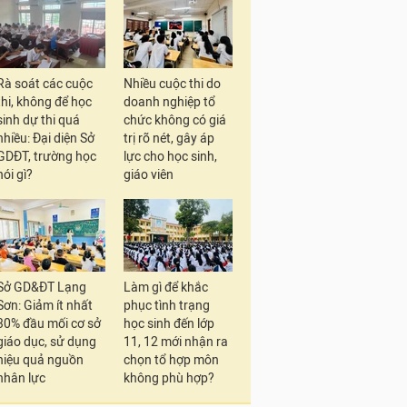
Rà soát các cuộc
Nhiều cuộc thi do
thi, không để học
doanh nghiệp tổ
sinh dự thi quá
chức không có giá
nhiều: Đại diện Sở
trị rõ nét, gây áp
GDĐT, trường học
lực cho học sinh,
nói gì?
giáo viên
Sở GD&ĐT Lạng
Làm gì để khắc
Sơn: Giảm ít nhất
phục tình trạng
30% đầu mối cơ sở
học sinh đến lớp
giáo dục, sử dụng
11, 12 mới nhận ra
hiệu quả nguồn
chọn tổ hợp môn
nhân lực
không phù hợp?