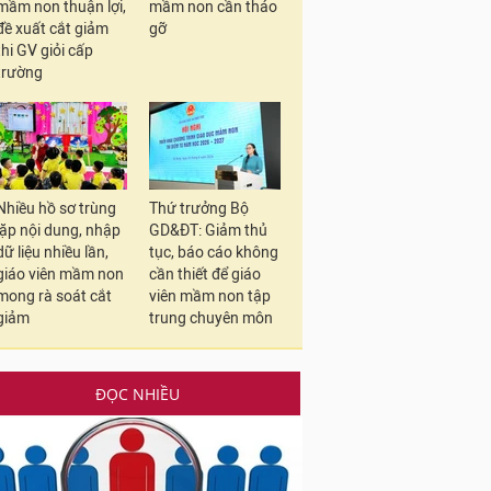
mầm non thuận lợi,
mầm non cần tháo
đề xuất cắt giảm
gỡ
thi GV giỏi cấp
trường
Nhiều hồ sơ trùng
Thứ trưởng Bộ
lặp nội dung, nhập
GD&ĐT: Giảm thủ
dữ liệu nhiều lần,
tục, báo cáo không
giáo viên mầm non
cần thiết để giáo
mong rà soát cắt
viên mầm non tập
giảm
trung chuyên môn
ĐỌC NHIỀU