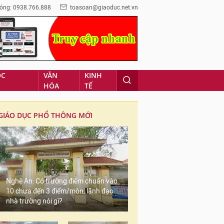
óng: 0938.766.888
toasoan@giaoduc.net.vn
ỌC
VĂN
KINH
HÓA
TẾ
GIÁO DỤC PHỔ THÔNG MỚI
Nghệ An: Có trường điểm chuẩn vào
10 chưa đến 3 điểm/môn, lãnh đạo
nhà trường nói gì?