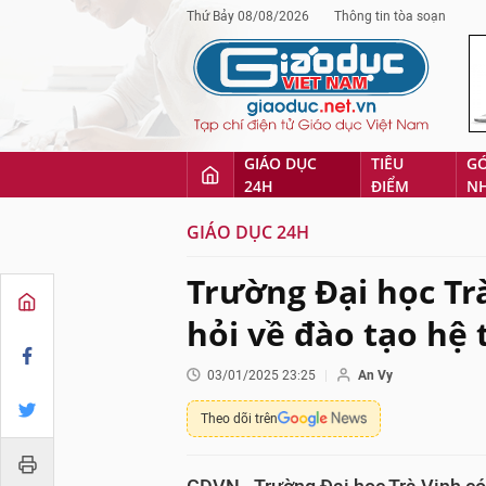
Thứ Bảy 08/08/2026
Thông tin tòa soạn
GIÁO DỤC
TIÊU
G
24H
ĐIỂM
N
GIÁO DỤC 24H
Trường Đại học Tr
hỏi về đào tạo hệ 
03/01/2025 23:25
An Vy
Theo dõi trên