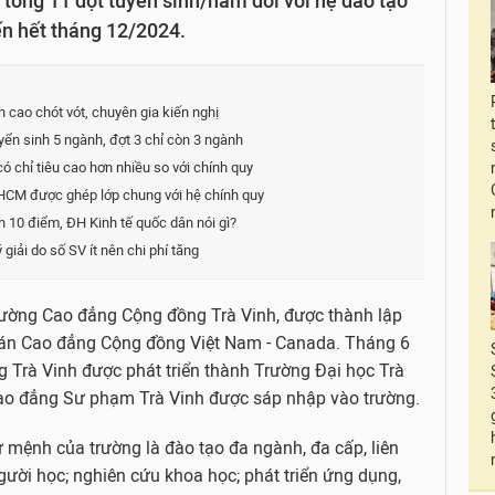
 tổng 11 đợt tuyển sinh/năm đối với hệ đào tạo
ến hết tháng 12/2024.
 cao chót vót, chuyên gia kiến nghị
ển sinh 5 ngành, đợt 3 chỉ còn 3 ngành
chỉ tiêu cao hơn nhiều so với chính quy
HCM được ghép lớp chung với hệ chính quy
 10 điểm, ĐH Kinh tế quốc dân nói gì?
giải do số SV ít nên chi phí tăng
Trường Cao đẳng Cộng đồng Trà Vinh, được thành lập
ự án Cao đẳng Cộng đồng Việt Nam - Canada. Tháng 6
Trà Vinh được phát triển thành Trường Đại học Trà
ao đẳng Sư phạm Trà Vinh được sáp nhập vào trường.
sứ mệnh của trường là đào tạo đa ngành, đa cấp, liên
ười học; nghiên cứu khoa học; phát triển ứng dụng,