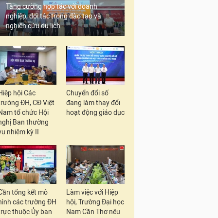
Tăng cường hợp tác với doanh
nghiệp, đối tác trong đào tạo và
nghiên cứu du lịch
Hiệp hội Các
Chuyển đổi số
trường ĐH, CĐ Việt
đang làm thay đổi
Nam tổ chức Hội
hoạt động giáo dục
nghị Ban thường
vụ nhiệm kỳ II
Cần tổng kết mô
Làm việc với Hiệp
hình các trường ĐH
hội, Trường Đại học
trực thuộc Ủy ban
Nam Cần Thơ nêu