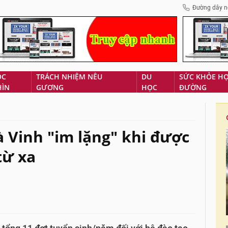
Đường dây n
ÓC
TRÁCH NHIỆM NÊU
DU
SỨC KHỎE H
HÌN
GƯƠNG
HỌC
ĐƯỜNG
à Vinh "im lặng" khi được
từ xa