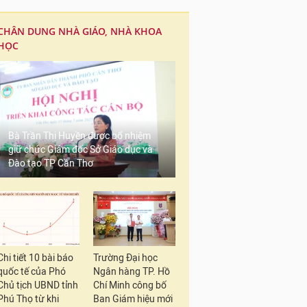
CHÂN DUNG NHÀ GIÁO, NHÀ KHOA
HỌC
Bà Trần Thị Huyền được bổ nhiệm
giữ chức Giám đốc Sở Giáo dục và
Đào tạo TP Cần Thơ
Chi tiết 10 bài báo
Trường Đại học
quốc tế của Phó
Ngân hàng TP. Hồ
Chủ tịch UBND tỉnh
Chí Minh công bố
Phú Thọ từ khi
Ban Giám hiệu mới