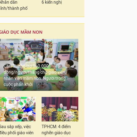
Nhân dân
6 kiến nghị
tỉnh/thành phố
GIÁO DỤC MẦM NON
Cần Thơ hỗ trợ 960.000
đồng/người/tháng cho giáo viên,
nhân viên mầm non: Người trong
cuộc phấn khởi
Sau sắp xếp, việc
TPHCM: 4 điểm
điều phối giáo viên
nghẽn giáo dục