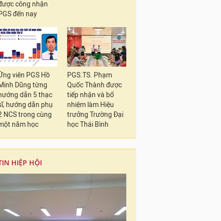
được công nhận
PGS đến nay
Ứng viên PGS Hồ
PGS.TS. Phạm
Minh Dũng từng
Quốc Thành được
hướng dẫn 5 thạc
tiếp nhận và bổ
sĩ, hướng dẫn phụ
nhiệm làm Hiệu
2 NCS trong cùng
trưởng Trường Đại
một năm học
học Thái Bình
TIN HIỆP HỘI