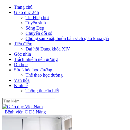
Trang chủ
Giáo dục 24h
Tin Hiệp hội
Tuyển sinh
Sống Đẹp
Chuyển đổi số
Chống sản xuất, buôn bán sách giáo khoa giả
Tiêu điểm
Đại hội Đảng khóa XIV
Góc nhìn
Trách nhiệm nêu gương
Du học
Sức khỏe học đường
Thể thao học đường
Văn hóa
Kinh tế
Thông tin cần biết
Bệnh viện C Đà Nẵng