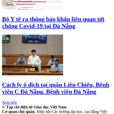
Bộ Y tế ra thông báo khẩn liên quan tới
chống Covid-19 tại Đà Nẵng
Cách ly ổ dịch tại quận Liên Chiểu, Bệnh
viện C Đà Nẵng, Bệnh viện Đà Nẵng
Xem tiếp
© Tạp chí điện tử Giáo dục Việt Nam
Cơ quan chủ quản
: Hiệp hội Các trường đại học, cao đẳng Việt