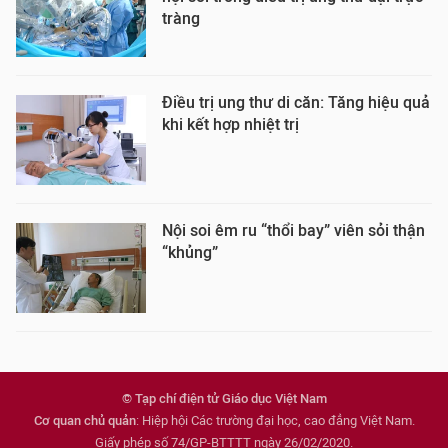
tràng
Điều trị ung thư di căn: Tăng hiệu quả
khi kết hợp nhiệt trị
Nội soi êm ru “thổi bay” viên sỏi thận
“khủng”
© Tạp chí điện tử Giáo dục Việt Nam
Cơ quan chủ quản
: Hiệp hội Các trường đại học, cao đẳng Việt Nam.
Giấy phép số 74/GP-BTTTT ngày 26/02/2020.