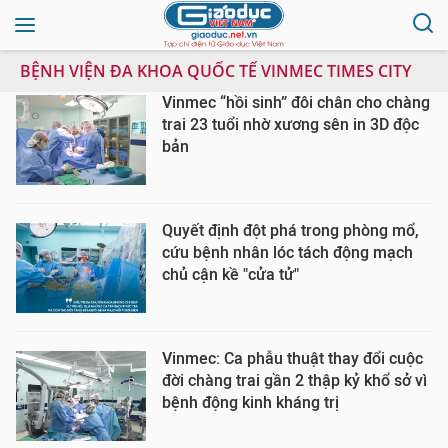
BỆNH VIỆN ĐA KHOA QUỐC TẾ VINMEC TIMES CITY
Vinmec “hồi sinh” đôi chân cho chàng
trai 23 tuổi nhờ xương sên in 3D độc
bản
Quyết định đột phá trong phòng mổ,
cứu bệnh nhân lóc tách động mạch
chủ cận kề "cửa tử"
Vinmec: Ca phẫu thuật thay đổi cuộc
đời chàng trai gần 2 thập kỷ khổ sở vì
bệnh động kinh kháng trị