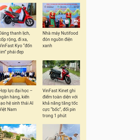
Dáng thanh lịch,
Nhà máy Nutifood
cốp rộng, đi xa,
đón nguồn điện
VinFast Kyo “đốn
xanh
tim” phái đẹp
Hợp lực đại học –
VinFast Kinet ghi
ngân hàng, kiến
điểm toàn diện với
tạo hệ sinh thái AI
khả năng tăng tốc
Việt Nam
cực “bốc”, đổi pin
trong 1 phút