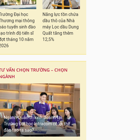
Trường Đại học
Năng lực tồn chứa
Thương mại thông
dầu thô của Nhà
báo tuyển sinh đào
máy Lọc dầu Dung
tạo trình độ tiến sĩ
Quất tăng thêm
đợt tháng 10 năm
12,5%
2026
TƯ VẤN CHỌN TRƯỜNG – CHỌN
NGÀNH
Ngành Quản trị kinh doanh tại
Trường Đại học Intracom có lợi thế
đào tạo ra sao?