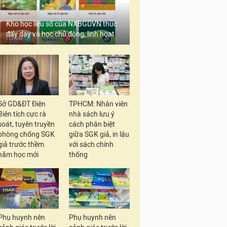
Kho học liệu số của NXBGDVN thúc
đẩy dạy và học chủ động, linh hoạt
Sở GD&ĐT Điện
TPHCM: Nhân viên
Biên tích cực rà
nhà sách lưu ý
soát, tuyên truyền
cách phân biệt
phòng chống SGK
giữa SGK giả, in lậu
giả trước thềm
với sách chính
năm học mới
thống
Phụ huynh nên
Phụ huynh nên