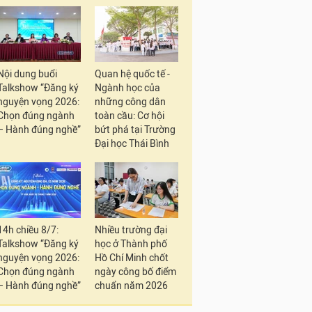
Nội dung buổi
Quan hệ quốc tế -
Talkshow “Đăng ký
Ngành học của
nguyện vọng 2026:
những công dân
Chọn đúng ngành
toàn cầu: Cơ hội
– Hành đúng nghề”
bứt phá tại Trường
Đại học Thái Bình
14h chiều 8/7:
Nhiều trường đại
Talkshow “Đăng ký
học ở Thành phố
nguyện vọng 2026:
Hồ Chí Minh chốt
Chọn đúng ngành
ngày công bố điểm
– Hành đúng nghề”
chuẩn năm 2026