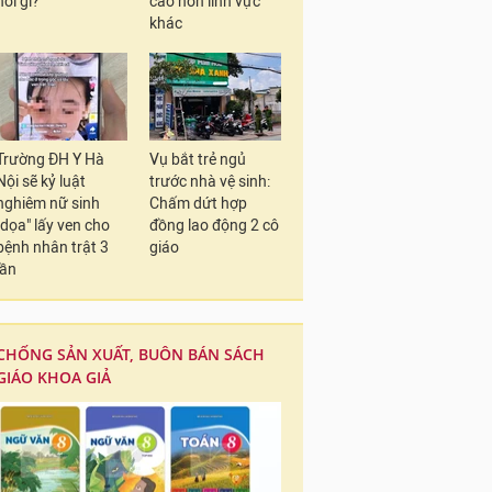
nói gì?
cao hơn lĩnh vực
khác
Trường ĐH Y Hà
Vụ bắt trẻ ngủ
Nội sẽ kỷ luật
trước nhà vệ sinh:
nghiêm nữ sinh
Chấm dứt hợp
"dọa" lấy ven cho
đồng lao động 2 cô
bệnh nhân trật 3
giáo
lần
CHỐNG SẢN XUẤT, BUÔN BÁN SÁCH
GIÁO KHOA GIẢ