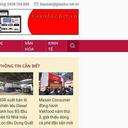
óng: 0938.766.888
toasoan@giaoduc.net.vn
ỌC
VĂN
KINH
HÓA
TẾ
THÔNG TIN CẦN BIẾT
BSR xuất bán lô
Masan Consumer
nhiên liệu Diesel
đồng hành
sinh học B5 đầu
Vietfood năm thứ
tiên từ Nhà máy
3, giới thiệu dòng
Lọc dầu Dung Quất
cà phê đặc sản mới