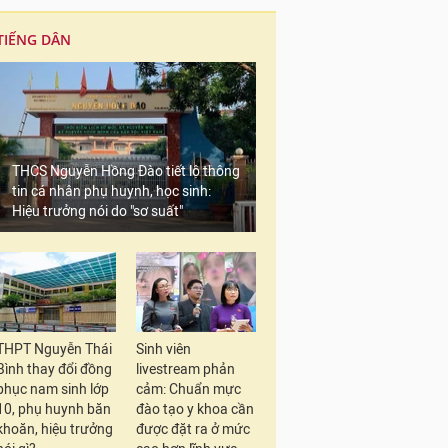
TIẾNG DÂN
THCS Nguyễn Hồng Đào tiết lộ thông
tin cá nhân phụ huynh, học sinh:
Hiệu trưởng nói do "sơ suất"
THPT Nguyễn Thái
Sinh viên
Bình thay đổi đồng
livestream phản
phục nam sinh lớp
cảm: Chuẩn mực
10, phụ huynh băn
đào tạo y khoa cần
khoăn, hiệu trưởng
được đặt ra ở mức