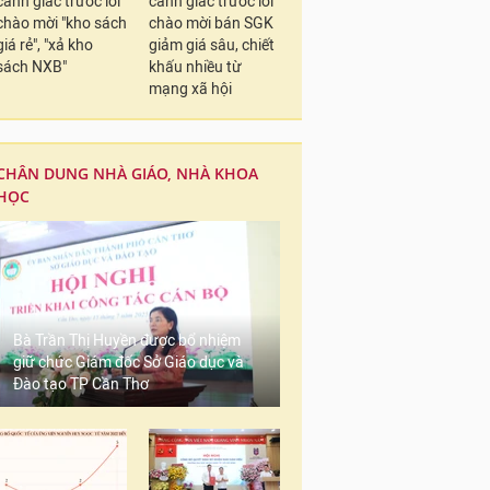
cảnh giác trước lời
cảnh giác trước lời
chào mời "kho sách
chào mời bán SGK
giá rẻ", "xả kho
giảm giá sâu, chiết
sách NXB"
khấu nhiều từ
mạng xã hội
CHÂN DUNG NHÀ GIÁO, NHÀ KHOA
HỌC
Bà Trần Thị Huyền được bổ nhiệm
giữ chức Giám đốc Sở Giáo dục và
Đào tạo TP Cần Thơ