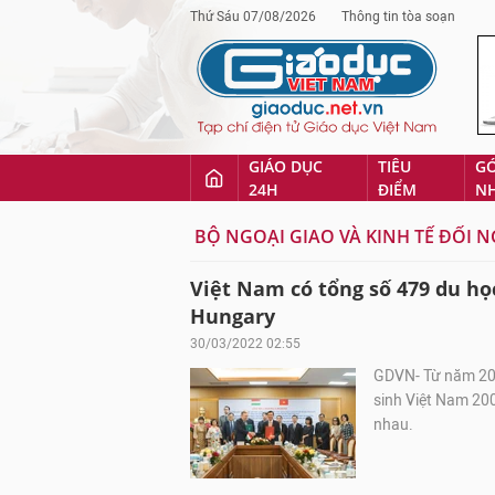
Thứ Sáu 07/08/2026
Thông tin tòa soạn
GIÁO DỤC
TIÊU
G
24H
ĐIỂM
N
BỘ NGOẠI GIAO VÀ KINH TẾ ĐỐI 
Việt Nam có tổng số 479 du họ
Hungary
30/03/2022 02:55
GDVN- Từ năm 20
sinh Việt Nam 20
nhau.