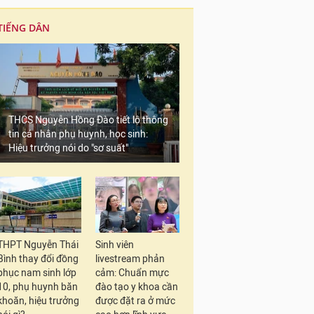
TIẾNG DÂN
THCS Nguyễn Hồng Đào tiết lộ thông
tin cá nhân phụ huynh, học sinh:
Hiệu trưởng nói do "sơ suất"
THPT Nguyễn Thái
Sinh viên
Bình thay đổi đồng
livestream phản
phục nam sinh lớp
cảm: Chuẩn mực
10, phụ huynh băn
đào tạo y khoa cần
khoăn, hiệu trưởng
được đặt ra ở mức