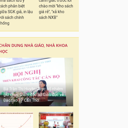
nhà sách lưu ý
cảnh giác trước lời
cách phân biệt
chào mời "kho sách
giữa SGK giả, in lậu
giá rẻ", "xả kho
với sách chính
sách NXB"
thống
CHÂN DUNG NHÀ GIÁO, NHÀ KHOA
HỌC
Bà Trần Thị Huyền được bổ nhiệm
giữ chức Giám đốc Sở Giáo dục và
Đào tạo TP Cần Thơ