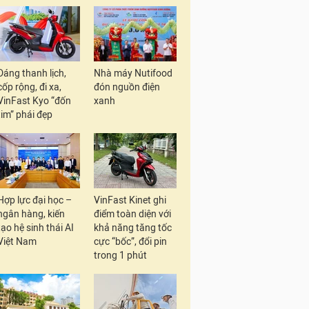
Dáng thanh lịch,
Nhà máy Nutifood
cốp rộng, đi xa,
đón nguồn điện
VinFast Kyo “đốn
xanh
tim” phái đẹp
Hợp lực đại học –
VinFast Kinet ghi
ngân hàng, kiến
điểm toàn diện với
tạo hệ sinh thái AI
khả năng tăng tốc
Việt Nam
cực “bốc”, đổi pin
trong 1 phút