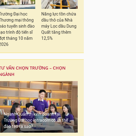
Trường Đại học
Năng lực tồn chứa
Thương mại thông
dầu thô của Nhà
báo tuyển sinh đào
máy Lọc dầu Dung
tạo trình độ tiến sĩ
Quất tăng thêm
đợt tháng 10 năm
12,5%
2026
TƯ VẤN CHỌN TRƯỜNG – CHỌN
NGÀNH
Ngành Quản trị kinh doanh tại
Trường Đại học Intracom có lợi thế
đào tạo ra sao?