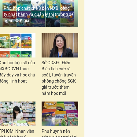
Phối hợp chặt chẽ 3 bên NXB, công
ty phát hành và quản lý thị trường để
ngăn SGK giả
Kho học liệu số của
Sở GD&ĐT Điện
NXBGDVN thúc
Biên tích cực rà
đẩy dạy và học chủ
soát, tuyên truyền
động, linh hoạt
phòng chống SGK
giả trước thềm
năm học mới
TPHCM: Nhân viên
Phụ huynh nên