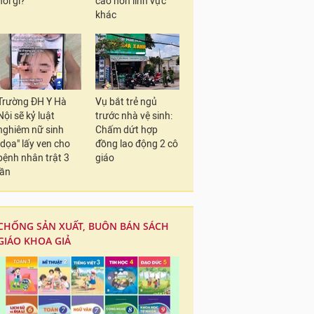
nói gì?
cao hơn lĩnh vực
khác
Trường ĐH Y Hà
Vụ bắt trẻ ngủ
Nội sẽ kỷ luật
trước nhà vệ sinh:
nghiêm nữ sinh
Chấm dứt hợp
"dọa" lấy ven cho
đồng lao động 2 cô
bệnh nhân trật 3
giáo
lần
CHỐNG SẢN XUẤT, BUÔN BÁN SÁCH
GIÁO KHOA GIẢ