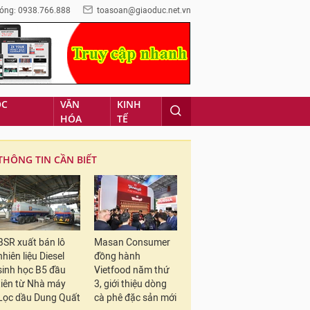
óng: 0938.766.888
toasoan@giaoduc.net.vn
ỌC
VĂN
KINH
HÓA
TẾ
THÔNG TIN CẦN BIẾT
BSR xuất bán lô
Masan Consumer
nhiên liệu Diesel
đồng hành
sinh học B5 đầu
Vietfood năm thứ
tiên từ Nhà máy
3, giới thiệu dòng
Lọc dầu Dung Quất
cà phê đặc sản mới