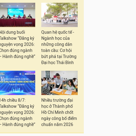
Nội dung buổi
Quan hệ quốc tế -
Talkshow “Đăng ký
Ngành học của
nguyện vọng 2026:
những công dân
Chọn đúng ngành
toàn cầu: Cơ hội
– Hành đúng nghề”
bứt phá tại Trường
Đại học Thái Bình
14h chiều 8/7:
Nhiều trường đại
Talkshow “Đăng ký
học ở Thành phố
nguyện vọng 2026:
Hồ Chí Minh chốt
Chọn đúng ngành
ngày công bố điểm
– Hành đúng nghề”
chuẩn năm 2026