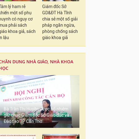
Tâm lý ham rẻ
Giám đốc Sở
khiến một số phụ
GD&ĐT Hà Tĩnh
huynh có nguy cơ
chia sẻ một số giải
mua phải sách
pháp ngăn ngừa,
giáo khoa giả, sách
phòng chống sách
in lậu
giáo khoa giả
CHÂN DUNG NHÀ GIÁO, NHÀ KHOA
HỌC
Bà Trần Thị Huyền được bổ nhiệm
giữ chức Giám đốc Sở Giáo dục và
Đào tạo TP Cần Thơ