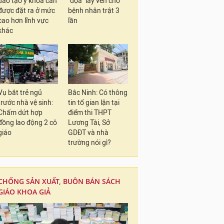
đào tạo y khoa cần
"dọa" lấy ven cho
được đặt ra ở mức
bệnh nhân trật 3
cao hơn lĩnh vực
lần
khác
Vụ bắt trẻ ngủ
Bắc Ninh: Có thông
trước nhà vệ sinh:
tin tố gian lận tại
Chấm dứt hợp
điểm thi THPT
đồng lao động 2 cô
Lương Tài, Sở
giáo
GDĐT và nhà
trường nói gì?
CHỐNG SẢN XUẤT, BUÔN BÁN SÁCH
GIÁO KHOA GIẢ