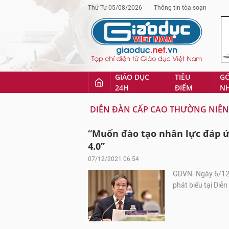
Thứ Tư 05/08/2026
Thông tin tòa soạn
GIÁO DỤC
TIÊU
G
24H
ĐIỂM
N
DIỄN ĐÀN CẤP CAO THƯỜNG NIÊN 
“Muốn đào tạo nhân lực đáp ứ
4.0”
07/12/2021 06:54
GDVN- Ngày 6/12,
phát biểu tại Diễ