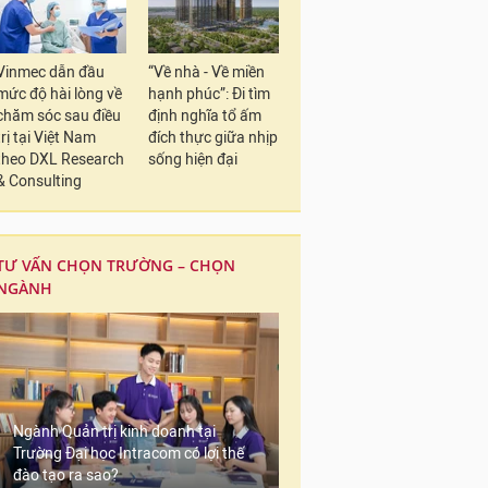
Vinmec dẫn đầu
“Về nhà - Về miền
mức độ hài lòng về
hạnh phúc”: Đi tìm
chăm sóc sau điều
định nghĩa tổ ấm
trị tại Việt Nam
đích thực giữa nhịp
theo DXL Research
sống hiện đại
& Consulting
TƯ VẤN CHỌN TRƯỜNG – CHỌN
NGÀNH
Ngành Quản trị kinh doanh tại
Trường Đại học Intracom có lợi thế
đào tạo ra sao?