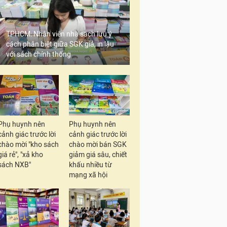
TPHCM: Nhân viên nhà sách lưu ý
cách phân biệt giữa SGK giả, in lậu
với sách chính thống
Phụ huynh nên
Phụ huynh nên
cảnh giác trước lời
cảnh giác trước lời
chào mời "kho sách
chào mời bán SGK
giá rẻ", "xả kho
giảm giá sâu, chiết
sách NXB"
khấu nhiều từ
mạng xã hội