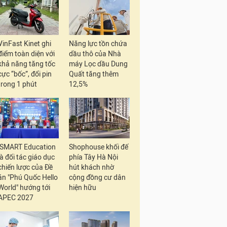
VinFast Kinet ghi
Năng lực tồn chứa
điểm toàn diện với
dầu thô của Nhà
khả năng tăng tốc
máy Lọc dầu Dung
cực “bốc”, đổi pin
Quất tăng thêm
trong 1 phút
12,5%
iSMART Education
Shophouse khối đế
là đối tác giáo dục
phía Tây Hà Nội
chiến lược của Đề
hút khách nhờ
án "Phú Quốc Hello
cộng đồng cư dân
World" hướng tới
hiện hữu
APEC 2027