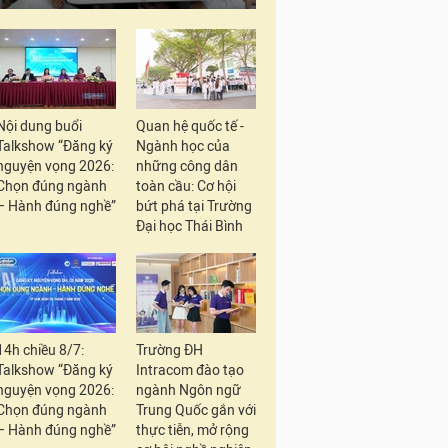
Nội dung buổi
Quan hệ quốc tế -
Talkshow “Đăng ký
Ngành học của
nguyện vọng 2026:
những công dân
Chọn đúng ngành
toàn cầu: Cơ hội
– Hành đúng nghề”
bứt phá tại Trường
Đại học Thái Bình
14h chiều 8/7:
Trường ĐH
Talkshow “Đăng ký
Intracom đào tạo
nguyện vọng 2026:
ngành Ngôn ngữ
Chọn đúng ngành
Trung Quốc gắn với
– Hành đúng nghề”
thực tiễn, mở rộng