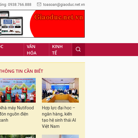
óng: 0938.766.888
toasoan@giaoduc.net.vn
ỌC
VĂN
KINH
HÓA
TẾ
THÔNG TIN CẦN BIẾT
Nhà máy Nutifood
Hợp lực đại học –
đón nguồn điện
ngân hàng, kiến
xanh
tạo hệ sinh thái AI
Việt Nam