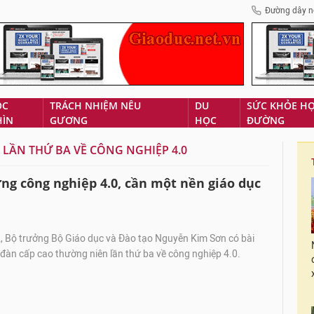
Đường dây n
ÓC
TRÁCH NHIỆM NÊU
DU
SỨC KHỎE H
HÌN
GƯƠNG
HỌC
ĐƯỜNG
LẦN THỨ BA VỀ CÔNG NGHIỆP 4.0
ng công nghiệp 4.0, cần một nền giáo dục
 Bộ trưởng Bộ Giáo dục và Đào tạo Nguyễn Kim Sơn có bài
n đàn cấp cao thường niên lần thứ ba về công nghiệp 4.0.