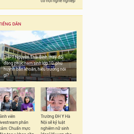
cơ hội nghề nghiệp
TIẾNG DÂN
THPT Nguyễn Thái Bình thay đổi
đồng phục nam sinh lớp 10, phụ
huynh băn khoăn, hiệu trưởng nói
gì?
Sinh viên
Trường ĐH Y Hà
livestream phản
Nội sẽ kỷ luật
cảm: Chuẩn mực
nghiêm nữ sinh