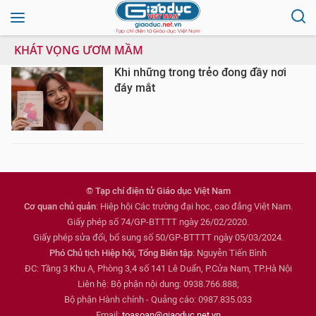
KHÁT VỌNG ƯƠM MẦM
Khi những trong trẻo đong đầy nơi
đáy mắt
© Tạp chí điện tử Giáo dục Việt Nam
Cơ quan chủ quản
: Hiệp hội Các trường đại học, cao đẳng Việt Nam.
Giấy phép số 74/GP-BTTTT ngày 26/02/2020.
Giấy phép sửa đổi, bổ sung số 50/GP-BTTTT ngày 05/03/2024.
Phó Chủ tịch Hiệp hội, Tổng Biên tập
: Nguyễn Tiến Bình
ĐC: Tầng 3 Khu A, Phòng 3,4 số 141 Lê Duẩn, P.Cửa Nam, TP.Hà Nội
Liên hệ: Bộ phận nội dung: 0938.766.888;
Bộ phận Hành chính - Quảng cáo: 0987.835.033
Email:
toasoan@giaoduc.net.vn