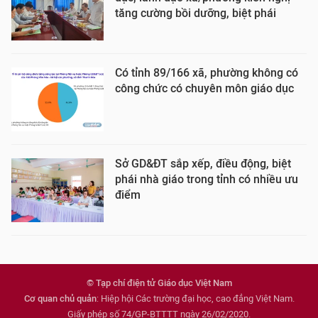
tăng cường bồi dưỡng, biệt phái
Có tỉnh 89/166 xã, phường không có
công chức có chuyên môn giáo dục
Sở GD&ĐT sắp xếp, điều động, biệt
phái nhà giáo trong tỉnh có nhiều ưu
điểm
© Tạp chí điện tử Giáo dục Việt Nam
Cơ quan chủ quản
: Hiệp hội Các trường đại học, cao đẳng Việt Nam.
Giấy phép số 74/GP-BTTTT ngày 26/02/2020.