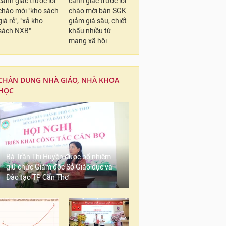
cảnh giác trước lời
cảnh giác trước lời
chào mời "kho sách
chào mời bán SGK
giá rẻ", "xả kho
giảm giá sâu, chiết
sách NXB"
khấu nhiều từ
mạng xã hội
CHÂN DUNG NHÀ GIÁO, NHÀ KHOA
HỌC
Bà Trần Thị Huyền được bổ nhiệm
giữ chức Giám đốc Sở Giáo dục và
Đào tạo TP Cần Thơ