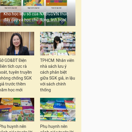
Kho học liệu số của NXBGDVN thúc
đẩy dạy và học chủ động, linh hoạt
Sở GD&ĐT Điện
TPHCM: Nhân viên
Biên tích cực rà
nhà sách lưu ý
soát, tuyên truyền
cách phân biệt
phòng chống SGK
giữa SGK giả, in lậu
giả trước thềm
với sách chính
năm học mới
thống
Phụ huynh nên
Phụ huynh nên