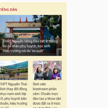
TIẾNG DÂN
THCS Nguyễn Hồng Đào tiết lộ thông
tin cá nhân phụ huynh, học sinh:
Hiệu trưởng nói do "sơ suất"
THPT Nguyễn Thái
Sinh viên
Bình thay đổi đồng
livestream phản
phục nam sinh lớp
cảm: Chuẩn mực
10, phụ huynh băn
đào tạo y khoa cần
khoăn, hiệu trưởng
được đặt ra ở mức