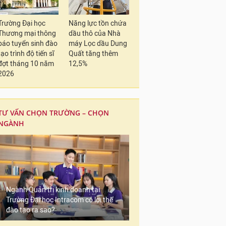
Trường Đại học
Năng lực tồn chứa
Thương mại thông
dầu thô của Nhà
báo tuyển sinh đào
máy Lọc dầu Dung
tạo trình độ tiến sĩ
Quất tăng thêm
đợt tháng 10 năm
12,5%
2026
TƯ VẤN CHỌN TRƯỜNG – CHỌN
NGÀNH
Ngành Quản trị kinh doanh tại
Trường Đại học Intracom có lợi thế
đào tạo ra sao?