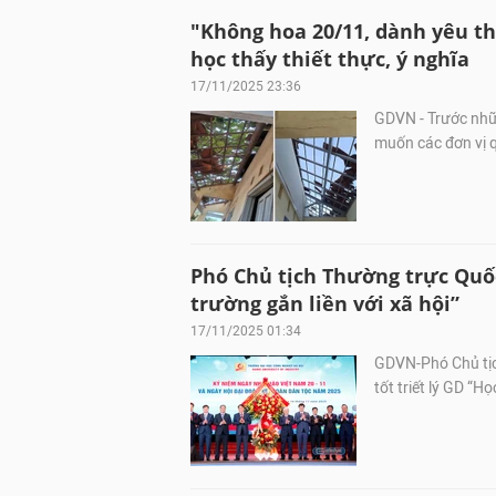
"Không hoa 20/11, dành yêu t
học thấy thiết thực, ý nghĩa
17/11/2025 23:36
GDVN - Trước nhữ
muốn các đơn vị q
Phó Chủ tịch Thường trực Quốc
trường gắn liền với xã hội”
17/11/2025 01:34
GDVN-Phó Chủ tịc
tốt triết lý GD “Họ