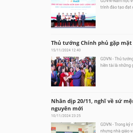
GDVN-Năm học vừ
trình đào tạo đạt
Thủ tướng Chính phủ gặp mặt 
15/11/2024 12:40
GDVN - Thủ tướng 
hiền tài là những 
Nhân dịp 20/11, nghĩ về sứ mệ
nguyên mới
10/11/2024 23:25
GDVN - Trong kỷ n
nhưng nhà giáo vẫ