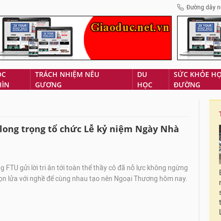
Đường dây n
ÓC
TRÁCH NHIỆM NÊU
DU
SỨC KHỎE H
HÌN
GƯƠNG
HỌC
ĐƯỜNG
long trọng tổ chức Lễ kỷ niệm Ngày Nhà
 FTU gửi lời tri ân tới toàn thể thầy cô đã nỗ lực không ngừng
gọn lửa với nghề để cùng nhau tạo nên Ngoại Thương hôm nay.