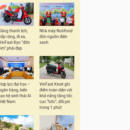
Dáng thanh lịch,
Nhà máy Nutifood
cốp rộng, đi xa,
đón nguồn điện
VinFast Kyo “đốn
xanh
tim” phái đẹp
Hợp lực đại học –
VinFast Kinet ghi
ngân hàng, kiến
điểm toàn diện với
tạo hệ sinh thái AI
khả năng tăng tốc
Việt Nam
cực “bốc”, đổi pin
trong 1 phút