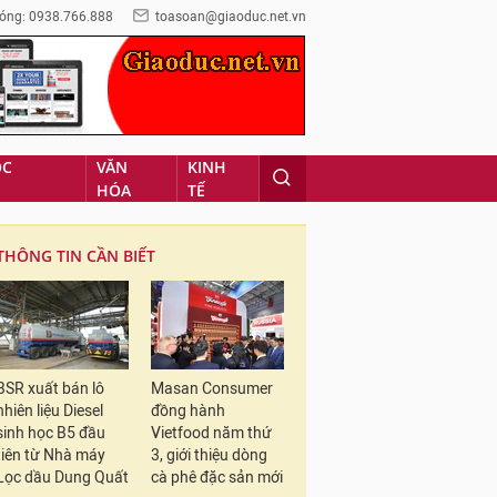
óng: 0938.766.888
toasoan@giaoduc.net.vn
ỌC
VĂN
KINH
HÓA
TẾ
THÔNG TIN CẦN BIẾT
BSR xuất bán lô
Masan Consumer
nhiên liệu Diesel
đồng hành
sinh học B5 đầu
Vietfood năm thứ
tiên từ Nhà máy
3, giới thiệu dòng
Lọc dầu Dung Quất
cà phê đặc sản mới