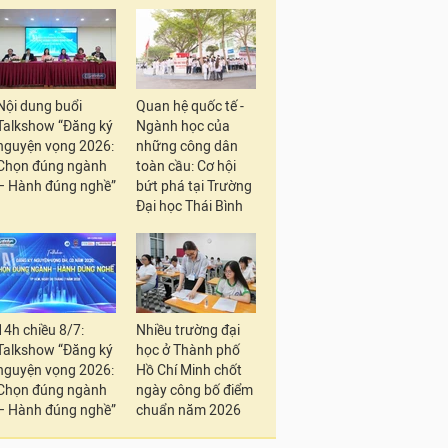
Nội dung buổi
Quan hệ quốc tế -
Talkshow “Đăng ký
Ngành học của
nguyện vọng 2026:
những công dân
Chọn đúng ngành
toàn cầu: Cơ hội
– Hành đúng nghề”
bứt phá tại Trường
Đại học Thái Bình
14h chiều 8/7:
Nhiều trường đại
Talkshow “Đăng ký
học ở Thành phố
nguyện vọng 2026:
Hồ Chí Minh chốt
Chọn đúng ngành
ngày công bố điểm
– Hành đúng nghề”
chuẩn năm 2026