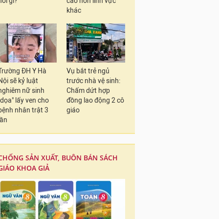
nói gì?
cao hơn lĩnh vực
khác
Trường ĐH Y Hà
Vụ bắt trẻ ngủ
Nội sẽ kỷ luật
trước nhà vệ sinh:
nghiêm nữ sinh
Chấm dứt hợp
"dọa" lấy ven cho
đồng lao động 2 cô
bệnh nhân trật 3
giáo
lần
CHỐNG SẢN XUẤT, BUÔN BÁN SÁCH
GIÁO KHOA GIẢ