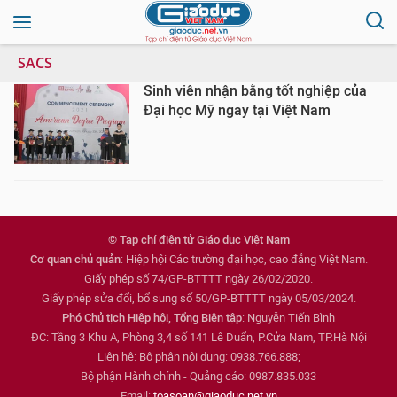
SACS
Sinh viên nhận bằng tốt nghiệp của
Đại học Mỹ ngay tại Việt Nam
© Tạp chí điện tử Giáo dục Việt Nam
Cơ quan chủ quản
: Hiệp hội Các trường đại học, cao đẳng Việt Nam.
Giấy phép số 74/GP-BTTTT ngày 26/02/2020.
Giấy phép sửa đổi, bổ sung số 50/GP-BTTTT ngày 05/03/2024.
Phó Chủ tịch Hiệp hội, Tổng Biên tập
: Nguyễn Tiến Bình
ĐC: Tầng 3 Khu A, Phòng 3,4 số 141 Lê Duẩn, P.Cửa Nam, TP.Hà Nội
Liên hệ: Bộ phận nội dung: 0938.766.888;
Bộ phận Hành chính - Quảng cáo: 0987.835.033
Email:
toasoan@giaoduc.net.vn