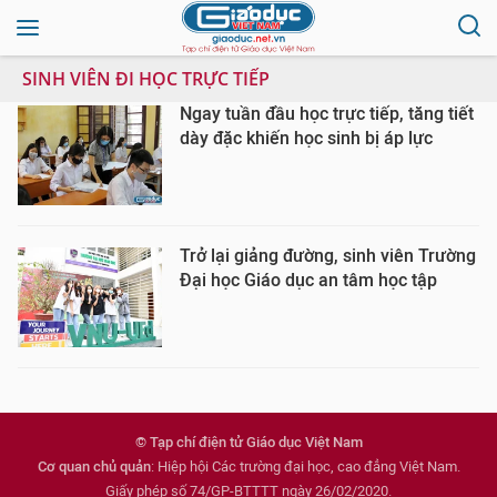
SINH VIÊN ĐI HỌC TRỰC TIẾP
Ngay tuần đầu học trực tiếp, tăng tiết
dày đặc khiến học sinh bị áp lực
Trở lại giảng đường, sinh viên Trường
Đại học Giáo dục an tâm học tập
© Tạp chí điện tử Giáo dục Việt Nam
Cơ quan chủ quản
: Hiệp hội Các trường đại học, cao đẳng Việt Nam.
Giấy phép số 74/GP-BTTTT ngày 26/02/2020.