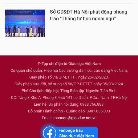
Sở GD&ĐT Hà Nội phát động phong
trào "Tháng tự học ngoại ngữ"
© Tạp chí điện tử Giáo dục Việt Nam
Cơ quan chủ quản
: Hiệp hội Các trường đại học, cao đẳng Việt Nam.
Giấy phép số 74/GP-BTTTT ngày 26/02/2020.
Giấy phép sửa đổi, bổ sung số 50/GP-BTTTT ngày 05/03/2024.
Phó Chủ tịch Hiệp hội, Tổng Biên tập
: Nguyễn Tiến Bình
ĐC: Tầng 3 Khu A, Phòng 3,4 số 141 Lê Duẩn, P.Cửa Nam, TP.Hà Nội
Liên hệ: Bộ phận nội dung: 0938.766.888;
Bộ phận Hành chính - Quảng cáo: 0987.835.033
Email:
toasoan@giaoduc.net.vn