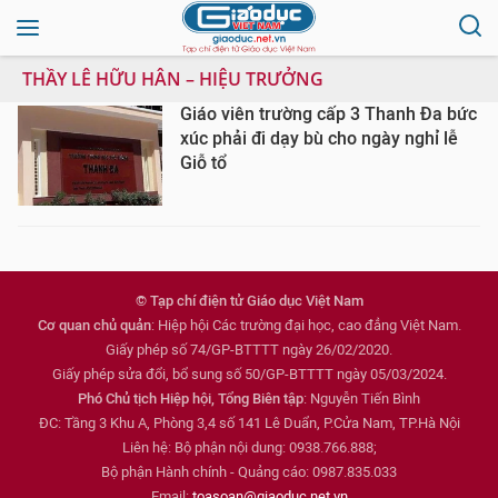
THẦY LÊ HỮU HÂN – HIỆU TRƯỞNG
Giáo viên trường cấp 3 Thanh Đa bức
xúc phải đi dạy bù cho ngày nghỉ lễ
Giỗ tổ
© Tạp chí điện tử Giáo dục Việt Nam
Cơ quan chủ quản
: Hiệp hội Các trường đại học, cao đẳng Việt Nam.
Giấy phép số 74/GP-BTTTT ngày 26/02/2020.
Giấy phép sửa đổi, bổ sung số 50/GP-BTTTT ngày 05/03/2024.
Phó Chủ tịch Hiệp hội, Tổng Biên tập
: Nguyễn Tiến Bình
ĐC: Tầng 3 Khu A, Phòng 3,4 số 141 Lê Duẩn, P.Cửa Nam, TP.Hà Nội
Liên hệ: Bộ phận nội dung: 0938.766.888;
Bộ phận Hành chính - Quảng cáo: 0987.835.033
Email:
toasoan@giaoduc.net.vn