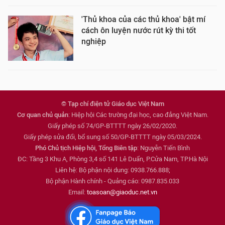
'Thủ khoa của các thủ khoa' bật mí
cách ôn luyện nước rút kỳ thi tốt
nghiệp
© Tạp chí điện tử Giáo dục Việt Nam
Cơ quan chủ quản
: Hiệp hội Các trường đại học, cao đẳng Việt Nam.
Giấy phép số 74/GP-BTTTT ngày 26/02/2020.
Giấy phép sửa đổi, bổ sung số 50/GP-BTTTT ngày 05/03/2024.
Phó Chủ tịch Hiệp hội, Tổng Biên tập
: Nguyễn Tiến Bình
ĐC: Tầng 3 Khu A, Phòng 3,4 số 141 Lê Duẩn, P.Cửa Nam, TP.Hà Nội
Liên hệ: Bộ phận nội dung: 0938.766.888;
Bộ phận Hành chính - Quảng cáo: 0987.835.033
Email:
toasoan@giaoduc.net.vn