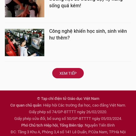
sống quá kém!
Công nghệ khiến học sinh, sinh viên
hư thêm?
XEM TIẾP
© Tạp chí điện tử Giáo dục Việt Nam
Cơ quan chủ quản
: Hiệp hội Các trường đại học, cao đẳng Việt Nam.
Giấy phép số 74/GP-BTTTT ngày 26/02/2020.
Giấy phép sửa đổi, bổ sung số 50/GP-BTTTT ngày 05/03/2024.
Phó Chủ tịch Hiệp hội, Tổng Biên tập
: Nguyễn Tiến Bình
ĐC: Tầng 3 Khu A, Phòng 3,4 số 141 Lê Duẩn, P.Cửa Nam, TP.Hà Nội