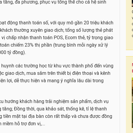
a tầng, đa phương, phục vụ tổng thể cho cả hệ sinh
ạt động thanh toán số, với quy mô gần 20 triệu khách
u khách thường xuyên giao dịch; tổng số lượng thẻ phát
 vị chấp nhận thanh toán POS, Ecom thẻ, tỷ trọng giao
 toán chiếm 23% thị phần (trung bình mỗi ngày xử lý
.000 tỷ đồng).
ụ huynh các trường học từ khu vực thành phố đến vùng
ệc giao dịch, mua sắm trên thiết bị điện thoại và kênh
tiện lợi, dễ thực hiện và mang ý nghĩa lâu dài trong
 xu hướng khách hàng trải nghiệm sản phẩm, dịch vụ
tăng; Đồng thời, qua khảo sát, thống kê, tỉ lệ thanh
g tiền mặt tại địa bàn còn rất thấp và chưa được đồng
 mềm hỗ trợ đơn vị,...