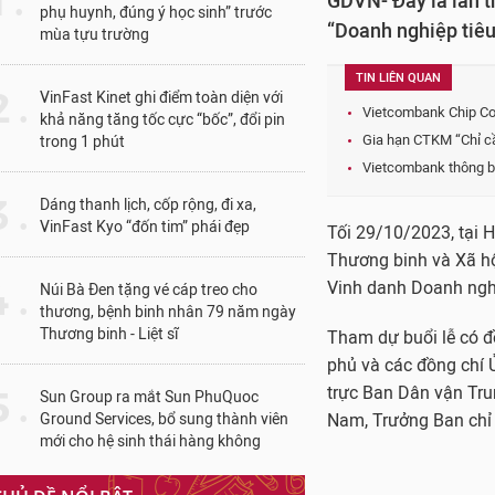
1 .
GDVN- Đây là lần t
phụ huynh, đúng ý học sinh” trước
“Doanh nghiệp tiêu
mùa tựu trường
TIN LIÊN QUAN
 .
VinFast Kinet ghi điểm toàn diện với
Vietcombank Chip Con
khả năng tăng tốc cực “bốc”, đổi pin
Gia hạn CTKM “Chỉ c
trong 1 phút
Vietcombank thông bá
 .
Dáng thanh lịch, cốp rộng, đi xa,
VinFast Kyo “đốn tim” phái đẹp
Tối 29/10/2023, tại 
Thương binh và Xã hộ
 .
Vinh danh Doanh nghi
Núi Bà Đen tặng vé cáp treo cho
thương, bệnh binh nhân 79 năm ngày
Thương binh - Liệt sĩ
Tham dự buổi lễ có đ
phủ và các đồng chí
trực Ban Dân vận Tru
 .
Sun Group ra mắt Sun PhuQuoc
Ground Services, bổ sung thành viên
Nam, Trưởng Ban chỉ 
mới cho hệ sinh thái hàng không