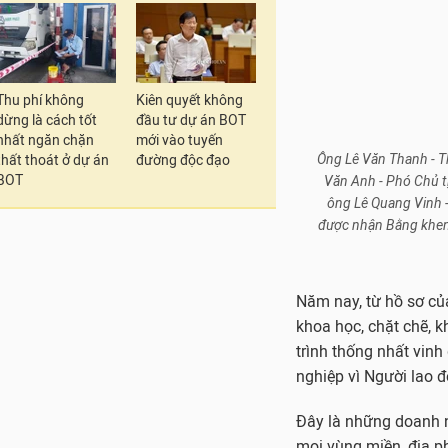
Năm nay, từ hồ sơ củ
khoa học, chặt chẽ, 
trình thống nhất vinh
nghiệp vì Người lao đ
Thu phí không
Kiên quyết không
dừng là cách tốt
đầu tư dự án BOT
Đây là những doanh ng
nhất ngăn chặn
mới vào tuyến
mọi vùng miền, địa p
thất thoát ở dự án
đường độc đạo
sáng tạo trong hoạt đ
BOT
bối cảnh kinh tế khó 
sống vật chất, tinh t
với quyền lợi của ngườ
Chương trình "Doanh 
Nam chủ trì, phối hợ
Động là đơn vị trực ti
Chương trình bình ch
môi trường làm việc, 
quan hệ lao động hài 