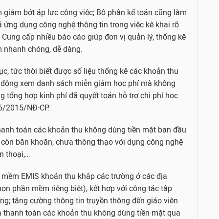
m giảm bớt áp lực công việc; Bộ phận kế toán cũng làm
 ứng dụng công nghệ thông tin trong việc kê khai rõ
 Cung cấp nhiều báo cáo giúp đơn vị quản lý, thống kê
m nhanh chóng, dễ dàng.
c, tức thời biết được số liệu thống kê các khoản thu
ủ động xem danh sách miễn giảm học phí mà không
g tổng hợp kinh phí đã quyết toán hỗ trợ chi phí học
86/2015/NĐ-CP.
 thanh toán các khoản thu không dùng tiền mặt ban đầu
h còn băn khoăn, chưa thông thạo với dụng công nghệ
n thoại,…
hần mềm EMIS khoản thu khắp các trường ở các địa
ọn phần mềm riêng biệt), kết hợp với công tác tập
ng; tăng cường thông tin truyền thông đến giáo viên
ỏa thanh toán các khoản thu không dùng tiền mặt qua