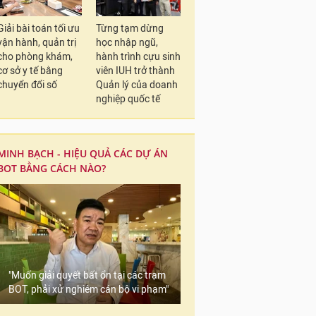
Giải bài toán tối ưu
Từng tạm dừng
vận hành, quản trị
học nhập ngũ,
cho phòng khám,
hành trình cựu sinh
cơ sở y tế bằng
viên IUH trở thành
chuyển đổi số
Quản lý của doanh
nghiệp quốc tế
MINH BẠCH - HIỆU QUẢ CÁC DỰ ÁN
BOT BẰNG CÁCH NÀO?
Ông Lê Văn Thanh - T
Văn Anh - Phó Chủ t
ông Lê Quang Vinh 
được nhận Bằng khen 
"Muốn giải quyết bất ổn tại các trạm
BOT, phải xử nghiêm cán bộ vi phạm"