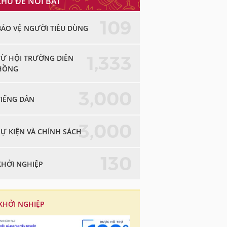
CHỦ ĐỀ NỔI BẬT
109
BẢO VỆ NGƯỜI TIÊU DÙNG
1,333
TỪ HỘI TRƯỜNG DIÊN
HỒNG
3,000
TIẾNG DÂN
3,000
SỰ KIỆN VÀ CHÍNH SÁCH
130
KHỞI NGHIỆP
KHỞI NGHIỆP