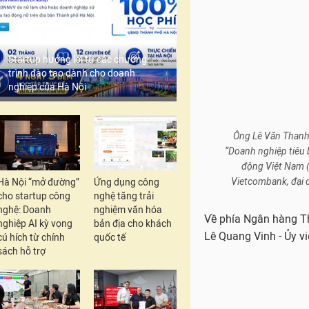
Startup hưởng lợi từ các chương
trình đào tạo dành cho doanh
Ông Lê Văn Thanh 
nghiệp của Hà Nội
“Doanh nghiệp tiêu 
động Việt Nam (
Vietcombank, đại 
Về phía Ngân hàng T
Lê Quang Vinh - Ủy 
Hà Nội “mở đường”
Ứng dụng công
cho startup công
nghệ tăng trải
nghệ: Doanh
nghiệm văn hóa
nghiệp AI kỳ vọng
bản địa cho khách
cú hích từ chính
quốc tế
sách hỗ trợ