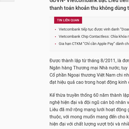
GDVN- Vietcombank Bạc Liêu tiên 
thanh toán khoản thu không dùng t
TIN LIÊN QUAN
Vietcombank tiếp tục được vinh danh “Doanh
Vietcombank Chip Contactless: Chìa khóa mở
Gia hạn CTKM “Chỉ cần Apple Pay” dành ch
Được thành lập từ tháng 8/2011, là đơn
Ngân hàng Thương mại Nhà nước; tuy 
Cổ phần Ngoại thương Việt Nam chi nhá
đạt hiệu quả cao trong hoạt động kinh
Kế thừa truyền thống 60 năm thành lập
nghệ hiện đại và đội ngũ cán bộ nhân 
Liêu đã mở rộng mạng lưới hoạt động g
thuộc, với mong muốn mang đến cho kh
hiện đại với chất lượng vượt trội và nhiề