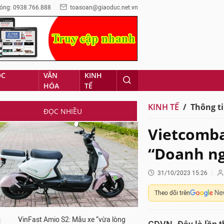
óng: 0938.766.888
toasoan@giaoduc.net.vn
ỌC
VĂN
KINH
HÓA
TẾ
KINH TẾ
Thông ti
ĐỌC NHIỀU
Vietcomba
“Doanh ng
31/10/2023 15:26
Theo dõi trên
VinFast Amio S2: Mẫu xe “vừa lòng