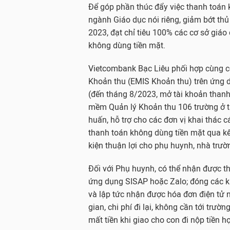
Để góp phần thúc đẩy việc thanh toán 
ngành Giáo dục nói riêng, giảm bớt thủ
2023, đạt chỉ tiêu 100% các cơ sở giáo
không dùng tiền mặt.
Vietcombank Bạc Liêu phối hợp cùng c
Khoản thu (EMIS Khoản thu) trên ứng d
(đến tháng 8/2023, mở tài khoản thanh
mềm Quản lý Khoản thu 106 trường ở tất
huấn, hỗ trợ cho các đơn vị khai thác 
thanh toán không dùng tiền mặt qua kê
kiện thuận lợi cho phụ huynh, nhà trườ
Đối với Phụ huynh, có thể nhận được t
ứng dụng SISAP hoặc Zalo; đóng các kh
và lập tức nhận được hóa đơn điện tử ng
gian, chi phí đi lại, không cần tới trư
mất tiền khi giao cho con đi nộp tiền h