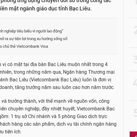
phong ứng dụng chuyển đổi số trong công tác
iền mặt ngành giáo dục tỉnh Bạc Liêu.
2
 nghiệp tiêu biểu vì người lao động”
 ra sự tiện lợi trong xu hướng sống số
o chủ thẻ Vietcombank Visa
3
 vị có mặt tại địa bàn Bạc Liêu muộn nhất trong 4
nhiên, trong những năm qua, Ngân hàng Thương mại
4
nh Bạc Liêu (Vietcombank Bạc Liêu) luôn là đơn vị
 doanh, tăng trưởng năm sau luôn cao hơn năm trước.
 và trưởng thành, với thế mạnh về nguồn vốn, công
viên chuyên nghiệp, đầy nhiệt huyết, Vietcombank Bạc
5
ồm: 1 trụ sở Chi nhánh và 5 phòng Giao dịch trực
ách hàng các sản phẩm, dịch vụ tài chính ngân hàng
u tiện ích.