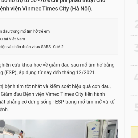
ố hỗ trợ từ 50 -70% chi phí phẫu thuật cho
ệnh viện Vinmec Times City (Hà Nội).
2
m đau trong mổ tim hở trẻ em
u tại Việt Nam
3
 hiện và chẩn đoán virus SARS- CoV-2
nghiên cứu khoa học về giảm đau sau mổ tim hở bằng
g (ESP), áp dụng từ nay đến tháng 12/2021.
4
rị bệnh tim tốt nhất và kiểm soát hiệu quả cơn đau,
Giảm đau Bệnh viện Vimec Times City tiến hành
mặt phẳng cơ dựng sống - ESP trong mổ tim mở và kế
5
ệnh.