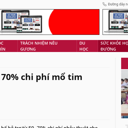
Đường dây n
ÓC
TRÁCH NHIỆM NÊU
DU
SỨC KHỎE H
HÌN
GƯƠNG
HỌC
ĐƯỜNG
 70% chi phí mổ tim