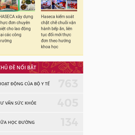
HASECA xây dựng
Haseca kiểm soát
thực đơn chuyên
chặt chẽ chuỗi vận
biệt cho lao động
hành bếp ăn, liên
tại các công
tục đổi mới thực
trường
đơn theo hướng
khoa học
CHỦ ĐỀ NỔI BẬT
763
HOẠT ĐỘNG CỦA BỘ Y TẾ
405
TƯ VẤN SỨC KHỎE
134
SỮA HỌC ĐƯỜNG