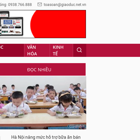
óng: 0938.766.888
toasoan@giaoduc.net.vn
ỌC
VĂN
KINH
HÓA
TẾ
ĐỌC NHIỀU
Hà Nội nâng mức hỗ trợ bữa ăn bán