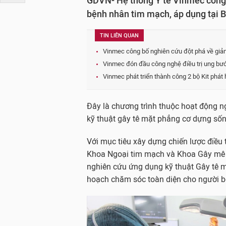
GDVN- Hệ thống Y tế Vinmec công b
bệnh nhân tim mạch, áp dụng tại B
TIN LIÊN QUAN
Vinmec công bố nghiên cứu đột phá về giả
Vinmec đón đầu công nghệ điều trị ung bướ
Vinmec phát triển thành công 2 bộ Kit phát
Đây là chương trình thuộc hoạt động 
kỹ thuật gây tê mặt phẳng cơ dựng sốn
Với mục tiêu xây dựng chiến lược điều t
Khoa Ngoại tim mạch và Khoa Gây mê 
nghiên cứu ứng dụng kỹ thuật Gây tê 
hoạch chăm sóc toàn diện cho người b