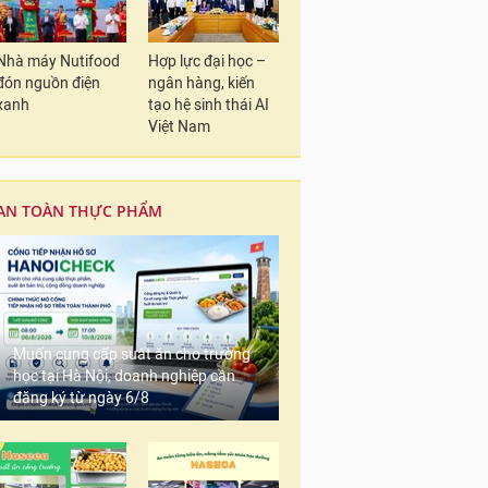
Nhà máy Nutifood
Hợp lực đại học –
đón nguồn điện
ngân hàng, kiến
xanh
tạo hệ sinh thái AI
Việt Nam
AN TOÀN THỰC PHẨM
Muốn cung cấp suất ăn cho trường
học tại Hà Nội, doanh nghiệp cần
đăng ký từ ngày 6/8