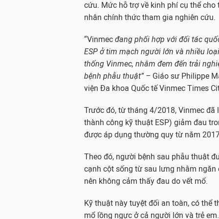
cứu. Mức hỗ trợ về kinh phí cụ thể cho
nhân chính thức tham gia nghiên cứu.
“Vinmec
đang phối hợp với đối tác quố
ESP ở tim mạch người lớn và nhiều loại
thống Vinmec, nhằm đem đến trải ngh
bệnh phẫu thuật” –
Giáo sư Philippe 
viện Đa khoa Quốc tế Vinmec Times Ci
Trước đó, từ tháng 4/2018, Vinmec đã l
thành công kỹ thuật ESP) giảm đau tro
được áp dụng thường quy từ năm 2017
Theo đó, người bệnh sau phẫu thuật đ
cạnh cột sống từ sau lưng nhằm ngăn ch
nên không cảm thấy đau do vết mổ.
Kỹ thuật này tuyệt đối an toàn, có thể
mổ lồng ngực ở cả người lớn và trẻ em.