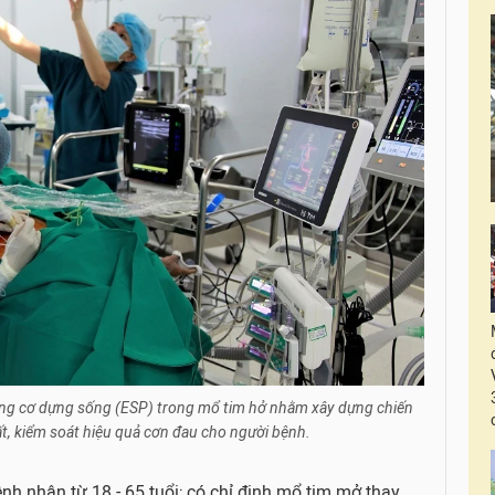
ẳng cơ dựng sống (ESP) trong mổ tim hở nhằm xây dựng chiến
hất, kiểm soát hiệu quả cơn đau cho người bệnh.
nh nhân từ 18 - 65 tuổi; có chỉ định mổ tim mở thay