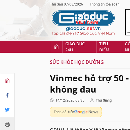
Thứ Sáu 07/08/2026
Thông tin tòa soạn
GIÁO DỤC
TIÊU
G
24H
ĐIỂM
N
SỨC KHỎE HỌC ĐƯỜNG
Vinmec hỗ trợ 50 -
không đau
14/12/2020 03:35
Thu Giang
Theo dõi trên