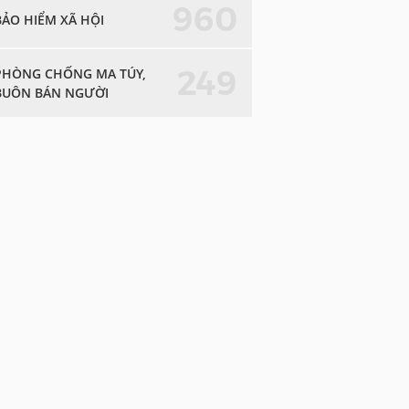
960
BẢO HIỂM XÃ HỘI
249
PHÒNG CHỐNG MA TÚY,
BUÔN BÁN NGƯỜI