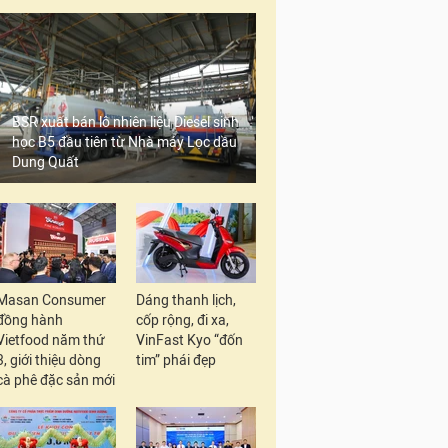
BSR xuất bán lô nhiên liệu Diesel sinh
học B5 đầu tiên từ Nhà máy Lọc dầu
Dung Quất
Masan Consumer
Dáng thanh lịch,
đồng hành
cốp rộng, đi xa,
Vietfood năm thứ
VinFast Kyo “đốn
3, giới thiệu dòng
tim” phái đẹp
cà phê đặc sản mới