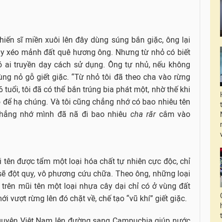
hiến sĩ miền xuôi lên đây dùng súng bắn giặc, ông lại
ày xéo mảnh đất quê hương ông. Nhưng từ nhỏ có biết
ó ai truyền dạy cách sử dụng. Ông tự nhủ, nếu không
ng nỏ gỗ giết giặc. “Từ nhỏ tôi đã theo cha vào rừng
tuổi, tôi đã có thể bắn trúng bia phát một, nhờ thế khi
ỏ để hạ chúng. Và tôi cũng chẳng nhớ có bao nhiêu tên
chẳng nhớ mình đã nã đi bao nhiêu
cha răr
cắm vào
 tên được tẩm một loại hóa chất tự nhiên cực độc, chỉ
 sẽ đột quỵ, vô phương cứu chữa. Theo ông, những loại
 trên mũi tên một loại nhựa cây dại chỉ có ở vùng đất
 vượt rừng lên đó chặt về, chế tạo “vũ khí” giết giặc.
 nguyện Việt Nam lên đường sang Campuchia giúp nước