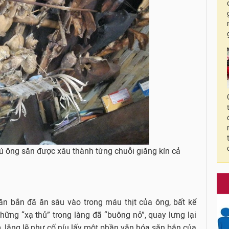
 ông săn được xâu thành từng chuỗi giăng kín cả
ăn bắn đã ăn sâu vào trong máu thịt của ông, bất kể
ững “xạ thủ” trong làng đã “buông nỏ”, quay lưng lại
, lặng lẽ như cố níu lấy một phần văn hóa săn bắn của