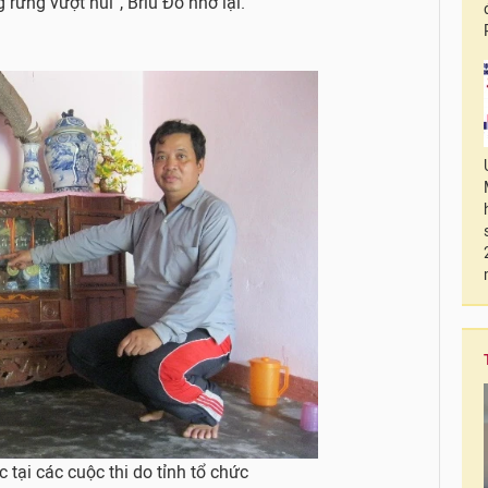
rừng vượt núi”, Bríu Đồ nhớ lại.
ại các cuộc thi do tỉnh tổ chức