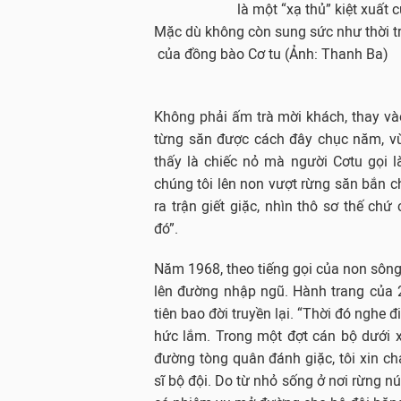
Mặc dù không còn sung sức như thời tra
của đồng bào Cơ tu (Ảnh: Thanh Ba)
Không phải ấm trà mời khách, thay và
từng săn được cách đây chục năm, vừ
thấy là chiếc nỏ mà người Cơtu gọi l
chúng tôi lên non vượt rừng săn bắn c
ra trận giết giặc, nhìn thô sơ thế chứ
đó”.
Năm 1968, theo tiếng gọi của non sông 
lên đường nhập ngũ. Hành trang của 2 
tiên bao đời truyền lại. “Thời đó nghe
hức lắm. Trong một đợt cán bộ dưới x
đường tòng quân đánh giặc, tôi xin ch
sĩ bộ đội. Do từ nhỏ sống ở nơi rừng nú