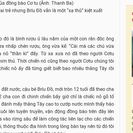
i trẻ nhưng Bríu Đồ vẫn là một “xạ thủ” kiệt xuất
o đó là bình rượu ủ lâu năm của một con rắn độc ông
a nhấp chén rượu, ông vừa kể: “Cái mà các chú vừa
à nỏ “thần kì” đấy. Từ xa xưa nó đã theo người Cơtu
him thú. Thời chiến nó cũng theo người Cơtu chúng tôi
 chiếc nỏ ấy đã từng giết biết bao nhiêu thằng Tây rồi
đất nước, cậu bé Bríu Đồ, mới tròn 12 tuổi đã theo cha
cha con đi chinh chiến bấy giờ chỉ là chiếc nỏ gỗ tổ
 đi đánh mấy thằng Tây cao to cướp nước mình thấy háo
uôi lên tuyên truyền, vận động đồng bào trên đây lên
a vào rừng sâu để làm công tác liên lạc cho các chiến
i, thông thuộc địa hình trong lòng bàn tay nên từ đó tôi