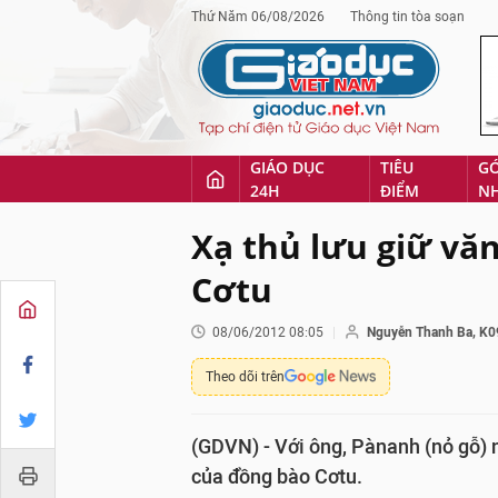
Thứ Năm 06/08/2026
Thông tin tòa soạn
GIÁO DỤC
TIÊU
G
24H
ĐIỂM
N
Xạ thủ lưu giữ vă
Cơtu
08/06/2012 08:05
Nguyễn Thanh Ba, K0
Theo dõi trên
(GDVN) - Với ông, Pànanh (nỏ gỗ) n
của đồng bào Cơtu.