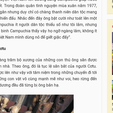
ốt. Trong đoàn quân tình nguyện mùa xuân năm 1977,
 ngắn nhưng duy chỉ có chàng thanh niên dân tộc mang
hiến đấu. Nhắc đến đây ông bật cười như toát lên một
mpuchia ít người dân tộc thiểu số như tôi lắm, nhưng
ến binh Campuchia thấy vậy họ ngỡ ngàng lắm, không ít
ệt Nam mình dùng nỏ để giết giặc đấy”.
Cơtu
hàng trăm bộ xương của những con thú ông săn được
n nhà. Theo ông, đó là tục lệ săn bắt của người Cơtu.
ợc lên như vậy với tâm niệm trong những chuyến đi tới
hững con vật vô cùng mạnh mẽ như voi, heo rừng đến
dương đều đã từng bị ông bắn hạ.