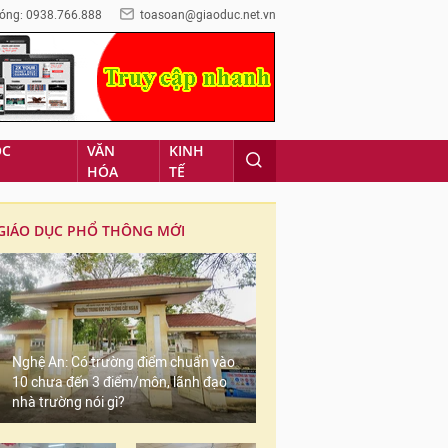
óng: 0938.766.888
toasoan@giaoduc.net.vn
ỌC
VĂN
KINH
HÓA
TẾ
GIÁO DỤC PHỔ THÔNG MỚI
Nghệ An: Có trường điểm chuẩn vào
10 chưa đến 3 điểm/môn, lãnh đạo
nhà trường nói gì?