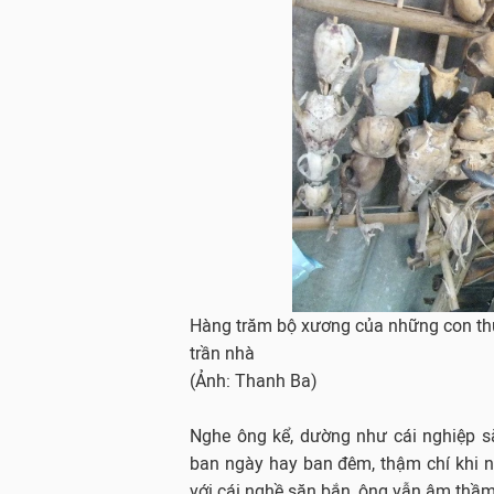
Hàng trăm bộ xương của những con thú
trần nhà
(Ảnh: Thanh Ba)
Nghe ông kể, dường như cái nghiệp s
ban ngày hay ban đêm, thậm chí khi nh
với cái nghề săn bắn, ông vẫn âm thầm