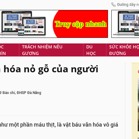
Đường dây n
ÓC
TRÁCH NHIỆM NÊU
DU
SỨC KHỎE H
HÌN
GƯƠNG
HỌC
ĐƯỜNG
n hóa nỏ gỗ của người
9 Báo chí, ĐHSP Đà Nẵng
hư một phần máu thịt, là vật báu văn hóa vô giá