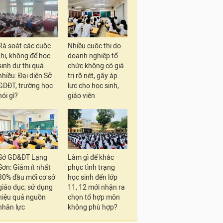
Rà soát các cuộc
Nhiều cuộc thi do
thi, không để học
doanh nghiệp tổ
sinh dự thi quá
chức không có giá
nhiều: Đại diện Sở
trị rõ nét, gây áp
GDĐT, trường học
lực cho học sinh,
nói gì?
giáo viên
Sở GD&ĐT Lạng
Làm gì để khắc
Sơn: Giảm ít nhất
phục tình trạng
30% đầu mối cơ sở
học sinh đến lớp
giáo dục, sử dụng
11, 12 mới nhận ra
hiệu quả nguồn
chọn tổ hợp môn
nhân lực
không phù hợp?