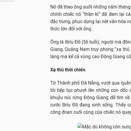
Nỏ đã theo ông suốt những năm tháng k
chính chiếc nỏ “thần kì” đã đem lại cá
đặc trưng, phục dựng lại nét văn hóa 
thức lớn đối với ông .
Ông là Bríu Đồ (56 tuổi), người mà đ
Giang, Quảng Nam truy phong “xạ thủ ki
làng mà kể cả vùng cao Đông Giang cũ
Xạ thủ thời chiến
Từ Thành phố Đà Nẵng, vượt qua quãng
tôi tiếp tục phượt lên những con dố
khuỷu núi rừng Đông Giang để tìm về 
cước Bríu Đồ đang sinh sống. Thấy c
công đoạn cuối cùng của chiếc nỏ quay