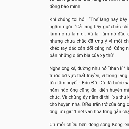
đồng bào mình.
Khi chúng tôi hỏi: “Thế làng này bây
ngậm ngùi: “Cả làng bây giờ chắc chỉ
làm nỏ ra làm gì. Vả lại làm nỏ đâu c
nhưng chưa chắc đã ưng ý vì một chi
khéo tay dác cân đối cáng nỏ. Cáng 
bắn những điểm bia của xạ thủ”.
Nghe ông kể, dường như nỏ “thần kì”
trước bờ vực thất truyền, vì trong làng
tên tâm huyết - Bríu Đồ. Dù đã bước sa
năm nào ông cũng đại diện huyện miề
chức. Và chừng ấy năm đi thi, “xạ thủ
cho huyện nhà. Điều trăn trở của ông c
ông lưu giữ 1 nét văn hóa từng gắn chặ
Cứ mỗi chiều bên dòng sông Kông êm