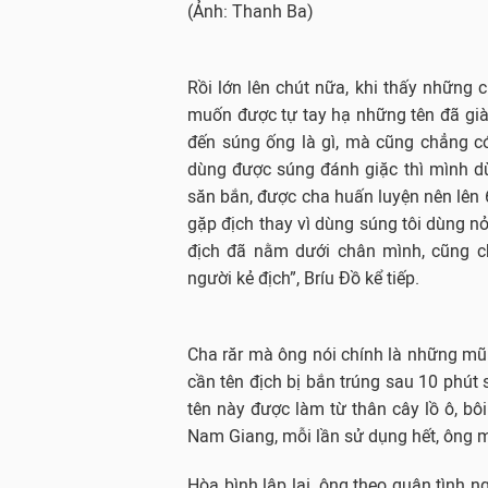
(Ảnh: Thanh Ba)
Rồi lớn lên chút nữa, khi thấy những c
muốn được tự tay hạ những tên đã gi
đến súng ống là gì, mà cũng chẳng c
dùng được súng đánh giặc thì mình dù
săn bắn, được cha huấn luyện nên lên 6 
gặp địch thay vì dùng súng tôi dùng n
địch đã nằm dưới chân mình, cũng 
người kẻ địch”, Bríu Đồ kể tiếp.
Cha răr mà ông nói chính là những mũi
cần tên địch bị bắn trúng sau 10 phút
tên này được làm từ thân cây lồ ô, bôi
Nam Giang, mỗi lần sử dụng hết, ông mới
Hòa bình lập lại, ông theo quân tình