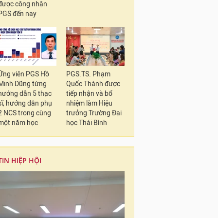
được công nhận
PGS đến nay
Ứng viên PGS Hồ
PGS.TS. Phạm
Minh Dũng từng
Quốc Thành được
hướng dẫn 5 thạc
tiếp nhận và bổ
sĩ, hướng dẫn phụ
nhiệm làm Hiệu
2 NCS trong cùng
trưởng Trường Đại
một năm học
học Thái Bình
TIN HIỆP HỘI