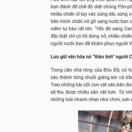
bạn đánh đổ chế độ diệt chủng Pôn-p
nhiều chiến sĩ tay vác súng dài, súng
trên mình chiếc nỏ gỗ sang nước bạn c
niềm tự hào rất lớn: “Hồi đó sang Ca
đặc biệt chỉ có tôi dùng nỏ, nhiều chi
người nước bạn đã khâm phục người Vi
Lưu giữ văn hóa nỏ “thần linh” người 
Trong căn nhà rông của Bríu Đồ, có 
xâu thành từng chuỗi giăng kín cả trầ
Treo những hài cốt con vật săn bắn đư
sẽ thu được nhiều sản vật hơn. Từ n
những loài nhanh nhẹn như chim, sơn 