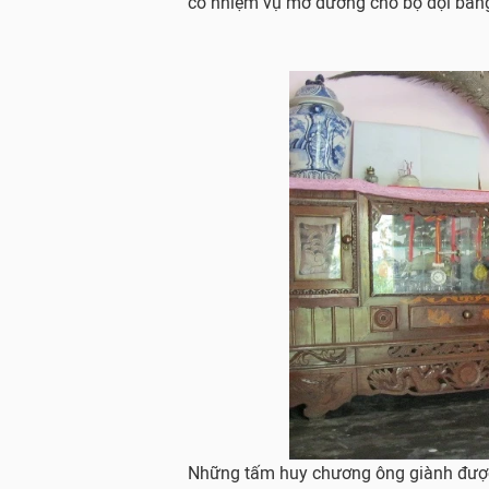
có nhiệm vụ mở đường cho bộ đội băng 
Những tấm huy chương ông giành được t