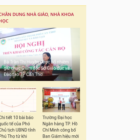
CHÂN DUNG NHÀ GIÁO, NHÀ KHOA
HỌC
Bà Trần Thị Huyền được bổ nhiệm
giữ chức Giám đốc Sở Giáo dục và
Đào tạo TP Cần Thơ
Chi tiết 10 bài báo
Trường Đại học
quốc tế của Phó
Ngân hàng TP. Hồ
Chủ tịch UBND tỉnh
Chí Minh công bố
Phú Thọ từ khi
Ban Giám hiệu mới