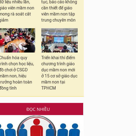
dữ liệu nhiều lần,
tục, báo cáo không
giáo viên mầm non
cần thiết để giáo
mong rà soát cắt
viên mầm non tập
giảm
trung chuyên môn
Chuẩn hóa quy
Triển khai thí điểm
trình chọn học liệu,
chương trình giáo
đồ chơi ở CSGD
dục mầm non mới
mầm non, hiệu
ở 15 cơ sở giáo dục
trưởng hoàn toàn
mầm non tại
đồng tình
TPHCM
ĐỌC NHIỀU