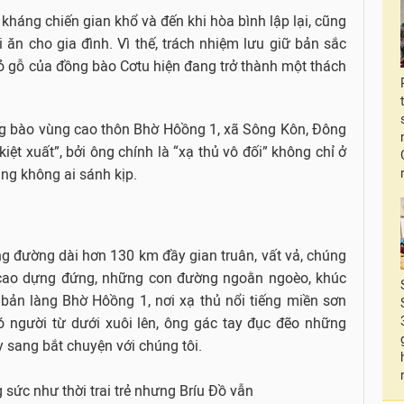
háng chiến gian khổ và đến khi hòa bình lập lại, cũng
i ăn cho gia đình. Vì thế, trách nhiệm lưu giữ bản sắc
nỏ gỗ của đồng bào Cơtu hiện đang trở thành một thách
ồng bào vùng cao thôn Bhờ Hôồng 1, xã Sông Kôn, Đông
ệt xuất”, bởi ông chính là “xạ thủ vô đối” không chỉ ở
ng không ai sánh kịp.
 đường dài hơn 130 km đầy gian truân, vất vả, chúng
c cao dựng đứng, những con đường ngoằn ngoèo, khúc
bản làng Bhờ Hôồng 1, nơi xạ thủ nổi tiếng miền sơn
ó người từ dưới xuôi lên, ông gác tay đục đẽo những
 sang bắt chuyện với chúng tôi.