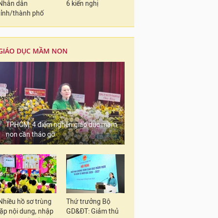
Nhân dân
6 kiến nghị
tỉnh/thành phố
GIÁO DỤC MẦM NON
TPHCM: 4 điểm nghẽn giáo dục mầm
non cần tháo gỡ
Nhiều hồ sơ trùng
Thứ trưởng Bộ
lặp nội dung, nhập
GD&ĐT: Giảm thủ