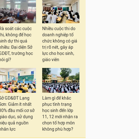
Rà soát các cuộc
Nhiều cuộc thi do
thi, không để học
doanh nghiệp tổ
sinh dự thi quá
chức không có giá
nhiều: Đại diện Sở
trị rõ nét, gây áp
GDĐT, trường học
lực cho học sinh,
nói gì?
giáo viên
Sở GD&ĐT Lạng
Làm gì để khắc
Sơn: Giảm ít nhất
phục tình trạng
30% đầu mối cơ sở
học sinh đến lớp
giáo dục, sử dụng
11, 12 mới nhận ra
hiệu quả nguồn
chọn tổ hợp môn
nhân lực
không phù hợp?