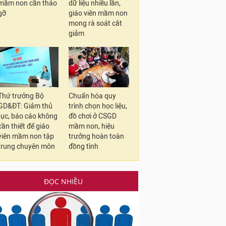
mầm non cần tháo
dữ liệu nhiều lần,
gỡ
giáo viên mầm non
mong rà soát cắt
giảm
Thứ trưởng Bộ
Chuẩn hóa quy
GD&ĐT: Giảm thủ
trình chọn học liệu,
tục, báo cáo không
đồ chơi ở CSGD
cần thiết để giáo
mầm non, hiệu
viên mầm non tập
trưởng hoàn toàn
trung chuyên môn
đồng tình
ĐỌC NHIỀU