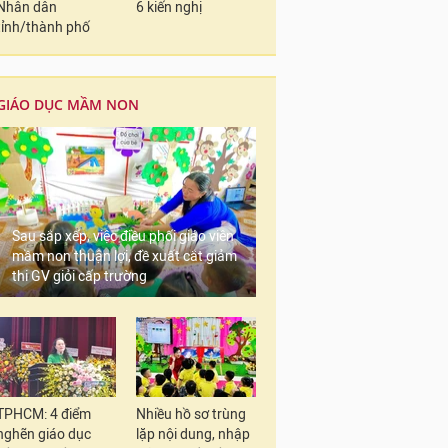
Nhân dân
6 kiến nghị
tỉnh/thành phố
GIÁO DỤC MẦM NON
Sau sắp xếp, việc điều phối giáo viên
mầm non thuận lợi, đề xuất cắt giảm
thi GV giỏi cấp trường
TPHCM: 4 điểm
Nhiều hồ sơ trùng
nghẽn giáo dục
lặp nội dung, nhập