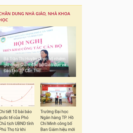
CHÂN DUNG NHÀ GIÁO, NHÀ KHOA
HỌC
Bà Trần Thị Huyền được bổ nhiệm
giữ chức Giám đốc Sở Giáo dục và
Đào tạo TP Cần Thơ
Chi tiết 10 bài báo
Trường Đại học
quốc tế của Phó
Ngân hàng TP. Hồ
Chủ tịch UBND tỉnh
Chí Minh công bố
Phú Thọ từ khi
Ban Giám hiệu mới