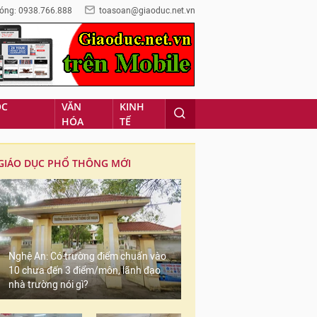
óng: 0938.766.888
toasoan@giaoduc.net.vn
ỌC
VĂN
KINH
HÓA
TẾ
GIÁO DỤC PHỔ THÔNG MỚI
Nghệ An: Có trường điểm chuẩn vào
10 chưa đến 3 điểm/môn, lãnh đạo
nhà trường nói gì?