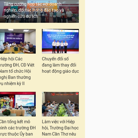
Tăng cường hợp tác với doanh
nghiệp, đối tác trong đào tạo và
nghiên cứu du lịch
Hiệp hội Các
Chuyển đổi số
trường ĐH, CĐ Việt
đang làm thay đổi
Nam tổ chức Hội
hoạt động giáo dục
nghị Ban thường
vụ nhiệm kỳ II
Cần tổng kết mô
Làm việc với Hiệp
hình các trường ĐH
hội, Trường Đại học
trực thuộc Ủy ban
Nam Cần Thơ nêu