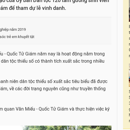
ạo của Ủy ban Dân tộc 120 tấm gương sinh viên
iám để tham dự lễ vinh danh.
 nghiệp năm 2019
óc trẻ em khuyết tật
ếu - Quốc Tử Giám
năm nay là hoạt động nằm trong
dân tộc thiểu số có thành tích xuất sắc trong nhiều
thanh niên dân tộc thiểu số xuất sắc tiêu biểu đã được
iám, về các đời trạng nguyên cũng như truyền thống
 quan Văn Miếu - Quốc Tử Giám và thực hiện việc ký