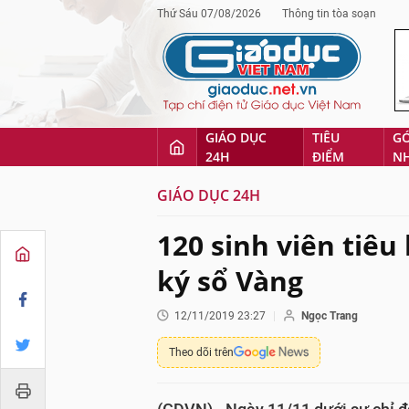
Thứ Sáu 07/08/2026
Thông tin tòa soạn
GIÁO DỤC
TIÊU
G
24H
ĐIỂM
N
GIÁO DỤC 24H
120 sinh viên tiêu
ký sổ Vàng
12/11/2019 23:27
Ngọc Trang
Theo dõi trên