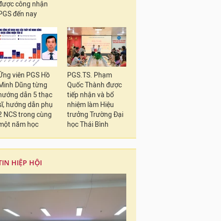
được công nhận
PGS đến nay
Ứng viên PGS Hồ
PGS.TS. Phạm
Minh Dũng từng
Quốc Thành được
hướng dẫn 5 thạc
tiếp nhận và bổ
sĩ, hướng dẫn phụ
nhiệm làm Hiệu
2 NCS trong cùng
trưởng Trường Đại
một năm học
học Thái Bình
TIN HIỆP HỘI