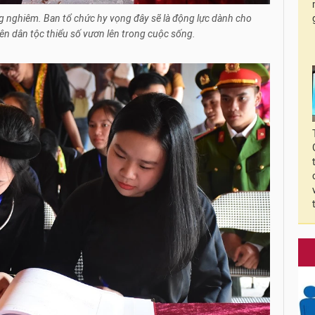
ng nghiêm. Ban tổ chức hy vọng đây sẽ là động lực dành cho
iên dân tộc thiểu số vươn lên trong cuộc sống.