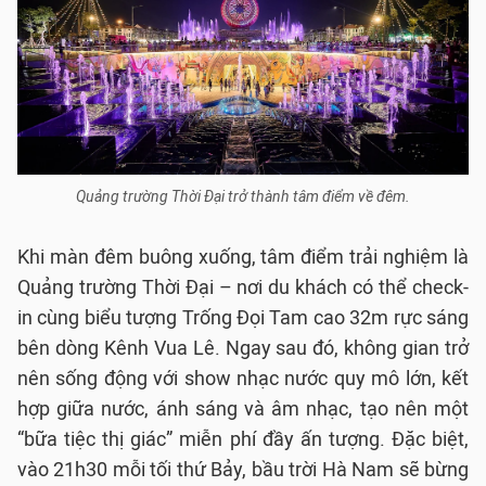
Quảng trường Thời Đại trở thành tâm điểm về đêm.
Khi màn đêm buông xuống, tâm điểm trải nghiệm là
Quảng trường Thời Đại – nơi du khách có thể check-
in cùng biểu tượng Trống Đọi Tam cao 32m rực sáng
bên dòng Kênh Vua Lê. Ngay sau đó, không gian trở
nên sống động với show nhạc nước quy mô lớn, kết
hợp giữa nước, ánh sáng và âm nhạc, tạo nên một
“bữa tiệc thị giác” miễn phí đầy ấn tượng. Đặc biệt,
vào 21h30 mỗi tối thứ Bảy, bầu trời Hà Nam sẽ bừng