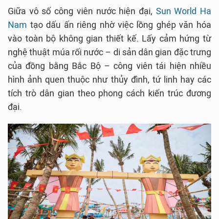
Giữa vô số công viên nước hiện đại,
Sun World Ha
Nam
tạo dấu ấn riêng nhờ việc lồng ghép văn hóa
vào toàn bộ không gian thiết kế. Lấy cảm hứng từ
nghệ thuật múa rối nước – di sản dân gian đặc trưng
của đồng bằng Bắc Bộ – công viên tái hiện nhiều
hình ảnh quen thuộc như thủy đình, tứ linh hay các
tích trò dân gian theo phong cách kiến trúc đương
đại.