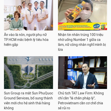
Ăn vào là nôn, người phụ nữ
Nhận tin nhắn trúng 100 triệu
TP.HCM mắc bệnh lý tiêu hóa
nhờ uống Number 1 giữa ca
hiếm gặp
làm, nữ công nhân nghĩ mình bị
lừa
Sun Group ra mắt Sun PhuQuoc
Chủ tịch TAT Law Firm: Không
Ground Services, bổ sung thành
chỉ cần "lá chắn pháp lý",
viên mới cho hệ sinh thái hàng
Petrovietnam cần cơ chế chia
không
sẻ rủi ro