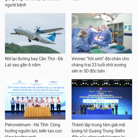
người bệnh
Nối lại đường bay Cần Thơ - Đà
Vinmec “hồi sinh” đôi chân cho
Lạt sau gần 6 năm
chàng trai 23 tuổi nhờ xương
sên in 3D độc bản
Petrovietnam - Hà Tĩnh: Cộng
Thành lập trung tâm giải mã
hưởng nguồn lực, kiến tạo cực
lượng tử Quang Trung: Điểm