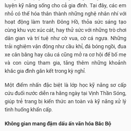
luyện kỹ năng sống cho cả gia đình. Tại đây, các em
nhỏ có thể hóa thân thành những nghệ nhân nhí với
hoạt động làm tranh Đông Hồ, thỏa sức sáng tạo
cùng khu vực xúc cát, hay thử sức với những trò chơi
dân gian và trí tuệ như cờ vua, cờ cá ngựa. Những
trải nghiệm vận động như cầu khỉ, đá bóng ngồi, đua
xe cân bằng hay câu cá cũng mở ra cơ hội để bố mẹ
và con cùng tham gia, tăng thêm những khoảnh
khắc gia đình gắn kết trong kỳ nghỉ.
Một điểm nhấn đặc biệt là lớp học kỹ năng sơ cấp
cứu đuối nước diễn ra hằng ngày tại Vịnh Thần Sóng,
giúp trẻ trang bị kiến thức an toàn và kỹ năng xử lý
tình huống khẩn cấp.
Không gian mang đậm dấu ấn văn hóa Bắc Bộ