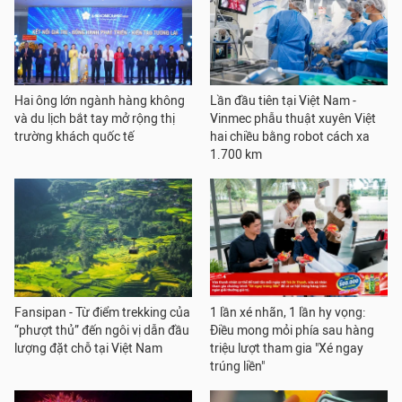
Hai ông lớn ngành hàng không
Lần đầu tiên tại Việt Nam -
và du lịch bắt tay mở rộng thị
Vinmec phẫu thuật xuyên Việt
trường khách quốc tế
hai chiều bằng robot cách xa
1.700 km
Fansipan - Từ điểm trekking của
1 lần xé nhãn, 1 lần hy vọng:
“phượt thủ” đến ngôi vị dẫn đầu
Điều mong mỏi phía sau hàng
lượng đặt chỗ tại Việt Nam
triệu lượt tham gia "Xé ngay
trúng liền"