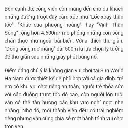
Bên cạnh đó, công viên còn mang đến cho du khách
những đường trượt đầy cảm xúc như “Lốc xoáy thần
tốc”, “Khúc cua phượng hoàng”, hay “Vịnh Thần
Sóng” rộng hơn 4.600m² mô phỏng những con sóng
chân thực như ngoài bãi biển. Với ai thích thư giãn,
“Dòng sông mơ màng” dài 500m là lựa chọn lý tưởng
để thư giãn sau những giây phút bùng nổ.
Điểm đáng chú ý là không gian vui chơi tại Sun World
Ha Nam được thiết kế để phù hợp với cả gia đình: trẻ
em có khu vui chơi riêng an toàn, người trẻ thỏa sức
với các đường trượt tốc độ cao, còn người lớn tuổi
vẫn có thể tận hưởng các khu vực nghỉ ngơi nhẹ
nhàng. Nhờ đó, mỗi thành viên đều có trải nghiệm
riêng nhưng vẫn cùng chia sẻ một hành trình vui chơi
trọn vẹn.