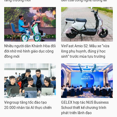
tăng trưởng mới
đến của công nghệ tương lai
Nhiều người dân Khánh Hòa đổi
VinFast Amio S2: Mẫu xe “vừa
đời nhờ mô hình giáo dục cộng
lòng phụ huynh, đúng ý học
đồng mới
sinh” trước mùa tựu trường
Vingroup tăng tốc đào tạo
GELEX hợp tác NUS Business
20.000 nhân tài AI thực chiến
School thiết kế chương trình
phát triển lãnh đạo