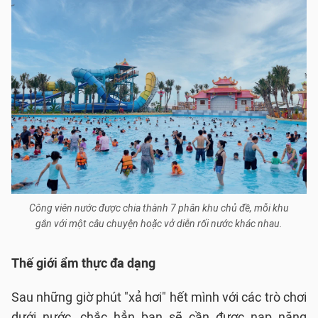
Công viên nước được chia thành 7 phân khu chủ đề, mỗi khu
gắn với một câu chuyện hoặc vở diễn rối nước khác nhau.
Thế giới ẩm thực đa dạng
Sau những giờ phút "xả hơi" hết mình với các trò chơi
dưới nước, chắc hẳn bạn sẽ cần được nạp năng