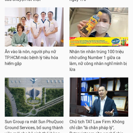
Ăn vào là nôn, người phụ nữ
Nhận tin nhắn trúng 100 triệu
TP.HCM mắc bệnh lý tiêu hóa
nhờ uống Number 1 giữa ca
hiếm gặp
làm, nữ công nhân nghĩ mình bị
lừa
Sun Group ra mắt Sun PhuQuoc
Chủ tịch TAT Law Firm: Không
Ground Services, bổ sung thành
chỉ cần "lá chắn pháp lý",