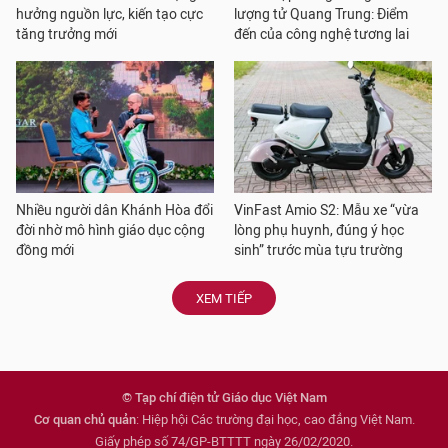
hưởng nguồn lực, kiến tạo cực
lượng tử Quang Trung: Điểm
tăng trưởng mới
đến của công nghệ tương lai
Nhiều người dân Khánh Hòa đổi
VinFast Amio S2: Mẫu xe “vừa
đời nhờ mô hình giáo dục cộng
lòng phụ huynh, đúng ý học
đồng mới
sinh” trước mùa tựu trường
XEM TIẾP
© Tạp chí điện tử Giáo dục Việt Nam
Cơ quan chủ quản
: Hiệp hội Các trường đại học, cao đẳng Việt Nam.
Giấy phép số 74/GP-BTTTT ngày 26/02/2020.