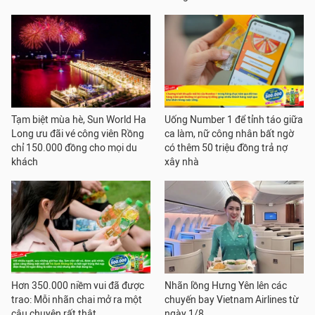
Tạm biệt mùa hè, Sun World Ha
Uống Number 1 để tỉnh táo giữa
Long ưu đãi vé công viên Rồng
ca làm, nữ công nhân bất ngờ
chỉ 150.000 đồng cho mọi du
có thêm 50 triệu đồng trả nợ
khách
xây nhà
Hơn 350.000 niềm vui đã được
Nhãn lồng Hưng Yên lên các
trao: Mỗi nhãn chai mở ra một
chuyến bay Vietnam Airlines từ
câu chuyện rất thật
ngày 1/8