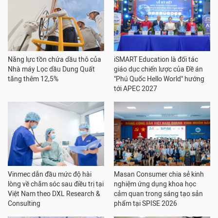
Năng lực tồn chứa dầu thô của
iSMART Education là đối tác
Nhà máy Lọc dầu Dung Quất
giáo dục chiến lược của Đề án
tăng thêm 12,5%
"Phú Quốc Hello World" hướng
tới APEC 2027
Vinmec dẫn đầu mức độ hài
Masan Consumer chia sẻ kinh
lòng về chăm sóc sau điều trị tại
nghiệm ứng dụng khoa học
Việt Nam theo DXL Research &
cảm quan trong sáng tạo sản
Consulting
phẩm tại SPISE 2026