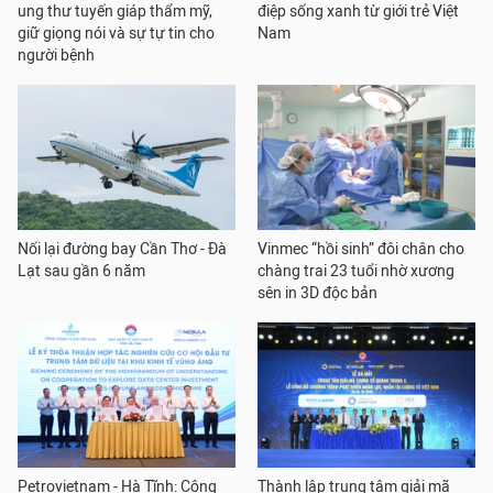
ung thư tuyến giáp thẩm mỹ,
điệp sống xanh từ giới trẻ Việt
giữ giọng nói và sự tự tin cho
Nam
người bệnh
Nối lại đường bay Cần Thơ - Đà
Vinmec “hồi sinh” đôi chân cho
Lạt sau gần 6 năm
chàng trai 23 tuổi nhờ xương
sên in 3D độc bản
Petrovietnam - Hà Tĩnh: Cộng
Thành lập trung tâm giải mã