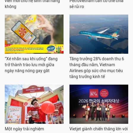
viên mới cho hệ sinh thái hàng
Petrovietnam cần cơ chế chia
không
sẻ rủi ro
“Xé nhãn sau khi uống” đang
Tăng trưởng 28% doanh thu 6
trở thành trào lưu mới giữa
tháng đầu năm, Vietnam
ngày nắng nóng gay gắt
Airlines góp sức cho mục tiêu
tăng trưởng kinh tế
Một ngày trải nghiệm
Vietjet giành chiến thắng lớn với