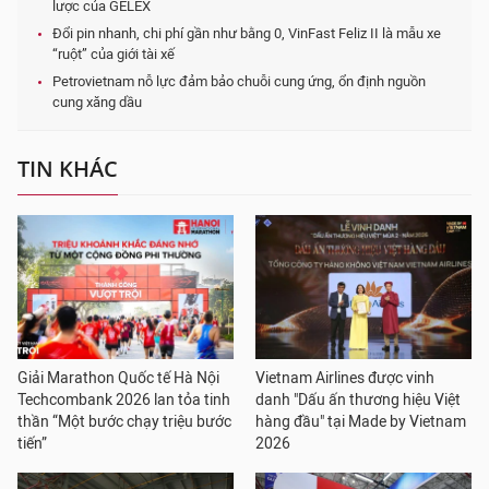
lược của GELEX
Đổi pin nhanh, chi phí gần như bằng 0, VinFast Feliz II là mẫu xe
“ruột” của giới tài xế
Petrovietnam nỗ lực đảm bảo chuỗi cung ứng, ổn định nguồn
cung xăng dầu
TIN KHÁC
Giải Marathon Quốc tế Hà Nội
Vietnam Airlines được vinh
Techcombank 2026 lan tỏa tinh
danh "Dấu ấn thương hiệu Việt
thần “Một bước chạy triệu bước
hàng đầu" tại Made by Vietnam
tiến”
2026