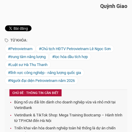
Quỳnh Giao
TỪ KHÓA:
#Petrovietnam
#Chủ tịch HĐTV Petrovietnam Lê Ngọc Sơn
#trung tâm năng lượng
#lọc hóa dầu tích hợp
#Luật sư Hà Thu Thanh
#lĩnh vực công nghiệp - năng lượng quốc gia
#Người đại diện Petrovietnam năm 2026
CHỦ ĐỀ : THÔNG TIN CẦN BIẾT
Bùng nổ ưu đãi lớn dành cho doanh nghiệp vừa và nhỏ mới tại
VietinBank
VietinBank & TikTok Shop: Mega Training Bootcamp – Hành trình
từ TP.HCM đến Hà Nội
Triển khai văn hóa doanh nghiệp toàn hệ thống là dự án chiến