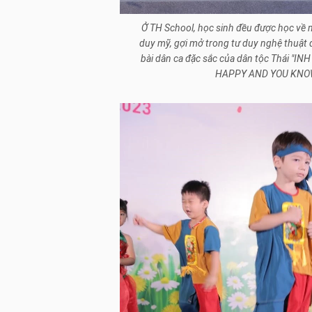
Ở TH School, học sinh đều được học về 
duy mỹ, gợi mở trong tư duy nghệ thuật 
bài dân ca đặc sắc của dân tộc Thái "INH 
HAPPY AND YOU KNOW IT