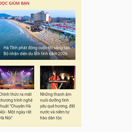
ĐỌC GIÙM BẠN
Hà Tĩnh phát động cuộc thi sáng tạo
Bộ nhận diện du lịch tỉnh năm 2026
Chính thức ra mắt
Những thanh âm
chương trình nghệ
nuôi dưỡng tình
thuật "Chuyện Hà
yêu quê hương, đất
Nội - Một ngày rất
nước và niềm tự
Hà Nội"
hào dân tộc