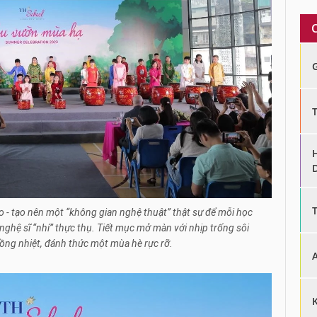
o - tạo nên một “không gian nghệ thuật” thật sự để mỗi học
nghệ sĩ “nhí” thực thụ. Tiết mục mở màn với nhịp trống sôi
nồng nhiệt, đánh thức một mùa hè rực rỡ.