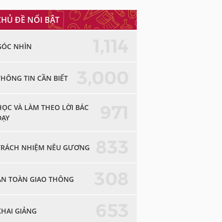
CHỦ ĐỀ NỔI BẬT
1,114
GÓC NHÌN
3,000
THÔNG TIN CẦN BIẾT
971
HỌC VÀ LÀM THEO LỜI BÁC
DẠY
833
TRÁCH NHIỆM NÊU GƯƠNG
308
AN TOÀN GIAO THÔNG
653
KHAI GIẢNG