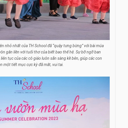
iên nhỏ nhất của TH School đã “quậy tưng bừng” với bài múa
n gắn liền với tuổi thơ của biết bao thế hệ. Sự bỡ ngỡ ban
 liên tục của các cô giáo luôn sẵn sàng kề bên, giúp các con
 một tiết mục cực kỳ đã mắt, vui tai.