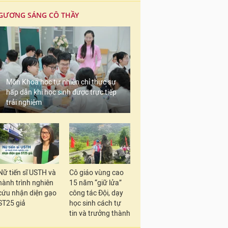
GƯƠNG SÁNG CÔ THẦY
Môn Khoa học tự nhiên chỉ thực sự
hấp dẫn khi học sinh được trực tiếp
trải nghiệm
Nữ tiến sĩ USTH và
Cô giáo vùng cao
hành trình nghiên
15 năm “giữ lửa”
cứu nhận diện gạo
công tác Đội, dạy
ST25 giả
học sinh cách tự
tin và trưởng thành