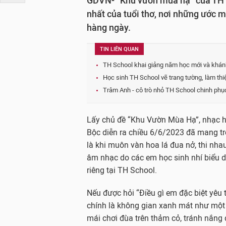
GDVN- “Khu vườn mùa hạ” của TH S
nhất của tuổi thơ, nơi những ước 
hàng ngày.
TIN LIÊN QUAN
TH School khai giảng năm học mới và khánh
Học sinh TH School vẽ trang tường, làm th
Trâm Anh - cô trò nhỏ TH School chinh phụ
Lấy chủ đề “Khu Vườn Mùa Hạ”, nhạc h
Bộc diễn ra chiều 6/6/2023 đã mang t
là khi muôn vàn hoa lá đua nở, thi nh
âm nhạc do các em học sinh nhí biểu
riêng tại TH School.
Nếu được hỏi “Điều gì em đặc biệt yêu th
chính là không gian xanh mát như một 
mái chơi đùa trên thảm cỏ, tránh nắng 