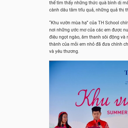
thể tìm thấy những thức quà bình dị m
cành dâu tằm trĩu quả, những quả thị 
“Khu vườn mùa hạ” của TH School chính
nơi những ước mơ của các em được nuô
điệu ngọt ngào, âm thanh sôi động và 
thành của mỗi em nhỏ đã đưa chính chú
và yêu thương.