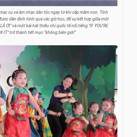
nhạc cụ và âm nhạc dân tộc ngay từ khi cấp mầm non. Tính
được dần định hình qua các giờ học, để sự kết hợp giữa một
LẢ ƠI" và một bài hát thiếu nhi quốc tế nổi tiếng "IF YOU’RE
" trở thành tiết mục “không biên giới”