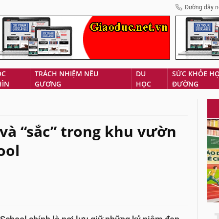
Đường dây n
ÓC
TRÁCH NHIỆM NÊU
DU
SỨC KHỎE H
HÌN
GƯƠNG
HỌC
ĐƯỜNG
và “sắc” trong khu vườn
ool