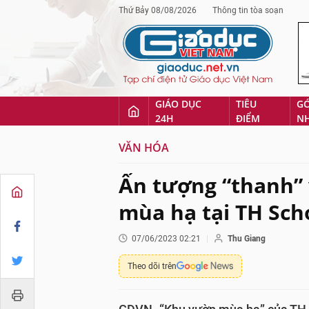
Thứ Bảy 08/08/2026
Thông tin tòa soạn
GIÁO DỤC
TIÊU
G
24H
ĐIỂM
N
VĂN HÓA
Ấn tượng “thanh” 
mùa hạ tại TH Sch
07/06/2023 02:21
Thu Giang
Theo dõi trên