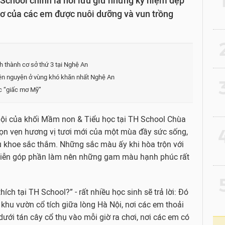
chool chính là nơi lưu giữ những kỷ niệm đẹp
mơ của các em được nuôi dưỡng và vun trồng
2
 thành cơ sở thứ 3 tại Nghệ An
iện nguyện ở vùng khó khăn nhất Nghệ An
3
c “giấc mơ Mỹ”
ội của khối Mầm non & Tiểu học tại TH School Chùa
4
rọn vẹn hương vị tươi mới của một mùa đầy sức sống,
au khoe sắc thắm. Những sắc màu ấy khi hòa trộn với
 diễn góp phần làm nên những gam màu hạnh phúc rất
5
ích tại TH School?” - rất nhiều học sinh sẽ trả lời: Đó
khu vườn cổ tích giữa lòng Hà Nội, nơi các em thoải
dưới tán cây cổ thụ vào mỗi giờ ra chơi, nơi các em có