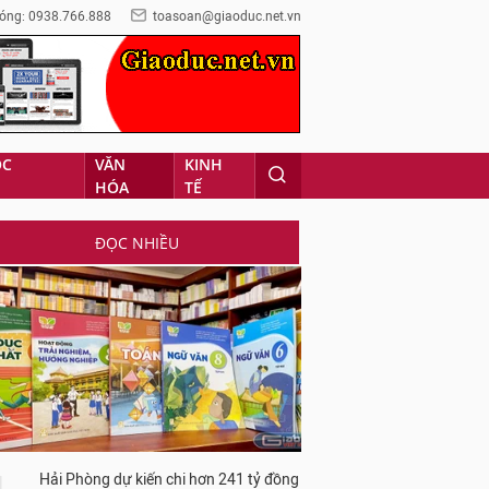
óng: 0938.766.888
toasoan@giaoduc.net.vn
ỌC
VĂN
KINH
HÓA
TẾ
ĐỌC NHIỀU
Hải Phòng dự kiến chi hơn 241 tỷ đồng