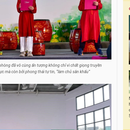
 phòng đã vô cùng ấn tượng không chỉ vì chất giọng truyền
c mà còn bởi phong thái tự tin, “làm chủ sân khấu”