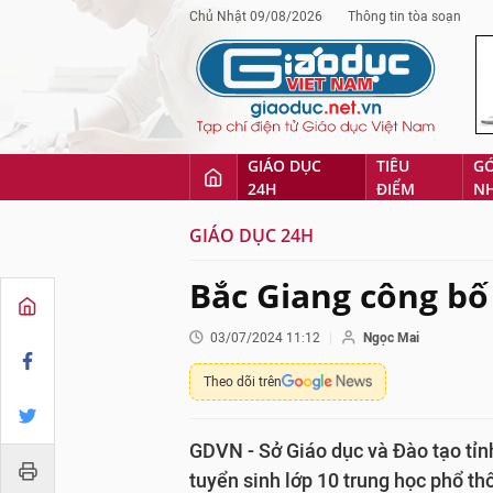
Chủ Nhật 09/08/2026
Thông tin tòa soạn
GIÁO DỤC
TIÊU
G
24H
ĐIỂM
N
GIÁO DỤC 24H
Bắc Giang công bố
03/07/2024 11:12
Ngọc Mai
Theo dõi trên
GDVN - Sở Giáo dục và Đào tạo tỉ
tuyển sinh lớp 10 trung học phổ 