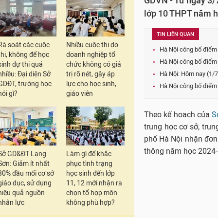
GDVN - Từ ngày 3/7
lớp 10 THPT năm 
TIN LIÊN QUAN
Rà soát các cuộc
Nhiều cuộc thi do
Hà Nội công bố điểm
thi, không để học
doanh nghiệp tổ
Hà Nội công bố điểm
sinh dự thi quá
chức không có giá
nhiều: Đại diện Sở
trị rõ nét, gây áp
Hà Nội: Hôm nay (1/7
GDĐT, trường học
lực cho học sinh,
Hà Nội công bố điểm 
nói gì?
giáo viên
Theo kế hoạch của
S
trung học cơ sở, tru
phố Hà Nội nhận đơn 
thông năm học 2024-
Sở GD&ĐT Lạng
Làm gì để khắc
Sơn: Giảm ít nhất
phục tình trạng
30% đầu mối cơ sở
học sinh đến lớp
giáo dục, sử dụng
11, 12 mới nhận ra
hiệu quả nguồn
chọn tổ hợp môn
nhân lực
không phù hợp?