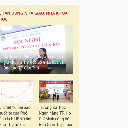
CHÂN DUNG NHÀ GIÁO, NHÀ KHOA
HỌC
Bà Trần Thị Huyền được bổ nhiệm
giữ chức Giám đốc Sở Giáo dục và
Đào tạo TP Cần Thơ
Chi tiết 10 bài báo
Trường Đại học
quốc tế của Phó
Ngân hàng TP. Hồ
Chủ tịch UBND tỉnh
Chí Minh công bố
Phú Thọ từ khi
Ban Giám hiệu mới