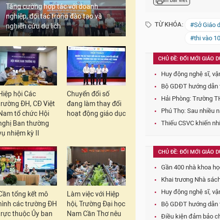
sinh phúc khảo bài th
Tăng cường hợp tác với doanh
nghiệp, đối tác trong đào tạo và
Từ ngày 25/7 đến ng
nghiên cứu du lịch
chuyên) tổ chức xác 
(nếu có). Thí sinh xá
Thí sinh tải mẫu đơn 
Hiệp hội Các
Chuyển đổi số
trường ĐH, CĐ Việt
đang làm thay đổi
Nam tổ chức Hội
hoạt động giáo dục
nghị Ban thường
vụ nhiệm kỳ II
In bài viết
TỪ KHÓA:
#Sở Giáo d
#thi vào 1
Cần tổng kết mô
Làm việc với Hiệp
CHỦ ĐỀ: ĐỔI MỚI GIÁO
hình các trường ĐH
hội, Trường Đại học
Huy động nghệ sĩ, vận
trực thuộc Ủy ban
Nam Cần Thơ nêu