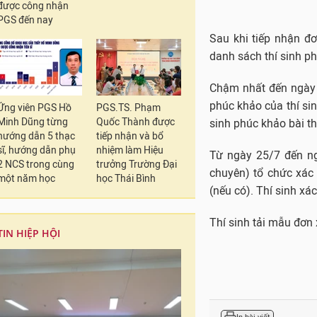
được công nhận
PGS đến nay
Ứng viên PGS Hồ
PGS.TS. Phạm
Minh Dũng từng
Quốc Thành được
hướng dẫn 5 thạc
tiếp nhận và bổ
sĩ, hướng dẫn phụ
nhiệm làm Hiệu
2 NCS trong cùng
trưởng Trường Đại
một năm học
học Thái Bình
TIN HIỆP HỘI
Sau khi tiếp nhận đ
danh sách thí sinh ph
Chậm nhất đến ngày 2
phúc khảo của thí si