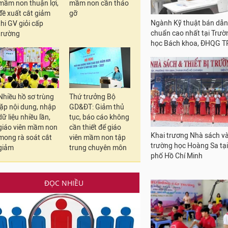
mầm non thuận lợi,
mầm non cần tháo
đề xuất cắt giảm
gỡ
thi GV giỏi cấp
trường
Điểm chuẩn 2026 của Tr
học Công nghệ TPHCM 
Trường ĐH Nha Trang
Nhiều hồ sơ trùng
Thứ trưởng Bộ
lặp nội dung, nhập
GD&ĐT: Giảm thủ
dữ liệu nhiều lần,
tục, báo cáo không
giáo viên mầm non
cần thiết để giáo
mong rà soát cắt
viên mầm non tập
giảm
trung chuyên môn
Ngành Kỹ thuật bán dẫn
chuẩn cao nhất tại Trườ
ĐỌC NHIỀU
học Bách khoa, ĐHQG 