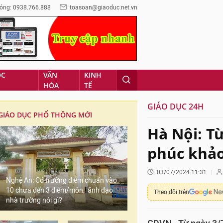
óng: 0938.766.888
toasoan@giaoduc.net.vn
ỌC
VĂN
KINH
HÓA
TẾ
GIÁO DỤC 24H
GIÁO DỤC PHỔ THÔNG MỚI
Hà Nội: T
phúc khảo
03/07/2024 11:31
Nghệ An: Có trường điểm chuẩn vào
10 chưa đến 3 điểm/môn, lãnh đạo
Theo dõi trên
nhà trường nói gì?