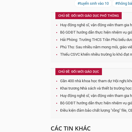
#tuyển sinh vào 10
#thông b
CHỦ ĐỀ: ĐỔI MỚI GIÁO DỤC PHỔ THÔNG
Huy động nghệ sĩ, vận động viên tham gia h
Bộ GDĐT hướng dẫn thực hiện nhiệm vụ gi
Hải Phòng: Trường THCS Trần Phú biểu dươn
Phú Thọ: Sau nhiều năm mong mỏi, giáo viê
Thiếu CSVC khiến nhiều trường lo khó đạt m
CHỦ ĐỀ: ĐỔI MỚI GIÁO DỤC
Gần 400 nhà khoa học tham dự Hội nghị kh
Khai trương Nhà sách và thiết bị trường họ
Huy động nghệ sĩ, vận động viên tham gia h
Bộ GDĐT hướng dẫn thực hiện nhiệm vụ gi
Điều kiện đảm bảo chất lượng "rỗng" file, CĐ
CÁC TIN KHÁC