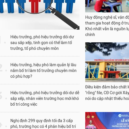
Khai trương Nhà sách và 
trường học Hoàng Sa tạ
1 .
Hiệu trưởng, phó hiệu trưởng dôi dư
phố Hồ Chí Minh
sau sắp xếp, tinh gọn có thể làm tổ
trưởng, tổ phó chuyên môn
 .
Hiệu trưởng, hiệu phó làm quản lý lâu
năm bố trí làm tổ trưởng chuyên môn
có phù hợp?
 .
Hiệu trưởng, phó hiệu trưởng dôi dư dễ
Huy động nghệ sĩ, vận đ
sắp xếp, nhân viên trường học mới khó
tham gia hoạt động ở tr
bố trí công việc
Khó nhất vẫn là nguồn lự
chính
 .
Nghị định 299 quy định tối đa 3 cấp
phó, trường học có 4 phân hiệu bố trí