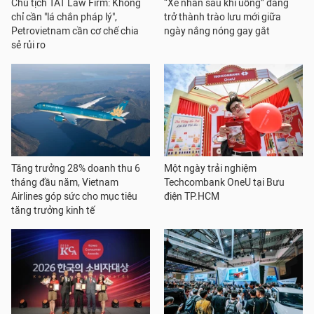
Chủ tịch TAT Law Firm: Không
“Xé nhãn sau khi uống” đang
chỉ cần "lá chắn pháp lý",
trở thành trào lưu mới giữa
Petrovietnam cần cơ chế chia
ngày nắng nóng gay gắt
sẻ rủi ro
Tăng trưởng 28% doanh thu 6
Một ngày trải nghiệm
tháng đầu năm, Vietnam
Techcombank OneU tại Bưu
Airlines góp sức cho mục tiêu
điện TP.HCM
tăng trưởng kinh tế