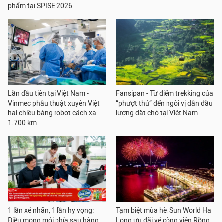
phẩm tại SPISE 2026
Lần đầu tiên tại Việt Nam -
Fansipan - Từ điểm trekking của
Vinmec phẫu thuật xuyên Việt
“phượt thủ” đến ngôi vị dẫn đầu
hai chiều bằng robot cách xa
lượng đặt chỗ tại Việt Nam
1.700 km
1 lần xé nhãn, 1 lần hy vọng:
Tạm biệt mùa hè, Sun World Ha
Điều mong mỏi phía sau hàng
Long ưu đãi vé công viên Rồng