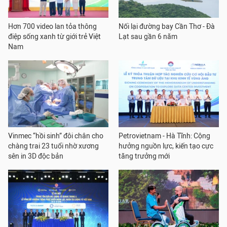
Hơn 700 video lan tỏa thông
Nối lại đường bay Cần Thơ - Đà
điệp sống xanh từ giới trẻ Việt
Lạt sau gần 6 năm
Nam
Vinmec “hồi sinh” đôi chân cho
Petrovietnam - Hà Tĩnh: Cộng
chàng trai 23 tuổi nhờ xương
hưởng nguồn lực, kiến tạo cực
sên in 3D độc bản
tăng trưởng mới