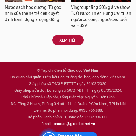
Nước sạch học đường: Từ góc
Vingroup tặng 50% giá vé show
nhìn của thế hệ trẻ đến quyết
“Đất Nước Thiên Hùng Ca” tri ân
định hành động vì cộng đồng
người có công, người cao tuổi
và HSSV
XEM TIẾP
© Tạp chí điện tử Giáo dục Việt Nam
Cơ quan chủ quản
: Hiệp hội Các trường đại học, cao đẳng Việt Nam.
Giấy phép số 74/GP-BTTTT ngày 26/02/2020.
Giấy phép sửa đổi, bổ sung số 50/GP-BTTTT ngày 05/03/2024.
Phó Chủ tịch Hiệp hội, Tổng Biên tập
: Nguyễn Tiến Bình
ĐC: Tầng 3 Khu A, Phòng 3,4 số 141 Lê Duẩn, P.Cửa Nam, TP.Hà Nội
Liên hệ: Bộ phận nội dung: 0938.766.888;
Bộ phận Hành chính - Quảng cáo: 0987.835.033
Email:
toasoan@giaoduc.net.vn