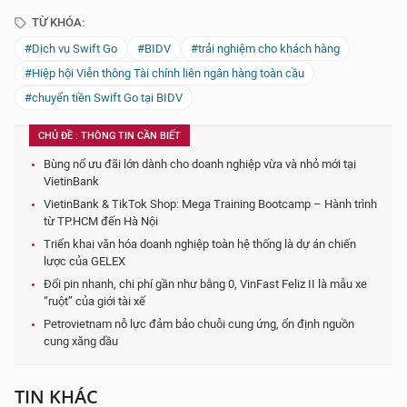
TỪ KHÓA:
#Dịch vụ Swift Go
#BIDV
#trải nghiệm cho khách hàng
#Hiệp hội Viễn thông Tài chính liên ngân hàng toàn cầu
#chuyển tiền Swift Go tại BIDV
CHỦ ĐỀ : THÔNG TIN CẦN BIẾT
Bùng nổ ưu đãi lớn dành cho doanh nghiệp vừa và nhỏ mới tại
VietinBank
VietinBank & TikTok Shop: Mega Training Bootcamp – Hành trình
từ TP.HCM đến Hà Nội
Triển khai văn hóa doanh nghiệp toàn hệ thống là dự án chiến
lược của GELEX
Đổi pin nhanh, chi phí gần như bằng 0, VinFast Feliz II là mẫu xe
“ruột” của giới tài xế
Petrovietnam nỗ lực đảm bảo chuỗi cung ứng, ổn định nguồn
cung xăng dầu
TIN KHÁC