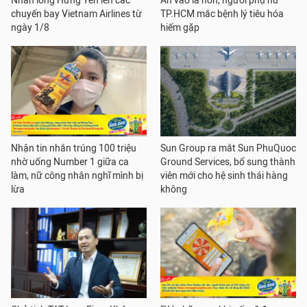
Nhãn lồng Hưng Yên lên các
Ăn vào là nôn, người phụ nữ
chuyến bay Vietnam Airlines từ
TP.HCM mắc bệnh lý tiêu hóa
ngày 1/8
hiếm gặp
Nhận tin nhắn trúng 100 triệu
Sun Group ra mắt Sun PhuQuoc
nhờ uống Number 1 giữa ca
Ground Services, bổ sung thành
làm, nữ công nhân nghĩ mình bị
viên mới cho hệ sinh thái hàng
lừa
không