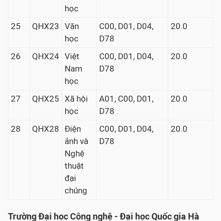
học
25
QHX23
Văn
C00, D01, D04,
20.0
học
D78
26
QHX24
Việt
C00, D01, D04,
20.0
Nam
D78
học
27
QHX25
Xã hội
A01, C00, D01,
20.0
học
D78
28
QHX28
Điện
C00, D01, D04,
20.0
ảnh và
D78
Nghệ
thuật
đại
chúng
Trường Đại học Công nghệ - Đại học Quốc gia Hà