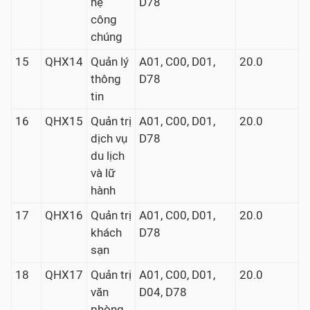
hệ
D78
công
chúng
15
QHX14
Quản lý
A01, C00, D01,
20.0
thông
D78
tin
16
QHX15
Quản trị
A01, C00, D01,
20.0
dịch vụ
D78
du lịch
và lữ
hành
17
QHX16
Quản trị
A01, C00, D01,
20.0
khách
D78
sạn
18
QHX17
Quản trị
A01, C00, D01,
20.0
văn
D04, D78
phòng