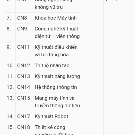
không vũ trụ
7.
CN8
Khoa học Máy tính
8.
CN9
Công nghệ kỹ thuật
điện tử – viễn thông
9.
CN11
Kỹ thuật điều khiển
và tự động hóa
10.
CN12
Trí tuệ nhân tạo
11.
CN13
Kỹ thuật năng lượng
12.
CN14
Hệ thống thông tin
13.
CN15
Mạng máy tính và
truyền thông dữ liệu
14.
CN17
Kỹ thuật Robot
15.
CN18
Thiết kế công
nghiệp và đồ họa