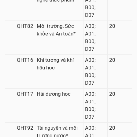
B00;
D07
QHT82
Môi trường, Sức
A00;
20
khỏe và An toàn*
A01;
B00;
D07
QHT16
Khí tượng và khí
A00;
20
hậu học
A01;
B00;
D07
QHT17
Hải dương học
A00;
20
A01;
B00;
D07
QHT92
Tài nguyên và môi
A00;
20
trường nước*
A01;