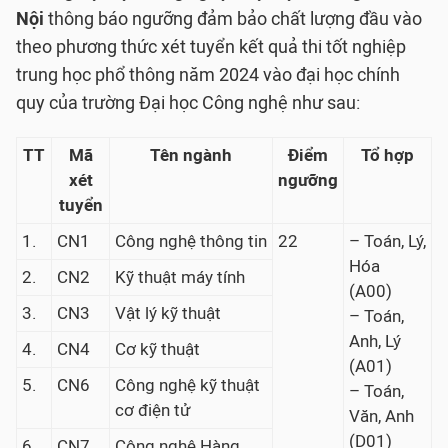
Nội
thông báo ngưỡng đảm bảo chất lượng đầu vào
theo phương thức xét tuyển kết quả thi tốt nghiệp
trung học phổ thông năm 2024 vào đại học chính
quy của trường Đại học Công nghệ như sau:
TT
Mã
Tên ngành
Điểm
Tổ hợp
xét
ngưỡng
tuyển
1.
CN1
Công nghệ thông tin
22
– Toán, Lý,
Hóa
2.
CN2
Kỹ thuật máy tính
(A00)
3.
CN3
Vật lý kỹ thuật
– Toán,
Anh, Lý
4.
CN4
Cơ kỹ thuật
(A01)
5.
CN6
Công nghệ kỹ thuật
– Toán,
cơ điện tử
Văn, Anh
(D01)
6.
CN7
Công nghệ Hàng