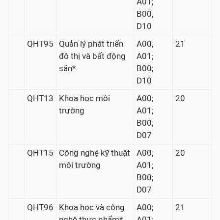
A01;
B00;
D10
QHT95
Quản lý phát triển
A00;
21
đô thị và bất động
A01;
sản*
B00;
D10
QHT13
Khoa học môi
A00;
20
trường
A01;
B00;
D07
QHT15
Công nghệ kỹ thuật
A00;
20
môi trường
A01;
B00;
D07
QHT96
Khoa học và công
A00;
21
nghệ thực phẩm*
A01;