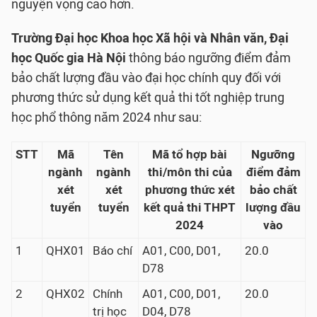
nguyện vọng cao hơn.
Trường Đại học Khoa học Xã hội và Nhân văn, Đại
học Quốc gia Hà Nội
thông báo ngưỡng điểm đảm
bảo chất lượng đầu vào đại học chính quy đối với
phương thức sử dụng kết quả thi tốt nghiệp trung
học phổ thông năm 2024 như sau:
STT
Mã
Tên
Mã tổ hợp bài
Ngưỡng
ngành
ngành
thi/môn thi của
điểm đảm
xét
xét
phương thức xét
bảo chất
tuyển
tuyển
kết quả thi THPT
lượng đầu
2024
vào
1
QHX01
Báo chí
A01, C00, D01,
20.0
D78
2
QHX02
Chính
A01, C00, D01,
20.0
trị học
D04, D78