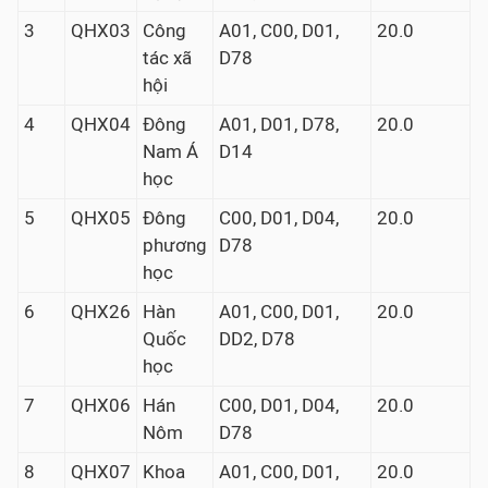
3
QHX03
Công
A01, C00, D01,
20.0
tác xã
D78
hội
4
QHX04
Đông
A01, D01, D78,
20.0
Nam Á
D14
học
5
QHX05
Đông
C00, D01, D04,
20.0
phương
D78
học
6
QHX26
Hàn
A01, C00, D01,
20.0
Quốc
DD2, D78
học
7
QHX06
Hán
C00, D01, D04,
20.0
Nôm
D78
8
QHX07
Khoa
A01, C00, D01,
20.0