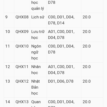
học
D78
quản lý
9
QHX08
Lịch sử
C00, D01, D04,
20.0
D78, D14
10
QHX09
Lưu trữ
A01, C00, D01,
20.0
học
D04, D78
11
QHX10
Ngôn
C00, D01, D04,
20.0
ngữ
D78
học
12
QHX11
Nhân
A01, C00, D01,
20.0
học
D04, D78
13
QHX12
Nhật
D01, D06, D78
20.0
Bản
học
14
QHX13
Quan
C00, D01, D04,
20.0