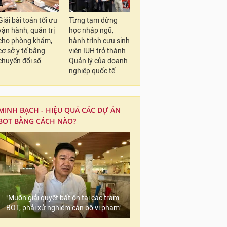
Giải bài toán tối ưu
Từng tạm dừng
vận hành, quản trị
học nhập ngũ,
cho phòng khám,
hành trình cựu sinh
cơ sở y tế bằng
viên IUH trở thành
chuyển đổi số
Quản lý của doanh
nghiệp quốc tế
MINH BẠCH - HIỆU QUẢ CÁC DỰ ÁN
BOT BẰNG CÁCH NÀO?
"Muốn giải quyết bất ổn tại các trạm
BOT, phải xử nghiêm cán bộ vi phạm"