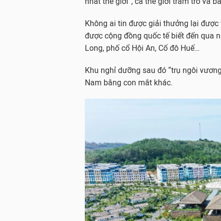
nhất thế giới”, cả thế giới trầm trồ và 
Không ai tin được giải thưởng lại được
được cộng đồng quốc tế biết đến qua n
Long, phố cổ Hội An, Cố đô Huế…
Khu nghỉ dưỡng sau đó “trụ ngôi vương” 
Nam bằng con mắt khác.