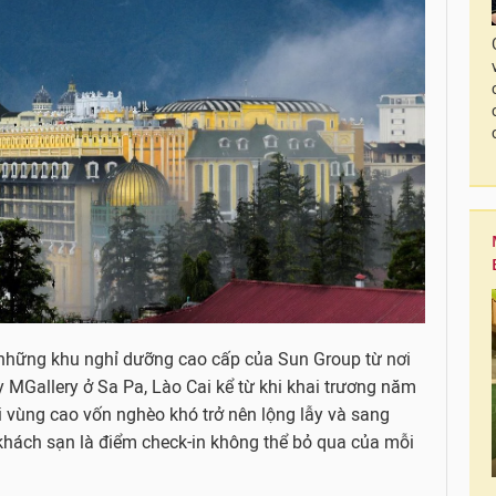
những khu nghỉ dưỡng cao cấp của Sun Group từ nơi
y MGallery ở Sa Pa, Lào Cai kể từ khi khai trương năm
 vùng cao vốn nghèo khó trở nên lộng lẫy và sang
, khách sạn là điểm check-in không thể bỏ qua của mỗi