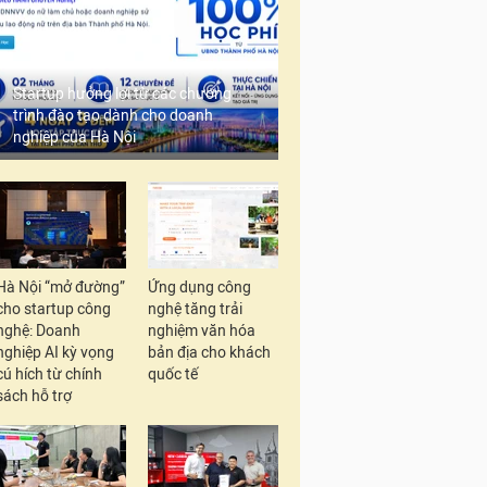
Startup hưởng lợi từ các chương
trình đào tạo dành cho doanh
nghiệp của Hà Nội
Hà Nội “mở đường”
Ứng dụng công
cho startup công
nghệ tăng trải
nghệ: Doanh
nghiệm văn hóa
nghiệp AI kỳ vọng
bản địa cho khách
cú hích từ chính
quốc tế
sách hỗ trợ