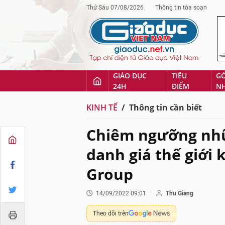
Thứ Sáu 07/08/2026
Thông tin tòa soạn
GIÁO DỤC
TIÊU
G
24H
ĐIỂM
N
KINH TẾ
Thông tin cần biết
Chiêm ngưỡng nh
danh giá thế giới
Group
14/09/2022 09:01
Thu Giang
Theo dõi trên