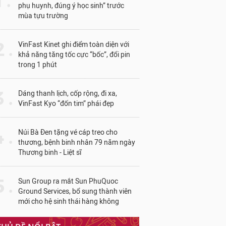
1 .
phụ huynh, đúng ý học sinh” trước
mùa tựu trường
 .
VinFast Kinet ghi điểm toàn diện với
khả năng tăng tốc cực “bốc”, đổi pin
trong 1 phút
 .
Dáng thanh lịch, cốp rộng, đi xa,
VinFast Kyo “đốn tim” phái đẹp
 .
Núi Bà Đen tặng vé cáp treo cho
thương, bệnh binh nhân 79 năm ngày
Thương binh - Liệt sĩ
 .
Sun Group ra mắt Sun PhuQuoc
Ground Services, bổ sung thành viên
mới cho hệ sinh thái hàng không