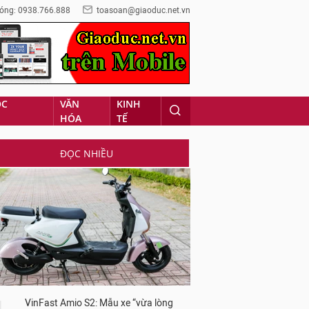
óng: 0938.766.888
toasoan@giaoduc.net.vn
ỌC
VĂN
KINH
HÓA
TẾ
ĐỌC NHIỀU
VinFast Amio S2: Mẫu xe “vừa lòng