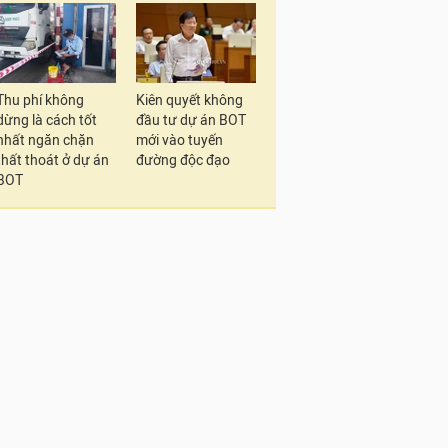
Thu phí không
Kiên quyết không
dừng là cách tốt
đầu tư dự án BOT
nhất ngăn chặn
mới vào tuyến
thất thoát ở dự án
đường độc đạo
BOT