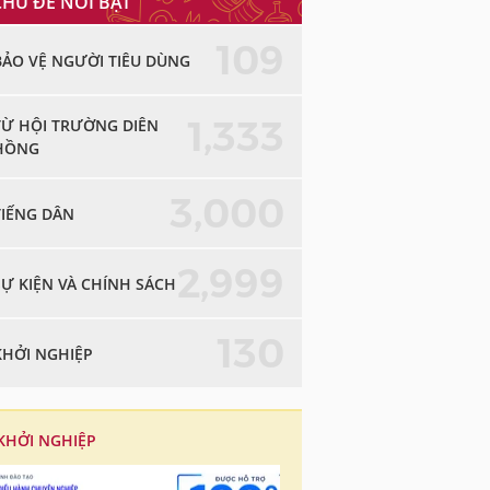
CHỦ ĐỀ NỔI BẬT
109
BẢO VỆ NGƯỜI TIÊU DÙNG
1,333
TỪ HỘI TRƯỜNG DIÊN
HỒNG
3,000
TIẾNG DÂN
2,999
SỰ KIỆN VÀ CHÍNH SÁCH
130
KHỞI NGHIỆP
KHỞI NGHIỆP