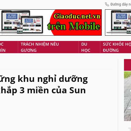
Đường dây n
ÓC
TRÁCH NHIỆM NÊU
DU
SỨC KHỎE H
HÌN
GƯƠNG
HỌC
ĐƯỜNG
ững khu nghỉ dưỡng
 khắp 3 miền của Sun