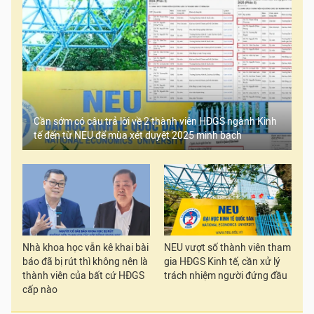
Cần sớm có câu trả lời về 2 thành viên HĐGS ngành Kinh
tế đến từ NEU để mùa xét duyệt 2025 minh bạch
Nhà khoa học vẫn kê khai bài
NEU vượt số thành viên tham
báo đã bị rút thì không nên là
gia HĐGS Kinh tế, cần xử lý
thành viên của bất cứ HĐGS
trách nhiệm người đứng đầu
cấp nào