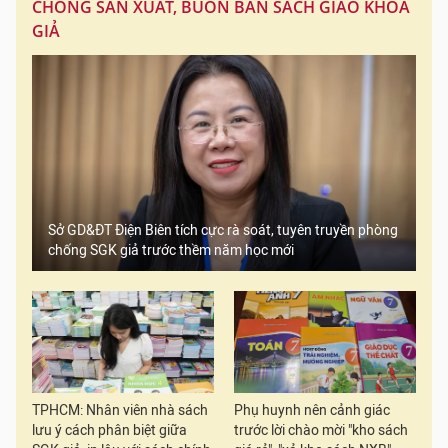
CHỐNG SẢN XUẤT, BUÔN BÁN SÁCH GIÁO KHOA
GIẢ
Sở GD&ĐT Điện Biên tích cực rà soát, tuyên truyền phòng
chống SGK giả trước thềm năm học mới
TPHCM: Nhân viên nhà sách
Phụ huynh nên cảnh giác
lưu ý cách phân biệt giữa
trước lời chào mời "kho sách