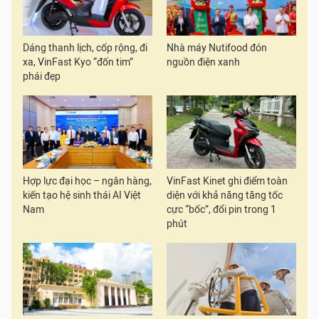
Dáng thanh lịch, cốp rộng, đi
Nhà máy Nutifood đón
xa, VinFast Kyo “đốn tim”
nguồn điện xanh
phái đẹp
Hợp lực đại học – ngân hàng,
VinFast Kinet ghi điểm toàn
kiến tạo hệ sinh thái AI Việt
diện với khả năng tăng tốc
Nam
cực “bốc”, đổi pin trong 1
phút