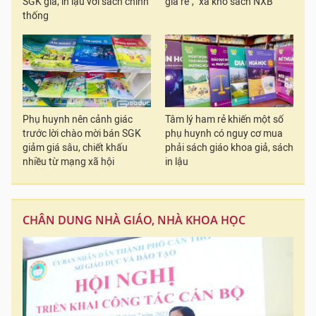
SGK giả, in lậu với sách chính
giá rẻ", "xả kho sách NXB"
thống
Phụ huynh nên cảnh giác
Tâm lý ham rẻ khiến một số
trước lời chào mời bán SGK
phụ huynh có nguy cơ mua
giảm giá sâu, chiết khấu
phải sách giáo khoa giả, sách
nhiều từ mạng xã hội
in lậu
CHÂN DUNG NHÀ GIÁO, NHÀ KHOA HỌC