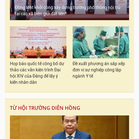
Đồng loạt khởi công xây dựng trường phổ thông nội trú
tại các xã biên giới đất liền*
Họp báo quốc tế công bố dự
Đề xuất phương án sắp xếp
thảo các văn kiện trình Đại
đơn vị sự nghiệp công lập
hội XIV của Đảng để lấy ý
ngành Y tế
kiến nhân dân
TỪ HỘI TRƯỜNG DIÊN HỒNG