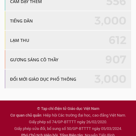
556
CẤM DẠY THÊM
3,000
TIẾNG DÂN
612
LẠM THU
907
GƯƠNG SÁNG CÔ THẦY
3,000
ĐỔI MỚI GIÁO DỤC PHỔ THÔNG
© Tạp chí điện tử Giáo dục Việt Nam
Cơ quan chủ quản
: Hiệp hội Các trường đại học, cao đẳng Việt Nam.
Giấy phép số 74/GP-BTTTT ngày 26/02/2020.
Giấy phép sửa đổi, bổ sung số 50/GP-BTTTT ngày 05/03/2024.
Phó Chủ tịch Hiệp hội, Tổng Biên tập
: Nguyễn Tiến Bình