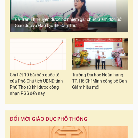
Bà Trần Thị Huyền được bổ nhiệm giữ chức Giám đốc Sở
Giáo dục và Đào tạo TP Cần Thơ
Chi tiết 10 bài báo quốc tế
Trường Đại học Ngân hàng
của Phó Chủ tịch UBND tỉnh
TP. Hồ Chí Minh công bố Ban
Phú Thọ từ khi được công
Giám hiệu mới
nhận PGS đến nay
ĐỔI MỚI GIÁO DỤC PHỔ THÔNG