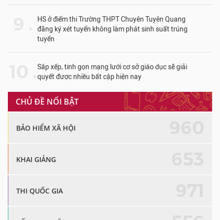
9 .
HS ở điểm thi Trường THPT Chuyên Tuyên Quang
đăng ký xét tuyển không làm phát sinh suất trúng
tuyển
10 .
Sắp xếp, tinh gọn mạng lưới cơ sở giáo dục sẽ giải
quyết được nhiều bất cập hiện nay
CHỦ ĐỀ NỔI BẬT
960
BẢO HIỂM XÃ HỘI
653
KHAI GIẢNG
971
THI QUỐC GIA