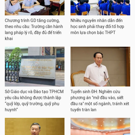
Chương trình GD tăng cường,
Nhiều nguyên nhân dẫn đến
theo nhu cầu: Trường cần hành
học sinh phải thay đổi tổ hợp
lang pháp lý rõ, đầy đủ để triển
môn lựa chọn bậc THPT
khai
Sở Giáo dục và Đào tạo TPHCM
Tuyển sinh ĐH: Nghiên cứu
yêu cầu không được thành lập
phương án "mở đầu vào, siết
“quỹ lớp, quỹ trường, quỹ phụ
đầu ra" một số ngành, tránh xét
huynh”
tuyển tràn lan