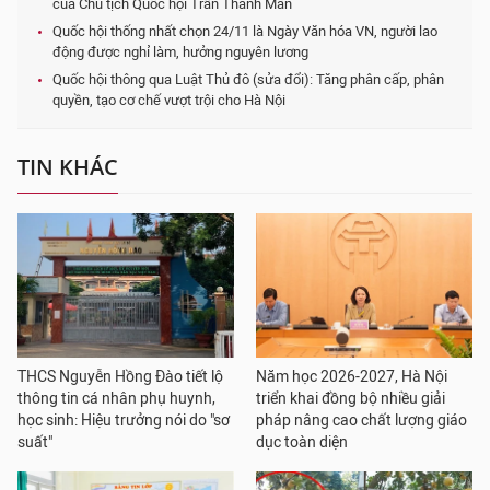
của Chủ tịch Quốc hội Trần Thanh Mẫn
Quốc hội thống nhất chọn 24/11 là Ngày Văn hóa VN, người lao
động được nghỉ làm, hưởng nguyên lương
Quốc hội thông qua Luật Thủ đô (sửa đổi): Tăng phân cấp, phân
quyền, tạo cơ chế vượt trội cho Hà Nội
TIN KHÁC
THCS Nguyễn Hồng Đào tiết lộ
Năm học 2026-2027, Hà Nội
thông tin cá nhân phụ huynh,
triển khai đồng bộ nhiều giải
học sinh: Hiệu trưởng nói do "sơ
pháp nâng cao chất lượng giáo
suất"
dục toàn diện