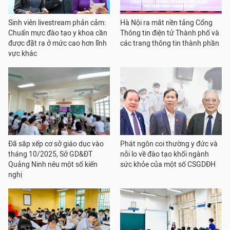
Sinh viên livestream phản cảm:
Hà Nội ra mắt nền tảng Cổng
Chuẩn mực đào tạo y khoa cần
Thông tin điện tử Thành phố và
được đặt ra ở mức cao hơn lĩnh
các trang thông tin thành phần
vực khác
Đã sắp xếp cơ sở giáo dục vào
Phát ngôn coi thường y đức và
tháng 10/2025, Sở GD&ĐT
nỗi lo về đào tạo khối ngành
Quảng Ninh nêu một số kiến
sức khỏe của một số CSGDĐH
nghị