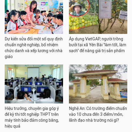
Dự kiến sửa đổi một số quy định
Áp dụng VietGAP, người trồng
chuẩn nghề nghiệp, bổ nhiệm
bưởi tại xã Yên Bài "làm tốt, làm
chức danh và xếp lương với nhà
sạch" để nâng giá trị sản phẩm
giáo
Hiệu trưởng, chuyên gia góp ý
Nghệ An: Có trường điểm chuẩn
để kỳ thi tốt nghiệp THPT trên
vào 10 chưa đến 3 điểm/môn,
máy tính bảo đảm công bằng,
lãnh đạo nhà trường nói gì?
hiệu quả