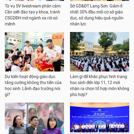
Từ vụ SV livestream phản cảm:
Sở GD&ĐT Lạng Sơn: Giảm ít
Cần siết đào tạo y khoa, tránh
nhất 30% đầu mối cơ sở giáo
CSGDĐH mở ngành xa rời sứ
dục, sử dụng hiệu quả nguồn
mệnh
nhân lực
Dự kiến hoạt động giáo dục
Làm gì để khắc phục tình trạng
tăng cường không thu tiền của
học sinh đến lớp 11, 12 mới
học sinh: Lãnh đạo trường nói
nhận ra chọn tổ hợp môn không
gì?
phù hợp?