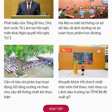
Phát biểu của Tổng Bí thư, Chủ
Hà Nội ra mắt hệ thống cơ sở
tịch nước Tô Lâm tại Hội nghị
dữ liệu về dinh dưỡng và an
triển khai Nghị quyết Hội nghị
toàn thực phẩm học đường
TƯ 3
Cần rõ tiêu chí phân loại hoạt
Khuyến khích HS chơi ít nhất
động GD tăng cường và theo
một môn thể thao, một nhạc cụ:
nhu cầu để thống nhất khi thực
Lãnh đạo trường tại TPHCM đề
hiện
xuất gì?
XEM TIẾP