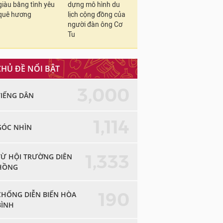
giàu bằng tình yêu
dựng mô hình du
quê hương
lịch cộng đồng của
người đàn ông Cơ
Tu
CHỦ ĐỀ NỔI BẬT
3,000
TIẾNG DÂN
1,114
GÓC NHÌN
1,333
TỪ HỘI TRƯỜNG DIÊN
HỒNG
190
CHỐNG DIỄN BIẾN HÒA
BÌNH