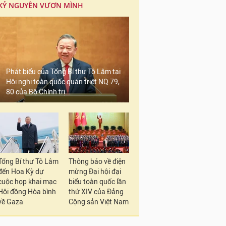
KỶ NGUYÊN VƯƠN MÌNH
Phát biểu của Tổng Bí thư Tô Lâm tại
Hội nghị toàn quốc quán triệt NQ 79,
80 của Bộ Chính trị
Tổng Bí thư Tô Lâm
Thông báo về điện
đến Hoa Kỳ dự
mừng Đại hội đại
cuộc họp khai mạc
biểu toàn quốc lần
Hội đồng Hòa bình
thứ XIV của Đảng
về Gaza
Cộng sản Việt Nam