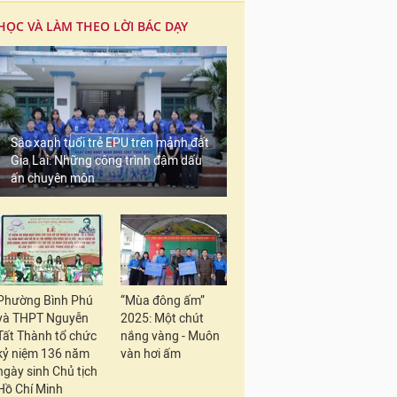
HỌC VÀ LÀM THEO LỜI BÁC DẠY
Sắc xanh tuổi trẻ EPU trên mảnh đất
Gia Lai: Những công trình đậm dấu
ấn chuyên môn
Phường Bình Phú
“Mùa đông ấm”
và THPT Nguyễn
2025: Một chút
Tất Thành tổ chức
nắng vàng - Muôn
kỷ niệm 136 năm
vàn hơi ấm
ngày sinh Chủ tịch
Hồ Chí Minh