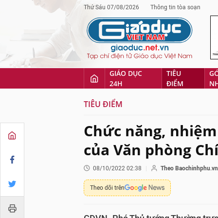
Thứ Sáu 07/08/2026
Thông tin tòa soạn
GIÁO DỤC
TIÊU
G
24H
ĐIỂM
N
TIÊU ĐIỂM
Chức năng, nhiệm 
của Văn phòng Ch
08/10/2022 02:38
Theo Baochinhphu.vn
Theo dõi trên