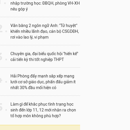
1 .
nhập trường học: ĐBQH, phòng VH-XH
nêu góp ý
 .
Văn bằng 2 ngôn ngữ Anh: "Tử huyệt"
khiến nhiều lãnh đạo, cán bộ CSGDĐH,
rơi vào lao lý, vi phạm
 .
Chuyên gia, đại biểu quốc hội "hiến kế"
cải tiến kỳ thi tốt nghiệp THPT
 .
Hải Phòng đẩy mạnh sắp xếp mạng
lưới cơ sở giáo dục, phấn đấu giảm ít
nhất 30% đầu mối hiện có
 .
Làm gì để khắc phục tình trạng học
sinh đến lớp 11, 12 mới nhận ra chọn
tổ hợp môn không phù hợp?