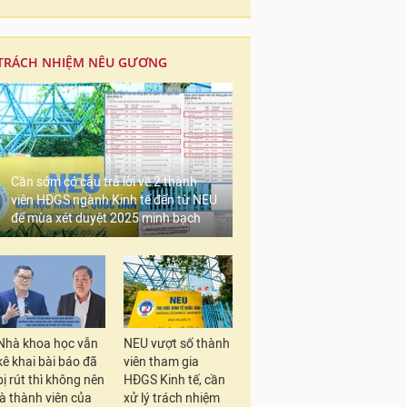
TRÁCH NHIỆM NÊU GƯƠNG
Cần sớm có câu trả lời về 2 thành
viên HĐGS ngành Kinh tế đến từ NEU
để mùa xét duyệt 2025 minh bạch
Nhà khoa học vẫn
NEU vượt số thành
kê khai bài báo đã
viên tham gia
bị rút thì không nên
HĐGS Kinh tế, cần
là thành viên của
xử lý trách nhiệm