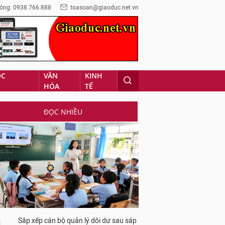
óng: 0938.766.888
toasoan@giaoduc.net.vn
ỌC
VĂN
KINH
HÓA
TẾ
ĐỌC NHIỀU
Sắp xếp cán bộ quản lý dôi dư sau sáp