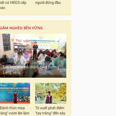
bất cứ HĐGS cấp
người đứng đầu
nào
GIẢM NGHÈO BỀN VỮNG
Lớp học xóa mù chữ ở điểm trường
Làng Sáng
"Đánh thức mùa
Từ xuất phát điểm
vàng" vươn lên làm
"tay trắng" đến xây