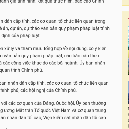
đánh giá tình hình, kết quả thực hiện, báo cáo Chính
n dân cấp tỉnh, các cơ quan, tổ chức liên quan trong
ề án, dự án, dự thảo văn bản quy phạm pháp luật trình
 định của pháp luật.
yền xử lý và tham mưu tổng hợp về nội dung; có ý kiến
hảo văn bản quy phạm pháp luật, các báo cáo theo
à các công việc khác do các bộ, ngành, Ủy ban nhân
 quan trình Chính phủ.
 ban nhân dân cấp tỉnh, các cơ quan, tổ chức liên quan
hính phủ, các hội nghị của Chính phủ.
 với các cơ quan của Đảng, Quốc hội, Ủy ban thường
ung ương Mặt trận Tổ quốc Việt Nam và cơ quan trung
à án nhân dân tối cao, Viện kiểm sát nhân dân tối cao.