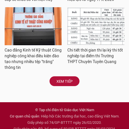
Cao đẳng Kinh tế Kỹ thuật Công
Chi tiết thời gian thi lại kỳ thi tốt
nghiệp công khai điều kiện đào
nghiệp tại điểm thi Trường
tạo nhưng nhiều tệp "trắng"
THPT Chuyên Tuyên Quang
thông tin
XEM TIẾP
© Tạp chí điện tử Giáo dục Việt Nam
Cơ quan chủ quản
: Hiệp hội Các trường đại học, cao đẳng Việt Nam.
Giấy phép số 74/GP-BTTTT ngày 26/02/2020.
Giấy phép sửa đổi, bổ sung số 50/GP-BTTTT ngày 05/03/2024.