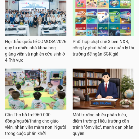
Hội thảo quốc tế COMOSA 2026
Phối hợp chặt chẽ 3 bên NXB,
quy tụ nhiều nhà khoa học,
công ty phát hành và quản lý thị
giảng viên và nghiên cứu sinh ở
trường để ngăn SGK giả
4 lĩnh vực
Cần Thơ hỗ trợ 960.000
Một trường nhiều phân hiệu,
đồng/người/tháng cho giáo
điểm trường: Hiệu trưởng cần
viên, nhân viên mầm non: Người
tránh "ôm việc", mạnh dạn phân
trong cuộc phấn khởi
quyền