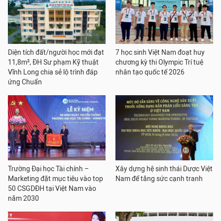
Diện tích đất/người học mới đạt
7 học sinh Việt Nam đoạt huy
11,8m², ĐH Sư phạm Kỹ thuật
chương kỳ thi Olympic Trí tuệ
Vĩnh Long chia sẻ lộ trình đáp
nhân tạo quốc tế 2026
ứng Chuẩn
Trường Đại học Tài chính –
Xây dựng hệ sinh thái Dược Việt
Marketing đặt mục tiêu vào top
Nam để tăng sức cạnh tranh
50 CSGDĐH tại Việt Nam vào
năm 2030