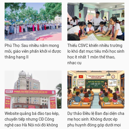
Phú Thọ: Sau nhiều năm mong
Thiếu CSVC khiến nhiều trường
mỏi, giáo viên phấn khởi vì được
lo khó đạt mục tiêu mỗi học sinh
thăng hạng II
học ít nhất 1 môn thể thao,
nhạc cụ
Website quảng bá đào tạo kép,
Dự thảo Điều lệ Ban đại diện cha
chuyển tiếp nhưng CĐ Công
mẹ học sinh: Không được ép
nghệ cao Hà Nội nói đó không
phụ huynh đóng góp dưới mọi