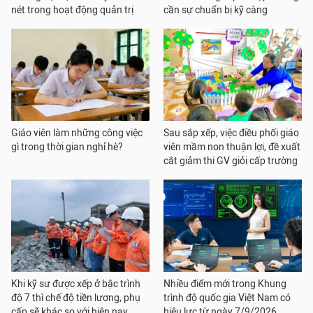
nét trong hoạt động quản trị
cần sự chuẩn bị kỹ càng
Giáo viên làm những công việc
Sau sắp xếp, việc điều phối giáo
gì trong thời gian nghỉ hè?
viên mầm non thuận lợi, đề xuất
cắt giảm thi GV giỏi cấp trường
Khi kỹ sư được xếp ở bậc trình
Nhiều điểm mới trong Khung
độ 7 thì chế độ tiền lương, phụ
trình độ quốc gia Việt Nam có
cấp sẽ khác so với hiện nay
hiệu lực từ ngày 7/9/2026