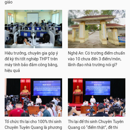
giáo
Hiệu trưởng, chuyên gia góp ý
Nghệ An: Có trường điểm chuẩn
để kỳ thi tốt nghiệp THPT trên
vào 10 chưa đến 3 điểm/môn,
máy tính bảo đảm công bằng,
lãnh đạo nhà trường nói gì?
hiệu quả
Tổ chức thi lại cho 100% thí sinh
Thi lại để thi sinh Chuyên Tuyên
Chuyên Tuyên Quang là phương
Quang có “điểm thật”, đề thi