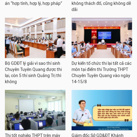
án “hợp tình, hợp lý, hợp pháp”
không thách đố, cũng không dễ
dãi
Bộ GDĐT lý giải vì sao thí sinh
Dự kiến tổ chức thi lại tất cả các
Chuyên Tuyên Quang được thi
môn tại điểm thi Trường THPT
lại, còn 5 thí sinh Quảng Trị thì
Chuyên Tuyên Quang vào ngày
không
14-15/8
Thi tốt nghiệp THPT trên máy
Giám đốc Sở GD&ĐT Khánh