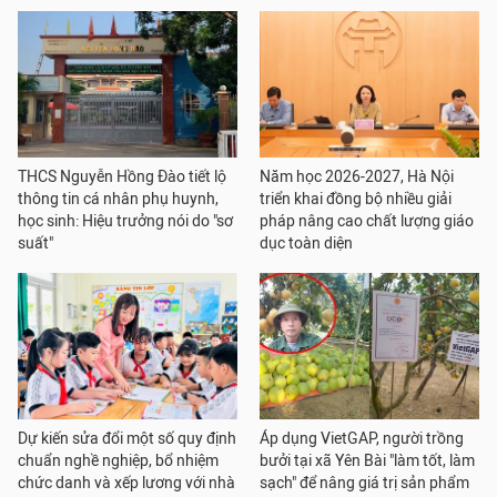
THCS Nguyễn Hồng Đào tiết lộ
Năm học 2026-2027, Hà Nội
thông tin cá nhân phụ huynh,
triển khai đồng bộ nhiều giải
học sinh: Hiệu trưởng nói do "sơ
pháp nâng cao chất lượng giáo
suất"
dục toàn diện
Dự kiến sửa đổi một số quy định
Áp dụng VietGAP, người trồng
chuẩn nghề nghiệp, bổ nhiệm
bưởi tại xã Yên Bài "làm tốt, làm
chức danh và xếp lương với nhà
sạch" để nâng giá trị sản phẩm