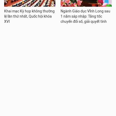
Khai mạc Kỳ họp không thường
Ngành Giáo dục Vĩnh Long sau
lệ lần thứ nhất, Quốc hội khóa
1 năm sáp nhập: Tăng tốc
XVI
chuyển đổi số, giải quyết tình
trạng thiếu GV
Xã Thanh Trì đẩy mạnh ứng
Nếu hoạt động GD tăng cường
dụng công nghệ số trong phục
không thu tiền, chuyên gia lo
vụ người dân, doanh nghiệp
trường "có nhiệm vụ nhưng
thiếu nguồn lực"