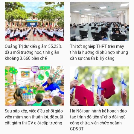
Quảng Trị dự kiến giảm 55,23%
Thi tốt nghiệp THPT trên máy
đầu mối trường học, tinh giản
tính là hướng đi phù hợp nhưng
khoảng 3.660 biên chế
cần sự chuẩn bị kỹ càng
Sau sắp xếp, việc điều phối giáo
Hà Nội ban hành kế hoạch đào
viên mầm non thuận lợi, đề xuất
tạo trình độ tiến sĩ cho đội ngũ
cắt giảm thi GV giỏi cấp trường
công chức, viên chức ngành
GD&ĐT