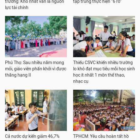
trường: Khó nhất vẫn là nguồn
tập trung thực hiện “6 rõ”
lực tài chính
Phú Thọ: Sau nhiều năm mong
Thiếu CSVC khiến nhiều trường
mỏi, giáo viên phấn khởi vì được
lo khó đạt mục tiêu mỗi học sinh
thăng hạng II
học ít nhất 1 môn thể thao,
nhạc cụ
Cả nước dự kiến giảm 46,7%
TPHCM: Yêu cầu hoàn tất hồ