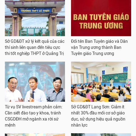
Sở GD&ĐT xử lý kết quả của các
Đổi tên Ban Tuyên giáo và Dân
thí sinh liên quan đến tiêu cực
vận Trung ương thành Ban
thi tốt nghiệp THPT ở Quảng Trị
Tuyên giáo Trung ương
Từ vụ SV livestream phản cảm:
Sở GD&ĐT Lạng Sơn: Giảm ít
Cần siết đào tạo y khoa, tránh
nhất 30% đầu mối cơ sở giáo
CSGDĐH mở ngành xa rời sứ
dục, sử dụng hiệu quả nguồn
mệnh
nhân lực