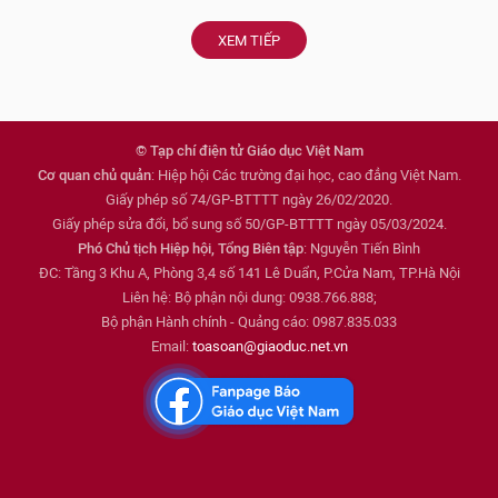
XEM TIẾP
© Tạp chí điện tử Giáo dục Việt Nam
Cơ quan chủ quản
: Hiệp hội Các trường đại học, cao đẳng Việt Nam.
Giấy phép số 74/GP-BTTTT ngày 26/02/2020.
Giấy phép sửa đổi, bổ sung số 50/GP-BTTTT ngày 05/03/2024.
Phó Chủ tịch Hiệp hội, Tổng Biên tập
: Nguyễn Tiến Bình
ĐC: Tầng 3 Khu A, Phòng 3,4 số 141 Lê Duẩn, P.Cửa Nam, TP.Hà Nội
Liên hệ: Bộ phận nội dung: 0938.766.888;
Bộ phận Hành chính - Quảng cáo: 0987.835.033
Email:
toasoan@giaoduc.net.vn