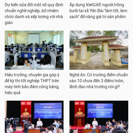
Dự kiến sửa đổi một số quy định
Áp dụng VietGAP, người trồng
chuẩn nghề nghiệp, bổ nhiệm
bưởi tại xã Yên Bài "làm tốt, làm
chức danh và xếp lương với nhà
sạch" để nâng giá trị sản phẩm
giáo
Hiệu trưởng, chuyên gia góp ý
Nghệ An: Có trường điểm chuẩn
để kỳ thi tốt nghiệp THPT trên
vào 10 chưa đến 3 điểm/môn,
máy tính bảo đảm công bằng,
lãnh đạo nhà trường nói gì?
hiệu quả