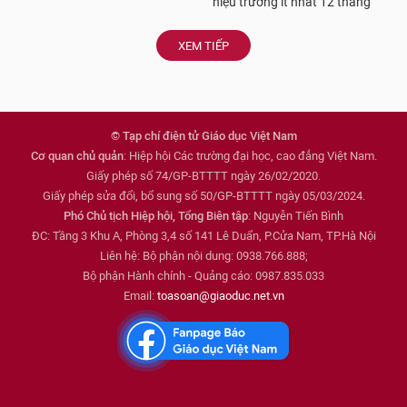
hiệu trưởng ít nhất 12 tháng
XEM TIẾP
© Tạp chí điện tử Giáo dục Việt Nam
Cơ quan chủ quản
: Hiệp hội Các trường đại học, cao đẳng Việt Nam.
Giấy phép số 74/GP-BTTTT ngày 26/02/2020.
Giấy phép sửa đổi, bổ sung số 50/GP-BTTTT ngày 05/03/2024.
Phó Chủ tịch Hiệp hội, Tổng Biên tập
: Nguyễn Tiến Bình
ĐC: Tầng 3 Khu A, Phòng 3,4 số 141 Lê Duẩn, P.Cửa Nam, TP.Hà Nội
Liên hệ: Bộ phận nội dung: 0938.766.888;
Bộ phận Hành chính - Quảng cáo: 0987.835.033
Email:
toasoan@giaoduc.net.vn