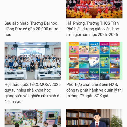
Sau sáp nhập, Trường Đại học
Hải Phòng: Trường THCS Trần
Hồng Đức có gần 20.000 người
Phú biểu dương giáo viên, học
học
sinh giỏi năm học 2025 -2026
Hội thảo quốc tế COMOSA 2026
Phối hợp chặt chẽ 3 bên NXB,
quy tụ nhiều nhà khoa học,
công ty phát hành và quản lý thị
giảng viên và nghiên cứu sinh ở
trường để ngăn SGK giả
4 lĩnh vực