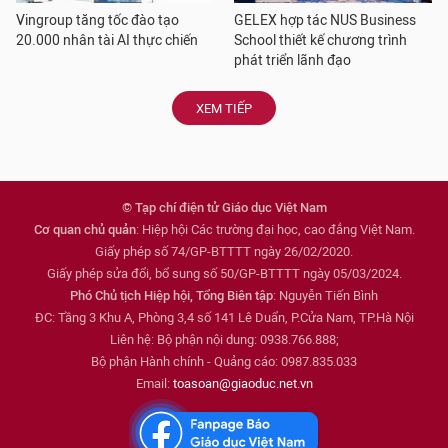
Vingroup tăng tốc đào tạo
GELEX hợp tác NUS Business
20.000 nhân tài AI thực chiến
School thiết kế chương trình
phát triển lãnh đạo
XEM TIẾP
© Tạp chí điện tử Giáo dục Việt Nam
Cơ quan chủ quản
: Hiệp hội Các trường đại học, cao đẳng Việt Nam.
Giấy phép số 74/GP-BTTTT ngày 26/02/2020.
Giấy phép sửa đổi, bổ sung số 50/GP-BTTTT ngày 05/03/2024.
Phó Chủ tịch Hiệp hội, Tổng Biên tập
: Nguyễn Tiến Bình
ĐC: Tầng 3 Khu A, Phòng 3,4 số 141 Lê Duẩn, P.Cửa Nam, TP.Hà Nội
Liên hệ: Bộ phận nội dung: 0938.766.888;
Bộ phận Hành chính - Quảng cáo: 0987.835.033
Email:
toasoan@giaoduc.net.vn