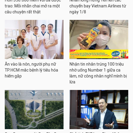
Hơn 350.000 niềm vui đã được
Nhãn lồng Hưng Yên lên các
trao: Mỗi nhãn chai mở ra một
chuyến bay Vietnam Airlines từ
câu chuyện rất thật
ngày 1/8
Ăn vào là nôn, người phụ nữ
Nhận tin nhắn trúng 100 triệu
TP.HCM mắc bệnh lý tiêu hóa
nhờ uống Number 1 giữa ca
hiếm gặp
làm, nữ công nhân nghĩ mình bị
lừa