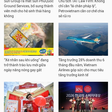
Sun Group ra mắt Sun PhuQuoc
Chủ tịch TAT Law Firm: Không
Ground Services, bổ sung thành
chỉ cần "lá chắn pháp lý",
viên mới cho hệ sinh thái hàng
Petrovietnam cần cơ chế chia
không
sẻ rủi ro
“Xé nhãn sau khi uống” đang
Tăng trưởng 28% doanh thu 6
trở thành trào lưu mới giữa
tháng đầu năm, Vietnam
ngày nắng nóng gay gắt
Airlines góp sức cho mục tiêu
tăng trưởng kinh tế