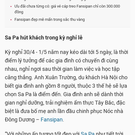
Ưu đãi chưa từng có: giá vé cáp treo Fansipan chỉ còn 300.000
đồng
Fansipan đẹp mê mẩn trong sắc thu vàng
Sa Pa hút khách trong kỳ nghỉ lễ
Kỳ nghỉ 30/4 - 1/5 năm nay kéo dài tới 5 ngày, là thời
điểm lý tưởng để các gia đình có chuyến đi cùng
nhau, nghỉ ngơi sau thời gian làm việc và học tập
căng thẳng. Anh Xuân Trường, du khách Hà Nội cho
biết gia đình anh gồm 8 người, thuộc 3 thế hệ sẽ lựa
chọn Sa Pa là điểm đến. Gia đình anh sẽ dành thời
gian nghỉ dưỡng, trải nghiệm ẩm thực Tây Bắc, đặc
biệt là đưa bố mẹ anh lần đầu chinh phục Nóc nhà
Đông Dương –
Fansipan
.
“Với những ấn tượng tốt đẹp với
Sa Pa
như tiết trời