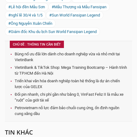
#Lễ hội đền Mẫu Sơn
#Mẫu Thượng và Mẫu Fansipan
#nghỉ lễ 30/4 và 1/5
#Sun World Fansipan Legend
#Ông Nguyễn Xuân Chiến
#Giám đốc Khu du lịch Sun World Fansipan Legend
CHỦ ĐỀ : THÔNG TIN CẦN BIẾT
Bùng nổ ưu đãi lớn dành cho doanh nghiệp vừa và nhỏ mới tại
VietinBank
VietinBank & TikTok Shop: Mega Training Bootcamp – Hành trình
từ TP.HCM đến Hà Nội
Triển khai văn hóa doanh nghiệp toàn hệ thống là dự án chiến
lược của GELEX
Đổi pin nhanh, chi phí gần như bằng 0, VinFast Feliz II là mẫu xe
“ruột” của giới tài xế
Petrovietnam nỗ lực đảm bảo chuỗi cung ứng, ổn định nguồn
cung xăng dầu
TIN KHÁC