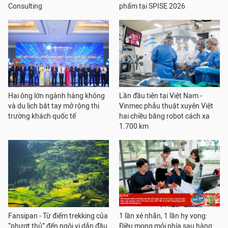
Consulting
phẩm tại SPISE 2026
Hai ông lớn ngành hàng không
Lần đầu tiên tại Việt Nam -
và du lịch bắt tay mở rộng thị
Vinmec phẫu thuật xuyên Việt
trường khách quốc tế
hai chiều bằng robot cách xa
1.700 km
Fansipan - Từ điểm trekking của
1 lần xé nhãn, 1 lần hy vọng:
“phượt thủ” đến ngôi vị dẫn đầu
Điều mong mỏi phía sau hàng