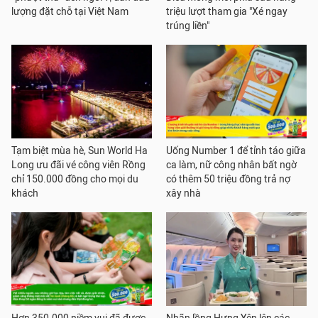
lượng đặt chỗ tại Việt Nam
triệu lượt tham gia "Xé ngay
trúng liền"
Tạm biệt mùa hè, Sun World Ha
Uống Number 1 để tỉnh táo giữa
Long ưu đãi vé công viên Rồng
ca làm, nữ công nhân bất ngờ
chỉ 150.000 đồng cho mọi du
có thêm 50 triệu đồng trả nợ
khách
xây nhà