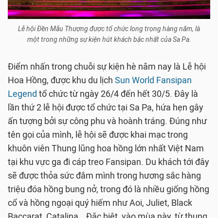
Lễ hội Đền Mẫu Thượng được tổ chức long trọng hàng năm, là
một trong những sự kiện hút khách bậc nhất của Sa Pa.
Điểm nhấn trong chuỗi sự kiện hè năm nay là Lễ hội
Hoa Hồng, được khu du lịch
Sun World Fansipan
Legend
tổ chức từ ngày 26/4 đến hết 30/5. Đây là
lần thứ 2 lễ hội được tổ chức tại Sa Pa, hứa hẹn gây
ấn tượng bởi sự công phu và hoành tráng. Đúng như
tên gọi của mình, lễ hội sẽ được khai mạc trong
khuôn viên Thung lũng hoa hồng lớn nhất Việt Nam
tại khu vực ga đi cáp treo Fansipan. Du khách tới đây
sẽ được thỏa sức đắm mình trong hương sắc hàng
triệu đóa hồng bung nở, trong đó là nhiều giống hồng
cổ và hồng ngoại quý hiếm như Aoi, Juliet, Black
Baccarat, Catalina… Đặc biệt, vào mùa này, từ thung