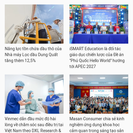
Năng lực tồn chứa dầu thô của
iSMART Education là đối tác
Nhà máy Lọc dầu Dung Quất
giáo dục chiến lược của Đề án
tăng thêm 12,5%
"Phú Quốc Hello World" hướng
tới APEC 2027
Vinmec dẫn đầu mức độ hài
Masan Consumer chia sẻ kinh
lòng về chăm sóc sau điều trị tại
nghiệm ứng dụng khoa học
Việt Nam theo DXL Research &
cảm quan trong sáng tạo sản