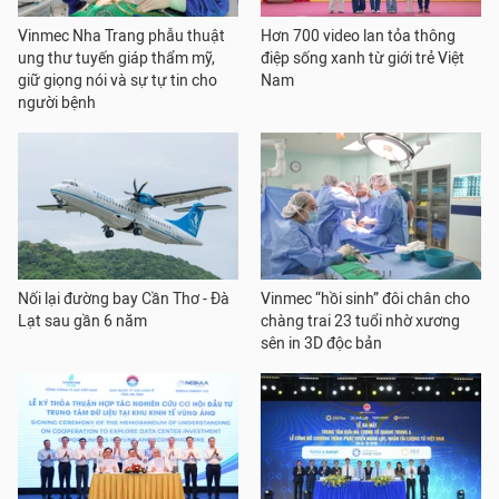
Vinmec Nha Trang phẫu thuật
Hơn 700 video lan tỏa thông
ung thư tuyến giáp thẩm mỹ,
điệp sống xanh từ giới trẻ Việt
giữ giọng nói và sự tự tin cho
Nam
người bệnh
Nối lại đường bay Cần Thơ - Đà
Vinmec “hồi sinh” đôi chân cho
Lạt sau gần 6 năm
chàng trai 23 tuổi nhờ xương
sên in 3D độc bản