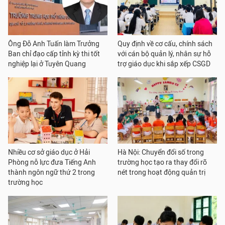
Ông Đỗ Anh Tuấn làm Trưởng
Quy định về cơ cấu, chính sách
Ban chỉ đạo cấp tỉnh kỳ thi tốt
với cán bộ quản lý, nhân sự hỗ
nghiệp lại ở Tuyên Quang
trợ giáo dục khi sắp xếp CSGD
Nhiều cơ sở giáo dục ở Hải
Hà Nội: Chuyển đổi số trong
Phòng nỗ lực đưa Tiếng Anh
trường học tạo ra thay đổi rõ
thành ngôn ngữ thứ 2 trong
nét trong hoạt động quản trị
trường học