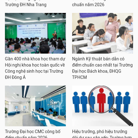
Trường ĐH Nha Trang
chuẩn năm 2026
Gần 400 nhà khoa học tham dự
Ngành Kỹ thuật bán dẫn có
Hội nghị khoa học toàn quốc về
điểm chuẩn cao nhất tại Trường
Công nghệ sinh học tại Trường
Đại học Bách khoa, ĐHQG
ĐH Đông Á
TPHCM
Trường Đại học CMC công bố
Hiệu trưởng, phó hiệu trưởng
điểm chuẩn năm 2026
dôi dư sau sắp xếp: Trường hợp