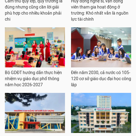
Cấm thu quỹ lớp, quỹ trường là
Huy động nghệ sĩ, vận động
đúng nhưng cũng cần lời giải
viên tham gia hoạt động ở
phù hợp cho nhiều khoản phải
trường: Khó nhất vẫn là nguồn
chi
lực tài chính
Bộ GDĐT hướng dẫn thực hiện
Đến năm 2030, cả nước có 105-
nhiệm vụ giáo dục phổ thông
120 cơ sở giáo dục đại học công
năm học 2026-2027
lập