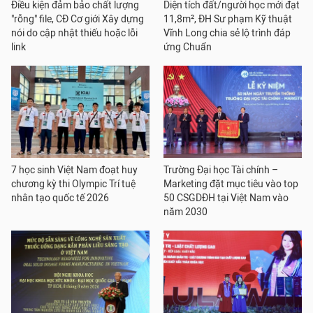
Điều kiện đảm bảo chất lượng
Diện tích đất/người học mới đạt
"rỗng" file, CĐ Cơ giới Xây dựng
11,8m², ĐH Sư phạm Kỹ thuật
nói do cập nhật thiếu hoặc lỗi
Vĩnh Long chia sẻ lộ trình đáp
link
ứng Chuẩn
7 học sinh Việt Nam đoạt huy
Trường Đại học Tài chính –
chương kỳ thi Olympic Trí tuệ
Marketing đặt mục tiêu vào top
nhân tạo quốc tế 2026
50 CSGDĐH tại Việt Nam vào
năm 2030