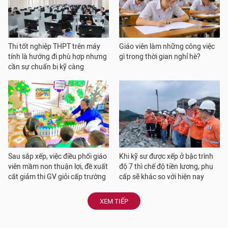
Thi tốt nghiệp THPT trên máy
Giáo viên làm những công việc
tính là hướng đi phù hợp nhưng
gì trong thời gian nghỉ hè?
cần sự chuẩn bị kỹ càng
Sau sắp xếp, việc điều phối giáo
Khi kỹ sư được xếp ở bậc trình
viên mầm non thuận lợi, đề xuất
độ 7 thì chế độ tiền lương, phụ
cắt giảm thi GV giỏi cấp trường
cấp sẽ khác so với hiện nay
XEM TIẾP