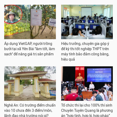
Áp dụng VietGAP, người trồng
Hiệu trưởng, chuyên gia góp ý
bưởi tại xã Yên Bài "làm tốt, làm
để kỳ thi tốt nghiệp THPT trên
sạch" để nâng giá trị sản phẩm
máy tính bảo đảm công bằng,
hiệu quả
Nghệ An: Có trường điểm chuẩn
Tổ chức thi lại cho 100% thí sinh
vào 10 chưa đến 3 điểm/môn,
Chuyên Tuyên Quang là phương
lãnh đạo nhà trường nói gì?
án “hợp tình, hợp lý, hợp pháp”