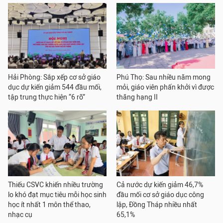
Hải Phòng: Sắp xếp cơ sở giáo
Phú Thọ: Sau nhiều năm mong
dục dự kiến giảm 544 đầu mối,
mỏi, giáo viên phấn khởi vì được
tập trung thực hiện “6 rõ”
thăng hạng II
Thiếu CSVC khiến nhiều trường
Cả nước dự kiến giảm 46,7%
lo khó đạt mục tiêu mỗi học sinh
đầu mối cơ sở giáo dục công
học ít nhất 1 môn thể thao,
lập, Đồng Tháp nhiều nhất
nhạc cụ
65,1%