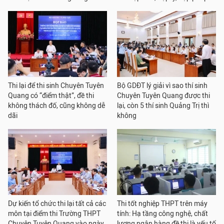
Thi lại để thi sinh Chuyên Tuyên
Bộ GDĐT lý giải vì sao thí sinh
Quang có “điểm thật”, đề thi
Chuyên Tuyên Quang được thi
không thách đố, cũng không dễ
lại, còn 5 thí sinh Quảng Trị thì
dãi
không
Dự kiến tổ chức thi lại tất cả các
Thi tốt nghiệp THPT trên máy
môn tại điểm thi Trường THPT
tính: Hạ tầng công nghệ, chất
Chuyên Tuyên Quang vào ngày
lượng ngân hàng đề thi là yếu tố