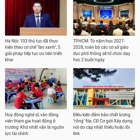
Hà Nội: 103 thủ tục đã thực
TPHCM: Từ năm học 2027-
hiện theo cơ chế "làn xanh", 5
2028, toàn bộ các cơ sở giáo
giải pháp tiếp tục ưu tiên triển
dục phổ thông sẽ tổ chức dạy
khai
học 2 buổi/ngày
Huy động nghệ sĩ, vận động
Điều kiện đảm bảo chất lượng
viên tham gia hoạt động ở
"rỗng" file, CĐ Cơ giới Xây dựng
trường: Khó nhất vẫn là nguồn
nói do cập nhật thiếu hoặc lỗi
lực tài chính
link