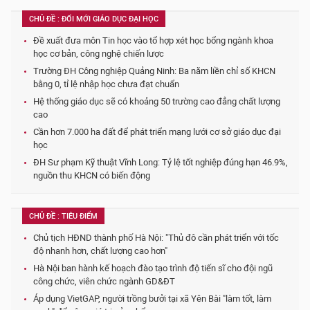
CHỦ ĐỀ : ĐỔI MỚI GIÁO DỤC ĐẠI HỌC
Đề xuất đưa môn Tin học vào tổ hợp xét học bổng ngành khoa
học cơ bản, công nghệ chiến lược
Trường ĐH Công nghiệp Quảng Ninh: Ba năm liền chỉ số KHCN
bằng 0, tỉ lệ nhập học chưa đạt chuẩn
Hệ thống giáo dục sẽ có khoảng 50 trường cao đẳng chất lượng
cao
Cần hơn 7.000 ha đất để phát triển mạng lưới cơ sở giáo dục đại
học
ĐH Sư phạm Kỹ thuật Vĩnh Long: Tỷ lệ tốt nghiệp đúng hạn 46.9%,
nguồn thu KHCN có biến động
CHỦ ĐỀ : TIÊU ĐIỂM
Chủ tịch HĐND thành phố Hà Nội: "Thủ đô cần phát triển với tốc
độ nhanh hơn, chất lượng cao hơn"
Hà Nội ban hành kế hoạch đào tạo trình độ tiến sĩ cho đội ngũ
công chức, viên chức ngành GD&ĐT
Áp dụng VietGAP, người trồng bưởi tại xã Yên Bài "làm tốt, làm