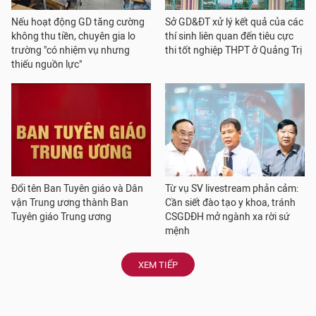
Nếu hoạt động GD tăng cường
Sở GD&ĐT xử lý kết quả của các
không thu tiền, chuyên gia lo
thí sinh liên quan đến tiêu cực
trường "có nhiệm vụ nhưng
thi tốt nghiệp THPT ở Quảng Trị
thiếu nguồn lực"
Đổi tên Ban Tuyên giáo và Dân
Từ vụ SV livestream phản cảm:
vận Trung ương thành Ban
Cần siết đào tạo y khoa, tránh
Tuyên giáo Trung ương
CSGDĐH mở ngành xa rời sứ
mệnh
XEM TIẾP