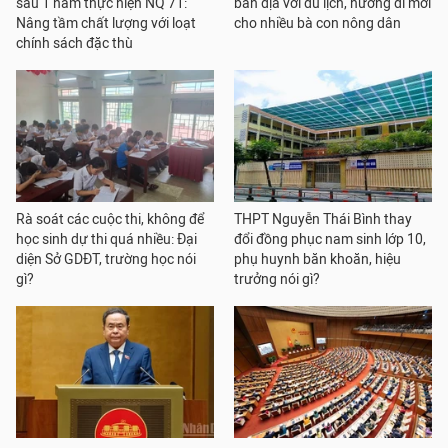
sau 1 năm thực hiện NQ 71:
bản địa với du lịch, hướng đi mới
Nâng tầm chất lượng với loạt
cho nhiều bà con nông dân
chính sách đặc thù
Rà soát các cuộc thi, không để
THPT Nguyễn Thái Bình thay
học sinh dự thi quá nhiều: Đại
đổi đồng phục nam sinh lớp 10,
diện Sở GDĐT, trường học nói
phụ huynh băn khoăn, hiệu
gì?
trưởng nói gì?